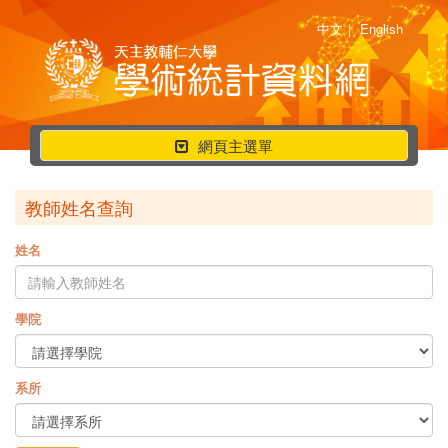
中文
|
English
行
網頁主選單
動
選
教師姓名查詢
單
姓名
學院
系所