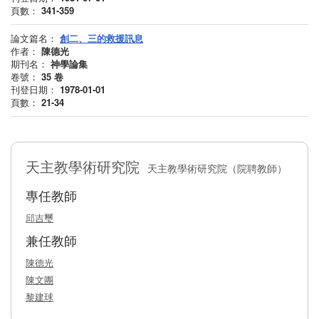
頁數：
341-359
論文篇名：
創二、三的救援訊息
作者：
陳德光
期刊名：
神學論集
卷號：
35
卷
刊登日期：
1978-01-01
頁數：
21-34
天主教學術研究院
天主教學術研究院（院聘教師）
專任教師
邱吉璽
兼任教師
陳德光
陳文團
黎建球