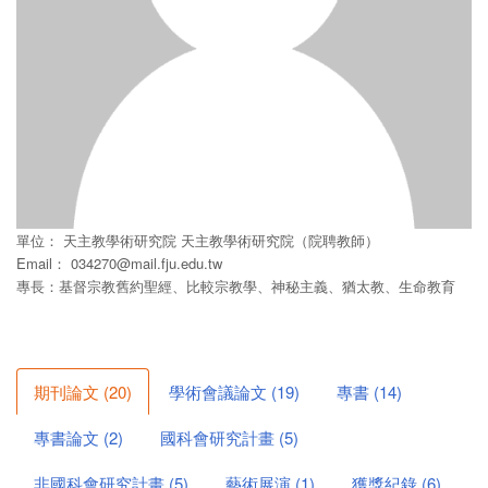
單位：
天主教學術研究院
天主教學術研究院（院聘教師）
Email：
034270@mail.fju.edu.tw
專長：基督宗教舊約聖經、比較宗教學、神秘主義、猶太教、生命教育
期刊論文
(
20
)
學術會議論文
(
19
)
專書
(
14
)
專書論文
(
2
)
國科會研究計畫
(
5
)
非國科會研究計畫
(
5
)
藝術展演
(
1
)
獲獎紀錄
(
6
)