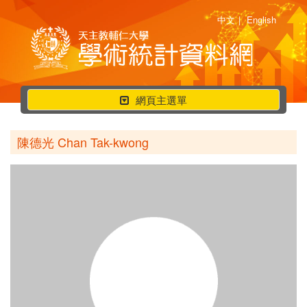
中文
|
English
行
網頁主選單
動
選
陳德光 Chan Tak-kwong
單