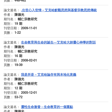
頁數：
448-462
論文篇名：
.出世心入世情－艾克哈默觀思想與基督宗教思想傳統
作者：
陳德光
期刊名：
輔仁宗教研究
期別：
19
期
刊登日期：
2009-11-01
頁數：
1-22
論文篇名：
生命教育與生命的誕生—艾克哈大師靈心神學的對話
作者：
陳德光
期刊名：
輔仁宗教研究
期別：
16
期
刊登日期：
2008-02-01
頁數：
19-39
論文篇名：
我是所是－艾克哈論存有與本地化意義
作者：
陳德光
期刊名：
輔仁宗教研究
期別：
12
期
刊登日期：
2005-12-01
頁數：
53-72
論文篇名：
靈性生命激發－生命教育的一個重點
作者：
陳德光