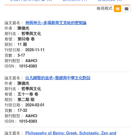
檢視模式
論文篇名：
神與神元--多瑪斯與艾克哈的密契論
作者：
陳德光
期刊名：
哲學與文化
卷號：
第52卷
卷
期別：
11
期
刊登日期：
2025-11-11
頁數：
3-17
期刊類型：
A&HCI
ISSN：
1015-8383
論文篇名：
出凡歸聖的追求--聖經與中華文化對話
作者：
陳德光
期刊名：
哲學與文化
卷號：
五十一卷
卷
期別：
第二期
期
刊登日期：
2024-02-01
頁數：
17-32
期刊類型：
A&HCI
ISSN：
1015-8383
論文篇名：
Philosophy of Being: Greek, Scholastic, Zen and