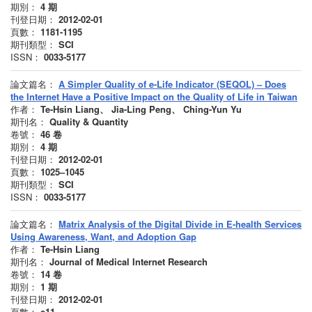
期別：
4
期
刊登日期：
2012-02-01
頁數：
1181-1195
期刊類型：
SCI
ISSN：
0033-5177
論文篇名：
A Simpler Quality of e-Life Indicator (SEQOL) – Does
the Internet Have a Positive Impact on the Quality of Life in Taiwan
作者：
Te-Hsin Liang、 Jia-Ling Peng、 Ching-Yun Yu
期刊名：
Quality & Quantity
卷號：
46
卷
期別：
4
期
刊登日期：
2012-02-01
頁數：
1025–1045
期刊類型：
SCI
ISSN：
0033-5177
論文篇名：
Matrix Analysis of the Digital Divide in E-health Services
Using Awareness, Want, and Adoption Gap
作者：
Te-Hsin Liang
期刊名：
Journal of Medical Internet Research
卷號：
14
卷
期別：
1
期
刊登日期：
2012-02-01
頁數：
e11