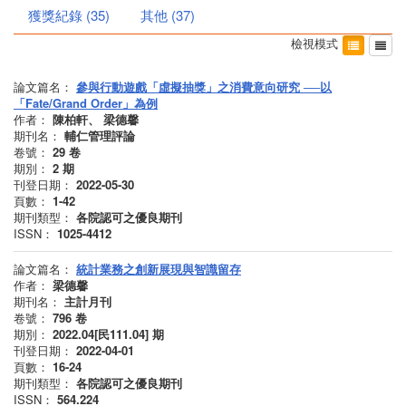
獲獎紀錄
(
35
)
其他
(
37
)
檢視模式
論文篇名：
參與行動遊戲「虛擬抽獎」之消費意向研究 ──以
「Fate/Grand Order」為例
作者：
陳柏軒、 梁德馨
期刊名：
輔仁管理評論
卷號：
29
卷
期別：
2
期
刊登日期：
2022-05-30
頁數：
1-42
期刊類型：
各院認可之優良期刊
ISSN：
1025-4412
論文篇名：
統計業務之創新展現與智識留存
作者：
梁德馨
期刊名：
主計月刊
卷號：
796
卷
期別：
2022.04[民111.04]
期
刊登日期：
2022-04-01
頁數：
16-24
期刊類型：
各院認可之優良期刊
ISSN：
564.224