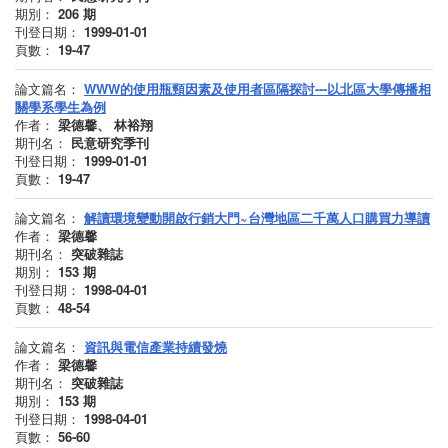
期別：
206
期
刊登日期：
1999-01-01
頁數：
19-47
論文篇名：
WWW的使用瓶頸因素及使用者區隔探討---以北區大學傳播相
關學系學生為例
作者：
梁德馨、 林裕翔
期刊名：
民意研究季刊
刊登日期：
1999-01-01
頁數：
19-47
論文篇名：
解讀環境變動開啟行銷大門~台灣地區二千萬人口購買力導讀
作者：
梁德馨
期刊名：
突破雜誌
期別：
153
期
刊登日期：
1998-04-01
頁數：
48-54
論文篇名：
資訊與電信產業持續發燒
作者：
梁德馨
期刊名：
突破雜誌
期別：
153
期
刊登日期：
1998-04-01
頁數：
56-60