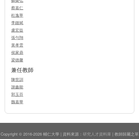
蘇榮弘
蔡嘉仁
杜逸寧
李鍾斌
盧宏益
張勻翔
黃孝雲
侯家鼎
梁德馨
兼任教師
陳世訓
謝鑫能
郭玉芬
魏嘉華
Copyright © 2016-2026 輔仁大學 | 資料來源：
研究人才資料庫
| 教師歸屬之單