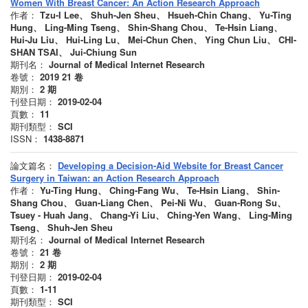
Women With Breast Cancer: An Action Research Approach
作者：
Tzu-I Lee、 Shuh-Jen Sheu、 Hsueh-Chin Chang、 Yu-Ting
Hung、 Ling-Ming Tseng、 Shin-Shang Chou、 Te-Hsin Liang、
Hui-Ju Liu、 Hui-Ling Lu、 Mei-Chun Chen、 Ying Chun Liu、 CHI-
SHAN TSAI、 Jui-Chiung Sun
期刊名：
Journal of Medical Internet Research
卷號：
2019 21
卷
期別：
2
期
刊登日期：
2019-02-04
頁數：
11
期刊類型：
SCI
ISSN：
1438-8871
論文篇名：
Developing a Decision-Aid Website for Breast Cancer
Surgery in Taiwan: an Action Research Approach
作者：
Yu-Ting Hung、 Ching-Fang Wu、 Te-Hsin Liang、 Shin-
Shang Chou、 Guan-Liang Chen、 Pei-Ni Wu、 Guan-Rong Su、
Tsuey - Huah Jang、 Chang-Yi Liu、 Ching-Yen Wang、 Ling-Ming
Tseng、 Shuh-Jen Sheu
期刊名：
Journal of Medical Internet Research
卷號：
21
卷
期別：
2
期
刊登日期：
2019-02-04
頁數：
1-11
期刊類型：
SCI