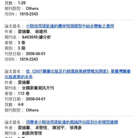
頁數：
1-29
期刊類型：
Others
ISSN：
1819-2343
論文篇名：
小額信用貸款違約機率預測模型中結合變數之應用
作者：
梁德馨、 林建邦
期刊名：
&#63849;據分析
卷號：
3
卷
期別：
3
期
刊登日期：
2008-06-01
ISSN：
1819-2343
論文篇名：
從《2007圖書出版及行銷通路業經營概況調查》看臺灣圖書
出版產業的未來
作者：
梁德馨
期刊名：
全國新書資訊月刊
卷號：
112
卷
刊登日期：
2008-04-01
頁數：
4-9
期刊類型：
Others
論文篇名：
消費者小額信用貸款違約風險評估區別分析模型建構
作者：
梁德馨、 卓聖恆、 陳冠宇、 張博彥
期刊名：
創新與管理