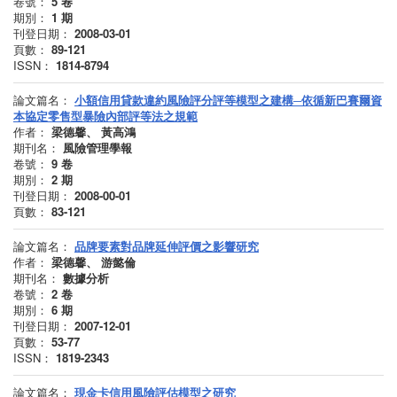
卷號：
5
卷
期別：
1
期
刊登日期：
2008-03-01
頁數：
89-121
ISSN：
1814-8794
論文篇名：
小額信用貸款違約風險評分評等模型之建構─依循新巴賽爾資
本協定零售型暴險內部評等法之規範
作者：
梁德馨、 黃高鴻
期刊名：
風險管理學報
卷號：
9
卷
期別：
2
期
刊登日期：
2008-00-01
頁數：
83-121
論文篇名：
品牌要素對品牌延伸評價之影響研究
作者：
梁德馨、 游懿倫
期刊名：
數據分析
卷號：
2
卷
期別：
6
期
刊登日期：
2007-12-01
頁數：
53-77
ISSN：
1819-2343
論文篇名：
現金卡信用風險評估模型之研究