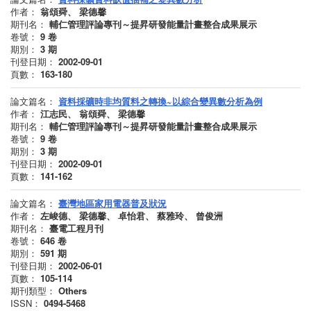
作者：
翁頌舜、 梁德馨
期刊名：
輔仁管理評論專刊～提昇研發能量計畫整合成果展示
卷號：
9
卷
期別：
3
期
刊登日期：
2002-09-01
頁數：
163-180
論文篇名：
資料採礦時非均質料之轉換~以綜合變異數分析為例
作者：
江志民、 翁頌舜、 梁德馨
期刊名：
輔仁管理評論專刊～提昇研發能量計畫整合成果展示
卷號：
9
卷
期別：
3
期
刊登日期：
2002-09-01
頁數：
141-162
論文篇名：
臺灣地區家用電器普及狀況
作者：
左峻德、 梁德馨、 卓怡君、 蔡雅玲、 曾俊洲
期刊名：
臺電工程月刊
卷號：
646
卷
期別：
591
期
刊登日期：
2002-06-01
頁數：
105-114
期刊類型：
Others
ISSN：
0494-5468