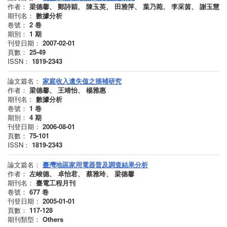
作者：
梁德馨、 鄭詩穎、 陳玉英、 田雅萍、 葉乃菀、 李采茵、 謝玉慧
期刊名：
數據分析
卷號：
2
卷
期別：
1
期
刊登日期：
2007-02-01
頁數：
25-49
ISSN：
1819-2343
論文篇名：
家庭收入遺失值之插補研究
作者：
梁德馨、 王靖怡、 楊雅惠
期刊名：
數據分析
卷號：
1
卷
期別：
4
期
刊登日期：
2006-08-01
頁數：
75-101
ISSN：
1819-2343
論文篇名：
臺灣地區家用電器普及調查結果分析
作者：
左峻德、 卓怡君、 蔡雅玲、 梁德馨
期刊名：
臺電工程月刊
卷號：
677
卷
刊登日期：
2005-01-01
頁數：
117-128
期刊類型：
Others