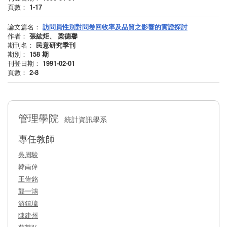
頁數：
1-17
論文篇名：
訪問員性別對問卷回收率及品質之影響的實證探討
作者：
張紘炬、 梁德馨
期刊名：
民意研究季刊
期別：
158
期
刊登日期：
1991-02-01
頁數：
2-8
管理學院
統計資訊學系
專任教師
吳周駿
韓南偉
王偉銘
龔一鴻
游鎮瑋
陳建州