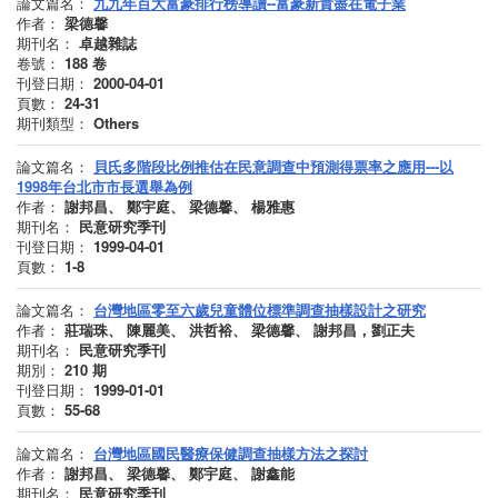
論文篇名：
九九年百大富豪排行榜導讀--富豪新貴盡在電子業
作者：
梁德馨
期刊名：
卓越雜誌
卷號：
188
卷
刊登日期：
2000-04-01
頁數：
24-31
期刊類型：
Others
論文篇名：
貝氏多階段比例推估在民意調查中預測得票率之應用---以
1998年台北市市長選舉為例
作者：
謝邦昌、 鄭宇庭、 梁德馨、 楊雅惠
期刊名：
民意研究季刊
刊登日期：
1999-04-01
頁數：
1-8
論文篇名：
台灣地區零至六歲兒童體位標準調查抽樣設計之研究
作者：
莊瑞珠、 陳麗美、 洪哲裕、 梁德馨、 謝邦昌，劉正夫
期刊名：
民意研究季刊
期別：
210
期
刊登日期：
1999-01-01
頁數：
55-68
論文篇名：
台灣地區國民醫療保健調查抽樣方法之探討
作者：
謝邦昌、 梁德馨、 鄭宇庭、 謝鑫能
期刊名：
民意研究季刊