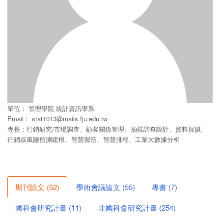
單位：
管理學院
統計資訊學系
Email：
stat1013@mails.fju.edu.tw
專長：行銷研究/市場調查、顧客關係管理、抽樣調查設計、資料採擴、
行銷或風險預測建模、智慧製造、智慧排程、工業大數據分析
期刊論文
(
52
)
學術會議論文
(
55
)
專書
(
7
)
國科會研究計畫
(
11
)
非國科會研究計畫
(
254
)