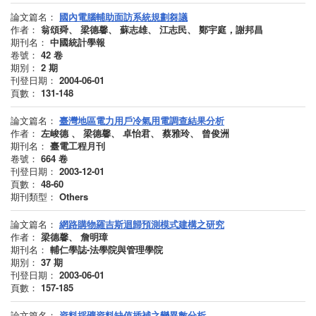
論文篇名：
國內電腦輔助面訪系統規劃芻議
作者：
翁頌舜、 梁德馨、 蘇志雄、 江志民、 鄭宇庭，謝邦昌
期刊名：
中國統計學報
卷號：
42
卷
期別：
2
期
刊登日期：
2004-06-01
頁數：
131-148
論文篇名：
臺灣地區電力用戶冷氣用電調查結果分析
作者：
左峻德 、 梁德馨、 卓怡君、 蔡雅玲、 曾俊洲
期刊名：
臺電工程月刊
卷號：
664
卷
刊登日期：
2003-12-01
頁數：
48-60
期刊類型：
Others
論文篇名：
網路購物羅吉斯迴歸預測模式建構之研究
作者：
梁德馨、 詹明璋
期刊名：
輔仁學誌-法學院與管理學院
期別：
37
期
刊登日期：
2003-06-01
頁數：
157-185
論文篇名：
資料採礦資料缺值插補之變異數分析