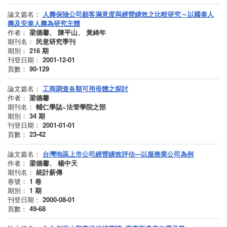
論文篇名：
人壽保險公司顧客滿意度與經營績效之比較研究～以國泰人
壽及安泰人壽為研究主體
作者：
梁德馨、 陳平山、 黃綺年
期刊名：
民意研究季刊
期別：
216
期
刊登日期：
2001-12-01
頁數：
90-129
論文篇名：
工商調查各類可用母體之探討
作者：
梁德馨
期刊名：
輔仁學誌~法管學院之部
期別：
34
期
刊登日期：
2001-01-01
頁數：
23-42
論文篇名：
台灣地區上市公司經營績效評估---以服務業公司為例
作者：
梁德馨、 楊中天
期刊名：
統計薪傳
卷號：
1
卷
期別：
1
期
刊登日期：
2000-08-01
頁數：
49-68