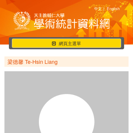
中文
|
English
行
網頁主選單
動
選
梁德馨 Te-Hsin Liang
單