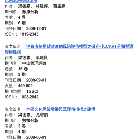
比例危險模型運用
作者：
梁德馨、 林建邦、 蔡孟霖
期刊名：
數據分析
卷號：
4
卷
期別：
6
期
刊登日期：
2009-12-01
ISSN：
1819-2343
論文篇名：
消費者信用貸款違約風險評估模型之研究- 以CART分類與迴
歸樹建模
作者：
梁德馨、 葉建良
期刊名：
中山管理評論
卷號：
16
卷
期別：
3
期
刊登日期：
2008-09-01
頁數：
459-502
期刊類型：
TSSCI
ISSN：
1023-2842
論文篇名：
地區文化產業發展民眾評估指標之建構
作者：
梁德馨、 尤晴韻
期刊名：
數據分析
卷號：
3
卷
期別：
4
期
刊登日期：
2008-08-01