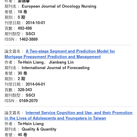
作者：
梁德馨
期刊名：
European Journal of Oncology Nursing
卷號：
18
卷
期別：
5
期
刊登日期：
2014-10-01
頁數：
492-498
期刊類型：
SSCI
ISSN：
1462-3889
論文篇名：
A Two-stage Segment and Prediction Model for
Mortgage Prepayment Prediction and Management
作者：
Te-Hsin Liang、 Jianbang Lin
期刊名：
International Journal of Forecasting
卷號：
30
卷
期別：
2
期
刊登日期：
2014-04-01
頁數：
328-343
期刊類型：
SSCI
ISSN：
0169-2070
論文篇名：
Internet Service Cognition and Use, and their Promotion
in the Lives of Adolescents and Youngsters in Taiwan
作者：
Te-Hsin Liang
期刊名：
Quality & Quantity
卷號：
46
卷