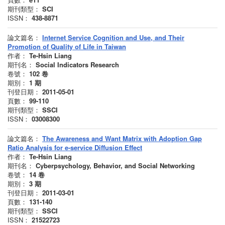
期刊類型：
SCI
ISSN：
438-8871
論文篇名：
Internet Service Cognition and Use, and Their
Promotion of Quality of Life in Taiwan
作者：
Te-Hsin Liang
期刊名：
Social Indicators Research
卷號：
102
卷
期別：
1
期
刊登日期：
2011-05-01
頁數：
99-110
期刊類型：
SSCI
ISSN：
03008300
論文篇名：
The Awareness and Want Matrix with Adoption Gap
Ratio Analysis for e-service Diffusion Effect
作者：
Te-Hsin Liang
期刊名：
Cyberpsychology, Behavior, and Social Networking
卷號：
14
卷
期別：
3
期
刊登日期：
2011-03-01
頁數：
131-140
期刊類型：
SSCI
ISSN：
21522723