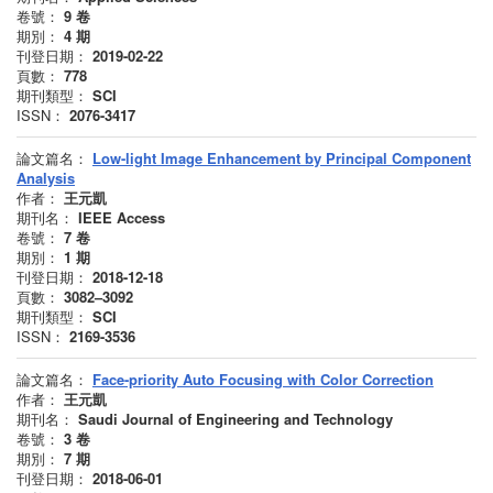
卷號：
9
卷
期別：
4
期
刊登日期：
2019-02-22
頁數：
778
期刊類型：
SCI
ISSN：
2076-3417
論文篇名：
Low-light Image Enhancement by Principal Component
Analysis
作者：
王元凱
期刊名：
IEEE Access
卷號：
7
卷
期別：
1
期
刊登日期：
2018-12-18
頁數：
3082–3092
期刊類型：
SCI
ISSN：
2169-3536
論文篇名：
Face-priority Auto Focusing with Color Correction
作者：
王元凱
期刊名：
Saudi Journal of Engineering and Technology
卷號：
3
卷
期別：
7
期
刊登日期：
2018-06-01