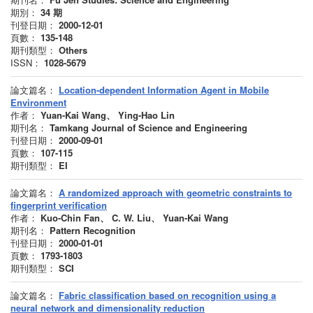
期別：
34
期
刊登日期：
2000-12-01
頁數：
135-148
期刊類型：
Others
ISSN：
1028-5679
論文篇名：
Location-dependent Information Agent in Mobile
Environment
作者：
Yuan-Kai Wang、 Ying-Hao Lin
期刊名：
Tamkang Journal of Science and Engineering
刊登日期：
2000-09-01
頁數：
107-115
期刊類型：
EI
論文篇名：
A randomized approach with geometric constraints to
fingerprint verification
作者：
Kuo-Chin Fan、 C. W. Liu、 Yuan-Kai Wang
期刊名：
Pattern Recognition
刊登日期：
2000-01-01
頁數：
1793-1803
期刊類型：
SCI
論文篇名：
Fabric classification based on recognition using a
neural network and dimensionality reduction