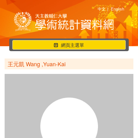
中文
|
English
行
網頁主選單
動
選
王元凱 Wang ,Yuan-Kai
單