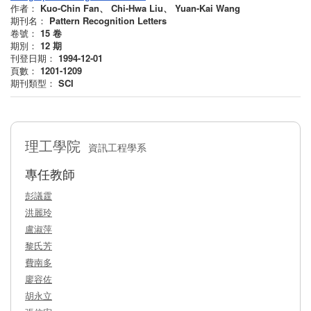
作者：
Kuo-Chin Fan、 Chi-Hwa Liu、 Yuan-Kai Wang
期刊名：
Pattern Recognition Letters
卷號：
15
卷
期別：
12
期
刊登日期：
1994-12-01
頁數：
1201-1209
期刊類型：
SCI
理工學院
資訊工程學系
專任教師
彭議霆
洪麗玲
盧淑萍
黎氏芳
費南多
廖容佐
胡永立