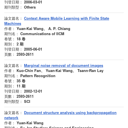
刊登日期：
2006-03-01
期刊類型：
Others
論文篇名：
Context Aware Mobile Learning with Finite State
Machines
作者：
Yuan-Kai Wang、 A. P. Chiang
期刊名：
Communications of IICM
卷號：
18
卷
期別：
2
期
刊登日期：
2005-06-01
頁數：
2593-2611
論文篇名：
Marginal noise removal of document images
作者：
Kuo-Chin Fan、 Yuan-Kai Wang、 Tsann-Ran Lay
期刊名：
Pattern Recognition
卷號：
35
卷
期別：
11
期
刊登日期：
2002-12-01
頁數：
2593-2611
期刊類型：
SCI
論文篇名：
Document structure analysis using backpropagation
network
作者：
Yuan-Kai Wang
期刊名：
Fu Jen Studies: Science and Engineering