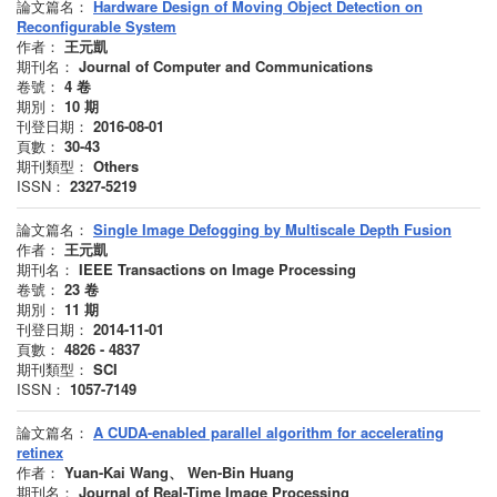
論文篇名：
Hardware Design of Moving Object Detection on
Reconfigurable System
作者：
王元凱
期刊名：
Journal of Computer and Communications
卷號：
4
卷
期別：
10
期
刊登日期：
2016-08-01
頁數：
30-43
期刊類型：
Others
ISSN：
2327-5219
論文篇名：
Single Image Defogging by Multiscale Depth Fusion
作者：
王元凱
期刊名：
IEEE Transactions on Image Processing
卷號：
23
卷
期別：
11
期
刊登日期：
2014-11-01
頁數：
4826 - 4837
期刊類型：
SCI
ISSN：
1057-7149
論文篇名：
A CUDA-enabled parallel algorithm for accelerating
retinex
作者：
Yuan-Kai Wang、 Wen-Bin Huang
期刊名：
Journal of Real-Time Image Processing