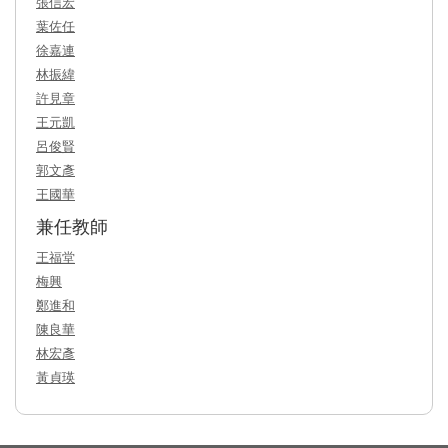
張信宏
葉佐任
徐嘉連
林振緯
許見章
王元凱
呂俊賢
郭文彥
王國華
兼任教師
王福堂
梅興
鄭進和
陳良華
林宏彥
黃貞瑛