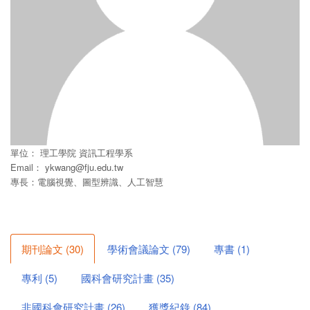
單位：
理工學院
資訊工程學系
Email：
ykwang@fju.edu.tw
專長：電腦視覺、圖型辨識、人工智慧
期刊論文
(
30
)
學術會議論文
(
79
)
專書
(
1
)
專利
(
5
)
國科會研究計畫
(
35
)
非國科會研究計畫
(
26
)
獲獎紀錄
(
84
)