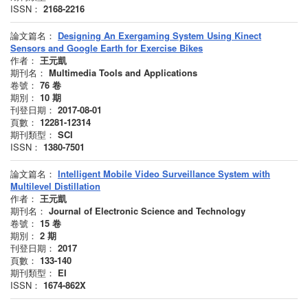
ISSN：
2168-2216
論文篇名：
Designing An Exergaming System Using Kinect
Sensors and Google Earth for Exercise Bikes
作者：
王元凱
期刊名：
Multimedia Tools and Applications
卷號：
76
卷
期別：
10
期
刊登日期：
2017-08-01
頁數：
12281-12314
期刊類型：
SCI
ISSN：
1380-7501
論文篇名：
Intelligent Mobile Video Surveillance System with
Multilevel Distillation
作者：
王元凱
期刊名：
Journal of Electronic Science and Technology
卷號：
15
卷
期別：
2
期
刊登日期：
2017
頁數：
133-140
期刊類型：
EI
ISSN：
1674-862X