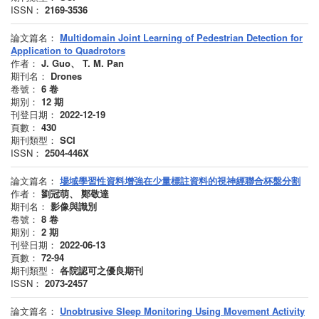
ISSN：
2169-3536
論文篇名：
Multidomain Joint Learning of Pedestrian Detection for
Application to Quadrotors
作者：
J. Guo、 T. M. Pan
期刊名：
Drones
卷號：
6
卷
期別：
12
期
刊登日期：
2022-12-19
頁數：
430
期刊類型：
SCI
ISSN：
2504-446X
論文篇名：
場域學習性資料增強在少量標註資料的視神經聯合杯盤分割
作者：
劉冠萌、 鄭敬達
期刊名：
影像與識別
卷號：
8
卷
期別：
2
期
刊登日期：
2022-06-13
頁數：
72-94
期刊類型：
各院認可之優良期刊
ISSN：
2073-2457
論文篇名：
Unobtrusive Sleep Monitoring Using Movement Activity