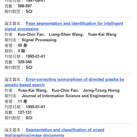
刊登日期：
1997-08-01
頁數：
588-597
期刊類型：
SCI
論文篇名：
Page segmentation and identification for intelligent
signal processing
作者：
Kuo-Chin Fan、 Liang-Shen Wang、 Yuan-Kai Wang
期刊名：
Signal Processing
卷號：
45
卷
期別：
3
期
刊登日期：
1995-01-01
頁數：
329-346
期刊類型：
SCI
論文篇名：
Error-correcting isomorphism of directed graphs by
genetic-based search
作者：
Yuan-Kai Wang、 Kuo-Chin Fan、 Jorng-Tzong Horng
期刊名：
Journal of Information Science and Engineering
卷號：
11
卷
刊登日期：
1995-01-01
頁數：
127-151
期刊類型：
SCI
論文篇名：
Segmentation and classification of mixed
text/graphics/image documents