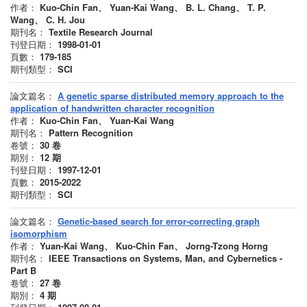
作者：
Kuo-Chin Fan、 Yuan-Kai Wang、 B. L. Chang、 T. P.
Wang、 C. H. Jou
期刊名：
Textile Research Journal
刊登日期：
1998-01-01
頁數：
179-185
期刊類型：
SCI
論文篇名：
A genetic sparse distributed memory approach to the
application of handwritten character recognition
作者：
Kuo-Chin Fan、 Yuan-Kai Wang
期刊名：
Pattern Recognition
卷號：
30
卷
期別：
12
期
刊登日期：
1997-12-01
頁數：
2015-2022
期刊類型：
SCI
論文篇名：
Genetic-based search for error-correcting graph
isomorphism
作者：
Yuan-Kai Wang、 Kuo-Chin Fan、 Jorng-Tzong Horng
期刊名：
IEEE Transactions on Systems, Man, and Cybernetics -
Part B
卷號：
27
卷
期別：
4
期