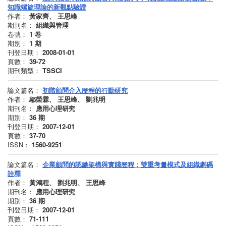
知識螺旋理論的新觀點驗證
作者：
黃家齊、 王思峰
期刊名：
組織與管理
卷號：
1
卷
期別：
1
期
刊登日期：
2008-01-01
頁數：
39-72
期刊類型：
TSSCI
論文篇名：
初階顧問介入歷程的行動研究
作者：
鄔榮霖、 王思峰、 劉兆明
期刊名：
應用心理研究
期別：
36
期
刊登日期：
2007-12-01
頁數：
37-70
ISSN：
1560-9251
論文篇名：
企業顧問的認識架構與實踐歷程：雙重考量模式及組織劇碼
詮釋
作者：
黃鴻程、 劉兆明、 王思峰
期刊名：
應用心理研究
期別：
36
期
刊登日期：
2007-12-01
頁數：
71-111