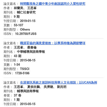
論文篇名：
時間觀視角之國中青少年敘說認同介入質性研究
作者：
林蘭美、 王思峯
期刊名：
輔仁社會研究
期別：
9
期
刊登日期：
2019-01-15
頁數：
53-107
期刊類型：
Others
ISSN：
10.29700/FJSS
論文篇名：
職涯妥協的滿意度後效：以學系特徵為調節變項
作者：
王思峯、 蔡秦倫
期刊名：
中華輔導與諮商學報
期別：
43
期
刊登日期：
2015-08-15
頁數：
1-34
期刊類型：
TSSCI
ISSN：
1728-5186
論文篇名：
生涯資訊系統之規訓科技與華人文化假說：以UCAN為例
作者：
王思峯、 夏侯欣鵬、 吳濟聰、 劉兆明
期刊名：
輔導與諮商學報
卷號：
37
卷
期別：
1
期
刊登日期：
2015-05-15