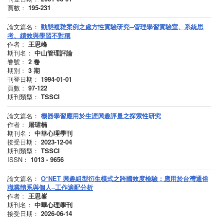
頁數：
195-231
論文篇名：
動態複雜案例之處方性實驗研究─管理學習實驗室、系統思
考、績效與學習不對稱
作者：
王思峰
期刊名：
中山管理評論
卷號：
2
卷
期別：
3
期
刊登日期：
1994-01-01
頁數：
97-122
期刊類型：
TSSCI
論文篇名：
機器學習應用於生涯興趣評量之探索性研究
作者：
屠珺楠
期刊名：
中華心理學刊
接受日期：
2023-12-04
期刊類型：
TSSCI
ISSN：
1013 - 9656
論文篇名：
O*NET 興趣組型衍生模式之跨國效度檢驗：應用於台灣通俗
職業體系與個人–工作適配分析
作者：
王思峯
期刊名：
中華心理學刊
接受日期：
2026-06-14