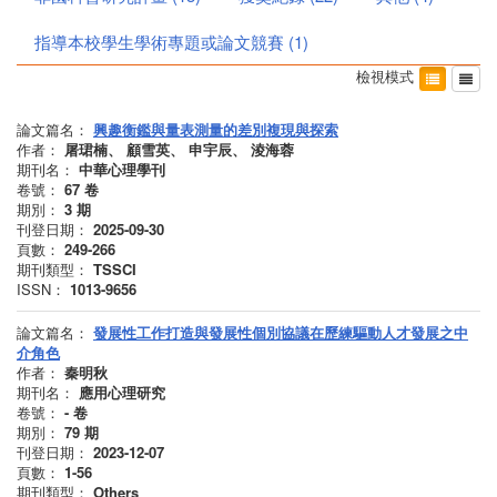
指導本校學生學術專題或論文競賽
(
1
)
檢視模式
論文篇名：
興趣衡鑑與量表測量的差別複現與探索
作者：
屠珺楠、 顧雪英、 申宇辰、 淩海蓉
期刊名：
中華心理學刊
卷號：
67
卷
期別：
3
期
刊登日期：
2025-09-30
頁數：
249-266
期刊類型：
TSSCI
ISSN：
1013-9656
論文篇名：
發展性工作打造與發展性個別協議在歷練驅動人才發展之中
介角色
作者：
秦明秋
期刊名：
應用心理研究
卷號：
-
卷
期別：
79
期
刊登日期：
2023-12-07
頁數：
1-56
期刊類型：
Others