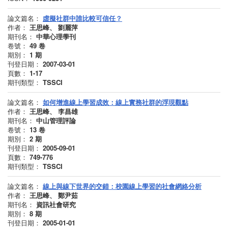
論文篇名：
虛擬社群中誰比較可信任？
作者：
王思峰、 劉麗萍
期刊名：
中華心理學刊
卷號：
49
卷
期別：
1
期
刊登日期：
2007-03-01
頁數：
1-17
期刊類型：
TSSCI
論文篇名：
如何增進線上學習成效：線上實務社群的浮現觀點
作者：
王思峰、 李昌雄
期刊名：
中山管理評論
卷號：
13
卷
期別：
2
期
刊登日期：
2005-09-01
頁數：
749-776
期刊類型：
TSSCI
論文篇名：
線上與線下世界的交錯：校園線上學習的社會網絡分析
作者：
王思峰、 鄭尹茹
期刊名：
資訊社會研究
期別：
8
期
刊登日期：
2005-01-01