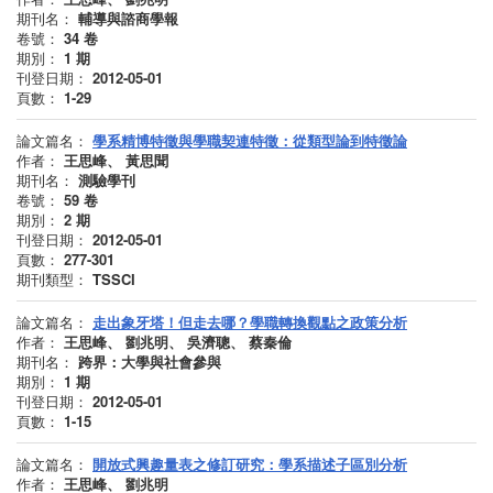
期刊名：
輔導與諮商學報
卷號：
34
卷
期別：
1
期
刊登日期：
2012-05-01
頁數：
1-29
論文篇名：
學系精博特徵與學職契連特徵：從類型論到特徵論
作者：
王思峰、 黃思聞
期刊名：
測驗學刊
卷號：
59
卷
期別：
2
期
刊登日期：
2012-05-01
頁數：
277-301
期刊類型：
TSSCI
論文篇名：
走出象牙塔！但走去哪？學職轉換觀點之政策分析
作者：
王思峰、 劉兆明、 吳濟聰、 蔡秦倫
期刊名：
跨界：大學與社會參與
期別：
1
期
刊登日期：
2012-05-01
頁數：
1-15
論文篇名：
開放式興趣量表之修訂研究：學系描述子區別分析
作者：
王思峰、 劉兆明