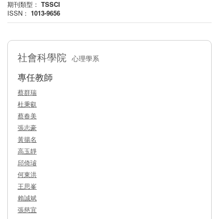
期刊類型：
TSSCI
ISSN：
1013-9656
社會科學院
心理學系
專任教師
蔡群瑞
杜秉叡
蔡春美
張志豪
黃揚名
高玉靜
邱倚璿
何東洪
王思峯
賴誠斌
張慈宜