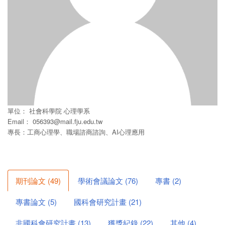
單位：
社會科學院
心理學系
Email：
056393@mail.fju.edu.tw
專長：工商心理學、職場諮商諮詢、AI心理應用
期刊論文
(
49
)
學術會議論文
(
76
)
專書
(
2
)
專書論文
(
5
)
國科會研究計畫
(
21
)
非國科會研究計畫
(
13
)
獲獎紀錄
(
22
)
其他
(
4
)