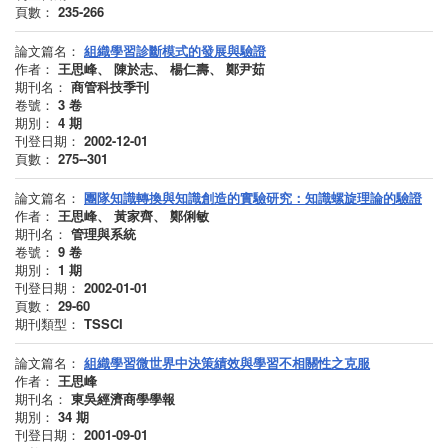
頁數：
235-266
論文篇名：
組織學習診斷模式的發展與驗證
作者：
王思峰、 陳於志、 楊仁壽、 鄭尹茹
期刊名：
商管科技季刊
卷號：
3
卷
期別：
4
期
刊登日期：
2002-12-01
頁數：
275--301
論文篇名：
團隊知識轉換與知識創造的實驗研究：知識螺旋理論的驗證
作者：
王思峰、 黃家齊、 鄭俐敏
期刊名：
管理與系統
卷號：
9
卷
期別：
1
期
刊登日期：
2002-01-01
頁數：
29-60
期刊類型：
TSSCI
論文篇名：
組織學習微世界中決策績效與學習不相關性之克服
作者：
王思峰
期刊名：
東吳經濟商學學報
期別：
34
期
刊登日期：
2001-09-01