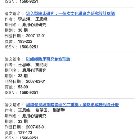
ISSN：
1560-9251
論文篇名：
涉入型臨床研究：一個次文化遭逢之研究設計芻議
作者：
李志鴻、 王思峰
期刊名：
應用心理研究
期別：
36
期
刊登日期：
2007-12-01
頁數：
193-222
ISSN：
1560-9251
論文篇名：
以組織臨床研究創造理論
作者：
王思峰、 劉兆明
期刊名：
應用心理研究
期別：
33
期
刊登日期：
2007-03-01
頁數：
53-99
ISSN：
1560-9251
論文篇名：
組織發展與策略管理的二重奏：策略形成歷程是什麼
作者：
王思峰、 翁望回、 鄭濟聖
期刊名：
應用心理研究
期別：
33
期
刊登日期：
2007-03-01
頁數：
127-173
ISSN：
1560-9251