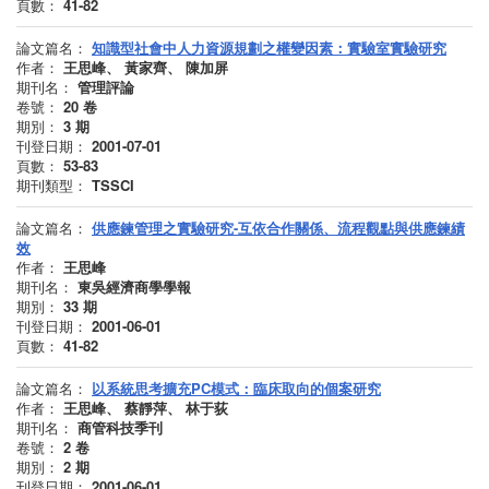
頁數：
41-82
論文篇名：
知識型社會中人力資源規劃之權變因素：實驗室實驗研究
作者：
王思峰、 黃家齊、 陳加屏
期刊名：
管理評論
卷號：
20
卷
期別：
3
期
刊登日期：
2001-07-01
頁數：
53-83
期刊類型：
TSSCI
論文篇名：
供應鍊管理之實驗研究-互依合作關係、流程觀點與供應鍊績
效
作者：
王思峰
期刊名：
東吳經濟商學學報
期別：
33
期
刊登日期：
2001-06-01
頁數：
41-82
論文篇名：
以系統思考擴充PC模式：臨床取向的個案研究
作者：
王思峰、 蔡靜萍、 林于荻
期刊名：
商管科技季刊
卷號：
2
卷
期別：
2
期
刊登日期：
2001-06-01