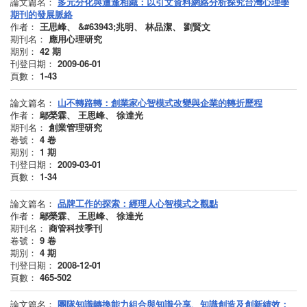
論文篇名：
多元分化與遭逢相織：以引文資料網絡分析探究台灣心理學
期刊的發展脈絡
作者：
王思峰、 &#63943;兆明、 林品潔、 劉賢文
期刊名：
應用心理研究
期別：
42
期
刊登日期：
2009-06-01
頁數：
1-43
論文篇名：
山不轉路轉：創業家心智模式改變與企業的轉折歷程
作者：
鄔榮霖、 王思峰、 徐達光
期刊名：
創業管理研究
卷號：
4
卷
期別：
1
期
刊登日期：
2009-03-01
頁數：
1-34
論文篇名：
品牌工作的探索：經理人心智模式之觀點
作者：
鄔榮霖、 王思峰、 徐達光
期刊名：
商管科技季刊
卷號：
9
卷
期別：
4
期
刊登日期：
2008-12-01
頁數：
465-502
論文篇名：
團隊知識轉換能力組合與知識分享、知識創造及創新績效：