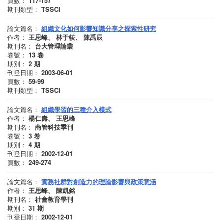
頁數：
117-157
期刊類型：
TSSCI
論文篇名：
組織文化如何影響知識分享之探索性研究
作者：
王思峰、 林于荻、 陳禹辰
期刊名：
台大管理論叢
卷號：
13
卷
期別：
2
期
刊登日期：
2003-06-01
頁數：
59-99
期刊類型：
TSSCI
論文篇名：
組織學習的三種介入模式
作者：
楊仁壽、 王思峰
期刊名：
商管科技季刊
卷號：
3
卷
期別：
4
期
刊登日期：
2002-12-01
頁數：
249-274
論文篇名：
實務社群對創造力的理論影響與政策意涵
作者：
王思峰、 陳凱銘
期刊名：
社會教育學刊
期別：
31
期
刊登日期：
2002-12-01