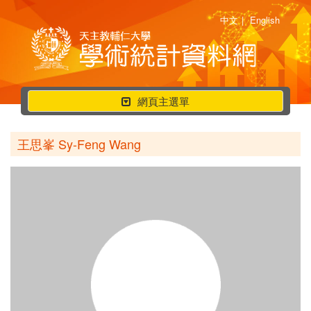
中文
|
English
行
網頁主選單
動
選
王思峯 Sy-Feng Wang
單