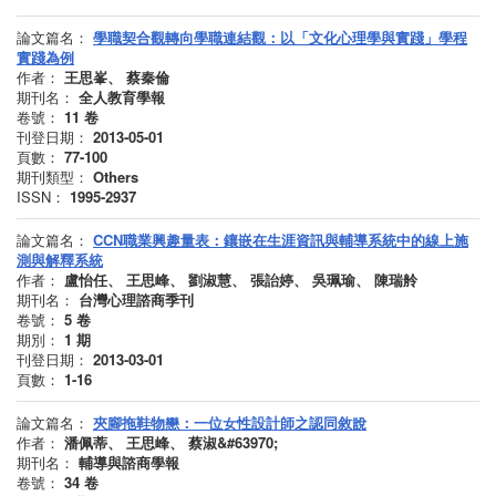
論文篇名：
學職契合觀轉向學職連結觀：以「文化心理學與實踐」學程
實踐為例
作者：
王思峯、 蔡秦倫
期刊名：
全人教育學報
卷號：
11
卷
刊登日期：
2013-05-01
頁數：
77-100
期刊類型：
Others
ISSN：
1995-2937
論文篇名：
CCN職業興趣量表：鑲嵌在生涯資訊與輔導系統中的線上施
測與解釋系統
作者：
盧怡任、 王思峰、 劉淑慧、 張詒婷、 吳珮瑜、 陳瑞舲
期刊名：
台灣心理諮商季刊
卷號：
5
卷
期別：
1
期
刊登日期：
2013-03-01
頁數：
1-16
論文篇名：
夾腳拖鞋物戀：一位女性設計師之認同敘說
作者：
潘佩蒂、 王思峰、 蔡淑&#63970;
期刊名：
輔導與諮商學報
卷號：
34
卷