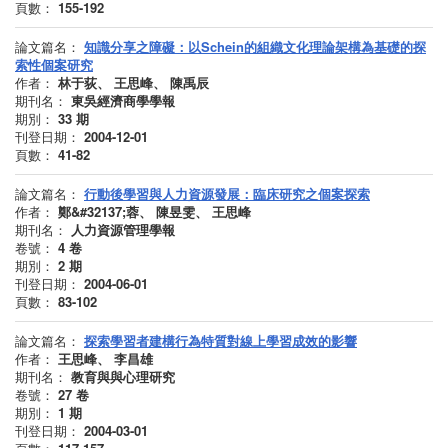
頁數：
155-192
論文篇名：
知識分享之障礙：以Schein的組織文化理論架構為基礎的探
索性個案研究
作者：
林于荻、 王思峰、 陳禹辰
期刊名：
東吳經濟商學學報
期別：
33
期
刊登日期：
2004-12-01
頁數：
41-82
論文篇名：
行動後學習與人力資源發展：臨床研究之個案探索
作者：
鄭&#32137;蓉、 陳昱雯、 王思峰
期刊名：
人力資源管理學報
卷號：
4
卷
期別：
2
期
刊登日期：
2004-06-01
頁數：
83-102
論文篇名：
探索學習者建構行為特質對線上學習成效的影響
作者：
王思峰、 李昌雄
期刊名：
教育與與心理研究
卷號：
27
卷
期別：
1
期
刊登日期：
2004-03-01