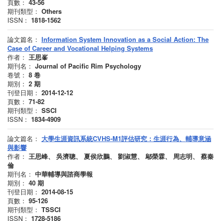
頁數：
43-56
期刊類型：
Others
ISSN：
1818-1562
論文篇名：
Information System Innovation as a Social Action: The
Case of Career and Vocational Helping Systems
作者：
王思峯
期刊名：
Journal of Pacific Rim Psychology
卷號：
8
卷
期別：
2
期
刊登日期：
2014-12-12
頁數：
71-82
期刊類型：
SSCI
ISSN：
1834-4909
論文篇名：
大學生涯資訊系統CVHS-M1評估研究：生涯行為、輔導意涵
與影響
作者：
王思峰、 吳濟聰、 夏侯欣鵬、 劉淑慧、 鄔榮霖、 周志明、 蔡秦
倫
期刊名：
中華輔導與諮商學報
期別：
40
期
刊登日期：
2014-08-15
頁數：
95-126
期刊類型：
TSSCI
ISSN：
1728-5186