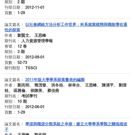
期別：
2
期
刊登日期：
2012-11-01
頁數：
1-29
論文篇名：
以社會網絡方法分析工作世界：科系就業樣態與職能潛在通
性的探索
作者：
劉賢文、 王思峰
期刊名：
人力資源管理學報
卷號：
12
卷
期別：
3
期
刊登日期：
2012-09-01
頁數：
52-73
期刊類型：
TSSCI
論文篇名：
2011年版大學學系探索量表的編製
作者：
劉兆明、 簡茂發、 洪冬桂、 林幸台、 王思峰、 陳清平、 劉澄
桂、 區雅倫、 侯陳美、 蔡佳燕
期刊名：
考試學刊
期別：
10
期
刊登日期：
2012-06-01
頁數：
1-29
論文篇名：
學涯與職涯分類系統之串接：建立大學學系學類之關係描述
子
作者：
王思峰、 劉兆明