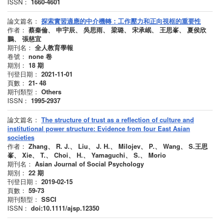
ISSN：
1660-4601
論文篇名：
探索實習適應的中介機轉：工作壓力和正向視框的重要性
作者：
蔡秦倫、 申宇辰、 吳思雨、 梁璐、 宋承岷、 王思峯、 夏侯欣
鵬、 張慈宜
期刊名：
全人教育學報
卷號：
none
卷
期別：
18
期
刊登日期：
2021-11-01
頁數：
21- 48
期刊類型：
Others
ISSN：
1995-2937
論文篇名：
The structure of trust as a reflection of culture and
institutional power structure: Evidence from four East Asian
societies
作者：
Zhang、 R. J.、 Liu、 J. H.、 Milojev、 P.、 Wang、 S.王思
峯、 Xie、 T.、 Choi、 H.、 Yamaguchi、 S.、 Morio
期刊名：
Asian Journal of Social Psychology
期別：
22
期
刊登日期：
2019-02-15
頁數：
59-73
期刊類型：
SSCI
ISSN：
doi:10.1111/ajsp.12350