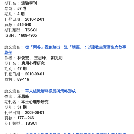
期刊名：
測驗學刊
卷號：
57
卷
期別：
4
期
刊登日期：
2010-12-01
頁數：
515-540
期刊類型：
TSSCI
ISSN：
1609-4905
論文篇名：
從「悶谷」裡創踏出一道「韌徑」：以建教生實習生命故事
為例
作者：
林俊宏、 王思峰、 劉兆明
期刊名：
應用心理研究
期別：
47
期
刊登日期：
2010-09-01
頁數：
89-116
論文篇名：
華人組織層峰樣態與策略形成
作者：
王思峰
期刊名：
本土心理學研究
期別：
31
期
刊登日期：
2009-06-01
頁數：
177～246
期刊類型：
TSSCI