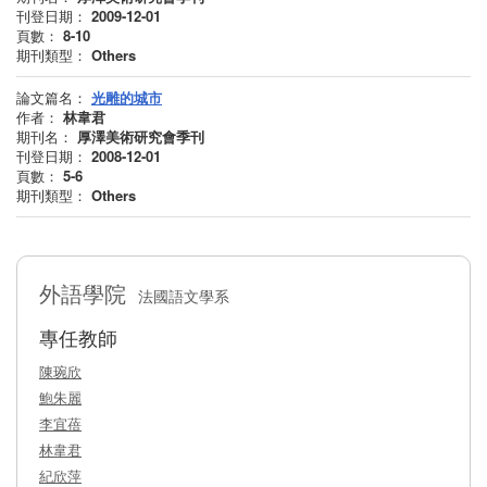
刊登日期：
2009-12-01
頁數：
8-10
期刊類型：
Others
論文篇名：
光雕的城市
作者：
林韋君
期刊名：
厚澤美術研究會季刊
刊登日期：
2008-12-01
頁數：
5-6
期刊類型：
Others
外語學院
法國語文學系
專任教師
陳琬欣
鮑朱麗
李宜蓓
林韋君
紀欣萍