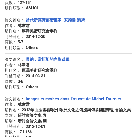
頁數：
127-131
期刊類型：
A&HCI
論文篇名：
當代新寫實藝術畫家--安德魯 魏斯
作者：
林韋君
期刊名：
厚澤美術研究會季刊
刊登日期：
2014-12-30
頁數：
5-7
期刊類型：
Others
論文篇名：
貝納．當斯坦的光影遊戲
作者：
林韋君
期刊名：
厚澤美術研究會季刊
刊登日期：
2014-03-31
頁數：
3-6
期刊類型：
Others
論文篇名：
Images et mythes dans l'œuvre de Michel Tournier
作者：
林韋君
期刊名：
2012年由法國看歐洲-歐洲文化之傳授與傳承國際研討會論文集
卷號：
研討會論文集
卷
期別：
研討會論文集
期
刊登日期：
2012-12-01
頁數：
171-186