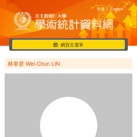
中文
|
English
行
網頁主選單
動
選
林韋君 Wei-Chun LIN
單