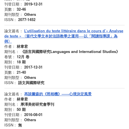
刊登日期：
2019-12-31
頁數：
32-46
期刊類型：
Others
ISSN：
2077-1452
論文篇名：
L’utilisation du texte littéraire dans le cours d’« Analyse
de texte » 〈當代文學文本於法語教學之運用──以「閱讀指導課」為
例〉
作者：
林韋君
期刊名：
《語言與國際研究Languages and International Studies》
卷號：
12月
卷
期別：
18
期
刊登日期：
2017-12-31
頁數：
21-40
期刊類型：
Others
ISSN：
語文與國際研究
論文篇名：
再談圖森的《照相機》——心境決定風景
作者：
林韋君
期刊名：
厚澤美術研究會季刊
期別：
50
期
刊登日期：
2016-08-01
期刊類型：
Others
ISSN：
無