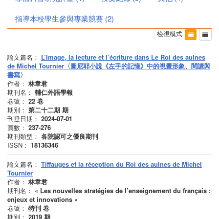
指導本校學生參與專業競賽
(
2
)
檢視模式
論文篇名：
L’Image, la lecture et l’écriture dans Le Roi des aulnes
de Michel Tournier〈圖尼耶小說《左手的記憶》中的視覺形象、閱讀與
書寫〉
作者：
林韋君
期刊名：
輔仁外語學報
卷號：
22
卷
期別：
第二十二期
期
刊登日期：
2024-07-01
頁數：
237-276
期刊類型：
各院認可之優良期刊
ISSN：
18136346
論文篇名：
Tiffauges et la réception du Roi des aulnes de Michel
Tournier
作者：
林韋君
期刊名：
« Les nouvelles stratégies de l’enseignement du français :
enjeux et innovations »
卷號：
特刊
卷
期別：
2019
期