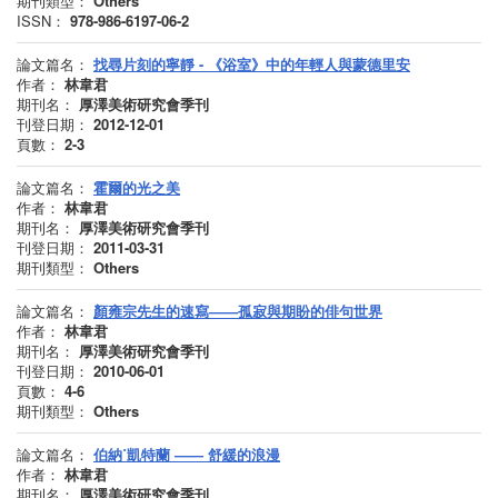
期刊類型：
Others
ISSN：
978-986-6197-06-2
論文篇名：
找尋片刻的寧靜 - 《浴室》中的年輕人與蒙德里安
作者：
林韋君
期刊名：
厚澤美術研究會季刊
刊登日期：
2012-12-01
頁數：
2-3
論文篇名：
霍爾的光之美
作者：
林韋君
期刊名：
厚澤美術研究會季刊
刊登日期：
2011-03-31
期刊類型：
Others
論文篇名：
顏雍宗先生的速寫——孤寂與期盼的俳句世界
作者：
林韋君
期刊名：
厚澤美術研究會季刊
刊登日期：
2010-06-01
頁數：
4-6
期刊類型：
Others
論文篇名：
伯納˙凱特蘭 —— 舒緩的浪漫
作者：
林韋君
期刊名：
厚澤美術研究會季刊