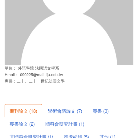
單位：
外語學院
法國語文學系
Email：
090225@mail.fju.edu.tw
專長：二十、二十一世紀法國文學
期刊論文
(
18
)
學術會議論文
(
7
)
專書
(
3
)
專書論文
(
2
)
國科會研究計畫
(
1
)
非國科會研究計畫
(
1
)
獲獎紀錄
(
5
)
其他
(
1
)