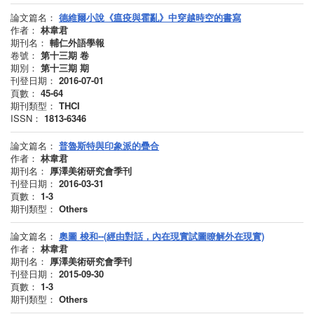
論文篇名：
德維爾小說《瘟疫與霍亂》中穿越時空的書寫
作者：
林韋君
期刊名：
輔仁外語學報
卷號：
第十三期
卷
期別：
第十三期
期
刊登日期：
2016-07-01
頁數：
45-64
期刊類型：
THCI
ISSN：
1813-6346
論文篇名：
普魯斯特與印象派的疊合
作者：
林韋君
期刊名：
厚澤美術研究會季刊
刊登日期：
2016-03-31
頁數：
1-3
期刊類型：
Others
論文篇名：
奧圖 梭和--(經由對話，內在現實試圖瞭解外在現實)
作者：
林韋君
期刊名：
厚澤美術研究會季刊
刊登日期：
2015-09-30
頁數：
1-3
期刊類型：
Others