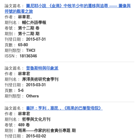
論文篇名：
圖尼耶小說 《金滴》中牧羊少年的遷移與追尋 —— 圖像與
符號的觀看之旅
作者：
林韋君、
期刊名：
輔仁外語學報
卷號：
第十二期
卷
期別：
第十二期
期
刊登日期：
2015-07-31
頁數：
65-80
期刊類型：
THCI
ISSN：
18136346
論文篇名：
普魯斯特與印象派
作者：
林韋君
期刊名：
厚澤美術研究會季刊
刊登日期：
2015-03-31
頁數：
5-6
期刊類型：
Others
論文篇名：
書評：亨利．塞毘，《雨果的巴黎聖母院》
作者：
林韋君
期刊名：
哲學與文化月刊
卷號：
489
卷
期別：
雨果——作家的社會責任專題
期
刊登日期：
2015-02-02