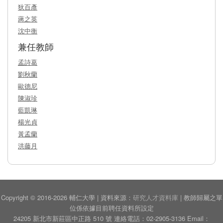
狄百彥
蔣之英
沈中衡
兼任教師
孟詩葛
劉秋蘭
歐德尼
陳淑珍
藍凱琳
楊光貞
黃孟蘭
洪藤月
Copyright © 2016-2026 輔仁大學 | 資料來源：
研究人才資料庫
| 教師歸屬之單
位係依據目前聘任資料所設定
24205 新北市新莊區中正路 510 號 連絡電話：02-2905-3136 Email：