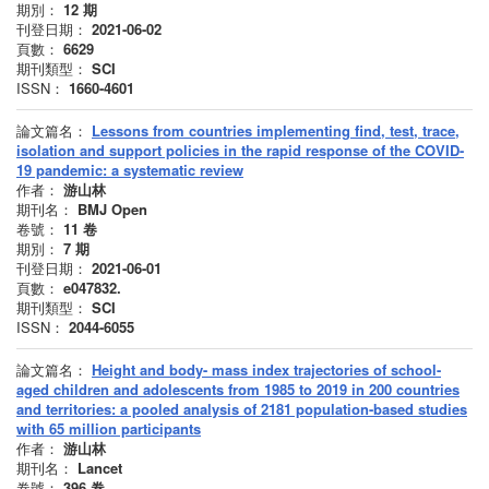
期別：
12
期
刊登日期：
2021-06-02
頁數：
6629
期刊類型：
SCI
ISSN：
1660-4601
論文篇名：
Lessons from countries implementing find, test, trace,
isolation and support policies in the rapid response of the COVID-
19 pandemic: a systematic review
作者：
游山林
期刊名：
BMJ Open
卷號：
11
卷
期別：
7
期
刊登日期：
2021-06-01
頁數：
e047832.
期刊類型：
SCI
ISSN：
2044-6055
論文篇名：
Height and body- mass index trajectories of school-
aged children and adolescents from 1985 to 2019 in 200 countries
and territories: a pooled analysis of 2181 population-based studies
with 65 million participants
作者：
游山林
期刊名：
Lancet
卷號：
396
卷