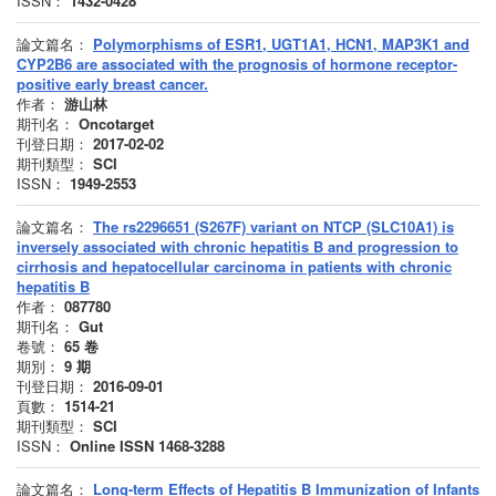
ISSN：
1432-0428
論文篇名：
Polymorphisms of ESR1, UGT1A1, HCN1, MAP3K1 and
CYP2B6 are associated with the prognosis of hormone receptor-
positive early breast cancer.
作者：
游山林
期刊名：
Oncotarget
刊登日期：
2017-02-02
期刊類型：
SCI
ISSN：
1949-2553
論文篇名：
The rs2296651 (S267F) variant on NTCP (SLC10A1) is
inversely associated with chronic hepatitis B and progression to
cirrhosis and hepatocellular carcinoma in patients with chronic
hepatitis B
作者：
087780
期刊名：
Gut
卷號：
65
卷
期別：
9
期
刊登日期：
2016-09-01
頁數：
1514-21
期刊類型：
SCI
ISSN：
Online ISSN 1468-3288
論文篇名：
Long-term Effects of Hepatitis B Immunization of Infants