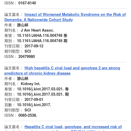
ISSN：
0167-8140
論文篇名：
Impact of Worsened Metabolic Syndrome on the Risk of
Dementia: A Nationwide Cohort Study
作者：
游山林
期刊名：
J Am Heart Assoc.
卷號：
10.1161/JAHA.116.004749
卷
期別：
10.1161/JAHA.116.004749
期
刊登日期：
2017-09-12
期刊類型：
SCI
ISSN：
20479980
論文篇名：
High hepatitis C viral load and genotype 2 are strong
predictors of chronic kidney disease
作者：
游山林
期刊名：
Kidney Int.
卷號：
10.1016/j.kint.2017.03.021.
卷
期別：
10.1016/j.kint.2017.03.021.
期
刊登日期：
2017-09-01
頁數：
10.1016/j.kint.2017.
期刊類型：
SCI
ISSN：
0085-2538.
論文篇名：
Hepatitis C viral load, genotype, and increased risk of