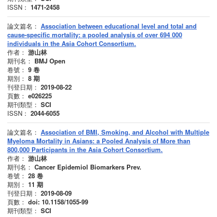
ISSN：
1471-2458
論文篇名：
Association between educational level and total and
cause-specific mortality: a pooled analysis of over 694 000
individuals in the Asia Cohort Consortium.
作者：
游山林
期刊名：
BMJ Open
卷號：
9
卷
期別：
8
期
刊登日期：
2019-08-22
頁數：
e026225
期刊類型：
SCI
ISSN：
2044-6055
論文篇名：
Association of BMI, Smoking, and Alcohol with Multiple
Myeloma Mortality in Asians: a Pooled Analysis of More than
800,000 Participants in the Asia Cohort Consortium.
作者：
游山林
期刊名：
Cancer Epidemiol Biomarkers Prev.
卷號：
28
卷
期別：
11
期
刊登日期：
2019-08-09
頁數：
doi: 10.1158/1055-99
期刊類型：
SCI