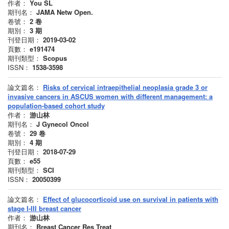
作者：
You SL
期刊名：
JAMA Netw Open.
卷號：
2
卷
期別：
3
期
刊登日期：
2019-03-02
頁數：
e191474
期刊類型：
Scopus
ISSN：
1538-3598
論文篇名：
Risks of cervical intraepithelial neoplasia grade 3 or
invasive cancers in ASCUS women with different management: a
population-based cohort study
作者：
游山林
期刊名：
J Gynecol Oncol
卷號：
29
卷
期別：
4
期
刊登日期：
2018-07-29
頁數：
e55
期刊類型：
SCI
ISSN：
20050399
論文篇名：
Effect of glucocorticoid use on survival in patients with
stage I-III breast cancer
作者：
游山林
期刊名：
Breast Cancer Res Treat