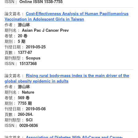
ISSN：
Online ISSN 1538-7755
論文篇名：
Cost-Effectiveness Analysis of Human Papillomavirus
Vaccination in Adolescent Girls in Taiwan
作者：
游山林
期刊名：
Asian Pac J Cancer Prev
卷號：
20
卷
期別：
5
期
刊登日期：
2019-05-25
頁數：
1377-87
期刊類型：
Scopus
ISSN：
15137368
論文篇名：
Rising rural body-mass index is the main driver of the
global obesity epidemic in adults
作者：
游山林
期刊名：
Nature
卷號：
569
卷
期別：
7755
期
刊登日期：
2019-05-08
頁數：
260-264.
期刊類型：
SCI
ISSN：
0028-0836
論文篇名：
Association of Diabetes With All-Cause and Cause-