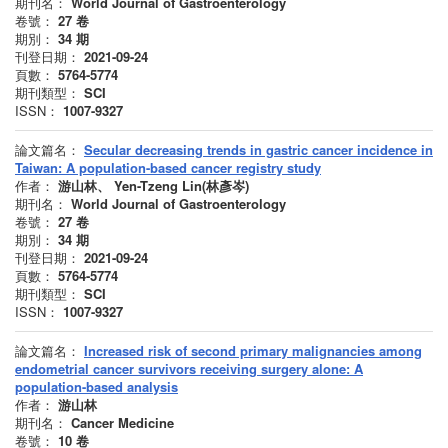
期刊名：
World Journal of Gastroenterology
卷號：
27
卷
期別：
34
期
刊登日期：
2021-09-24
頁數：
5764-5774
期刊類型：
SCI
ISSN：
1007-9327
論文篇名：
Secular decreasing trends in gastric cancer incidence in
Taiwan: A population-based cancer registry study
作者：
游山林、 Yen-Tzeng Lin(林彥岑)
期刊名：
World Journal of Gastroenterology
卷號：
27
卷
期別：
34
期
刊登日期：
2021-09-24
頁數：
5764-5774
期刊類型：
SCI
ISSN：
1007-9327
論文篇名：
Increased risk of second primary malignancies among
endometrial cancer survivors receiving surgery alone: A
population-based analysis
作者：
游山林
期刊名：
Cancer Medicine
卷號：
10
卷