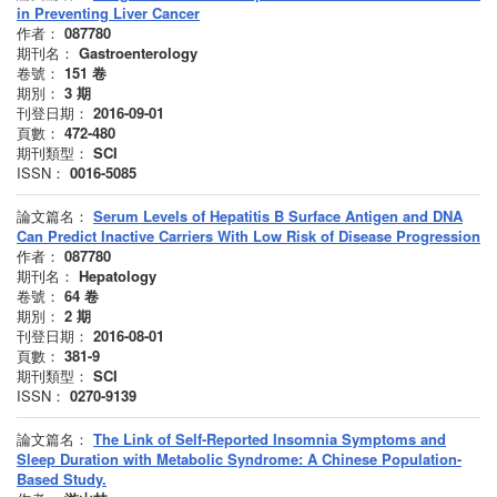
in Preventing Liver Cancer
作者：
087780
期刊名：
Gastroenterology
卷號：
151
卷
期別：
3
期
刊登日期：
2016-09-01
頁數：
472-480
期刊類型：
SCI
ISSN：
0016-5085
論文篇名：
Serum Levels of Hepatitis B Surface Antigen and DNA
Can Predict Inactive Carriers With Low Risk of Disease Progression
作者：
087780
期刊名：
Hepatology
卷號：
64
卷
期別：
2
期
刊登日期：
2016-08-01
頁數：
381-9
期刊類型：
SCI
ISSN：
0270-9139
論文篇名：
The Link of Self-Reported Insomnia Symptoms and
Sleep Duration with Metabolic Syndrome: A Chinese Population-
Based Study.