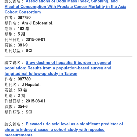
論文篇名：
Associations of Body Mass Index, Smoking, and
Alcohol Consumption With Prostate Cancer Mortality in the Asia
Cohort Consortium
作者：
087780
期刊名：
Am J Epidemiol.
卷號：
182
卷
期別：
5
期
刊登日期：
2015-09-01
頁數：
381-9
期刊類型：
SCI
論文篇名：
Slow decline of hepatitis B burden in general
population: Results from a population-based survey and
longitudinal follow-up study in Taiwan
作者：
087780
期刊名：
J Hepatol.
卷號：
63
卷
期別：
2
期
刊登日期：
2015-08-01
頁數：
354-6
期刊類型：
SCI
論文篇名：
Elevated uric acid level as a significant predictor of
chronic kidney disease: a cohort study with repeated
measurements.