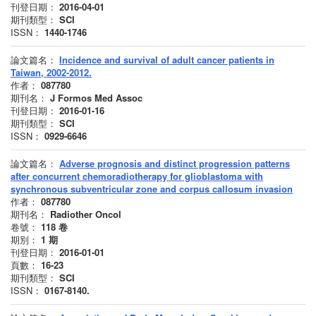
刊登日期：
2016-04-01
期刊類型：
SCI
ISSN：
1440-1746
論文篇名：
Incidence and survival of adult cancer patients in
Taiwan, 2002-2012.
作者：
087780
期刊名：
J Formos Med Assoc
刊登日期：
2016-01-16
期刊類型：
SCI
ISSN：
0929-6646
論文篇名：
Adverse prognosis and distinct progression patterns
after concurrent chemoradiotherapy for glioblastoma with
synchronous subventricular zone and corpus callosum invasion
作者：
087780
期刊名：
Radiother Oncol
卷號：
118
卷
期別：
1
期
刊登日期：
2016-01-01
頁數：
16-23
期刊類型：
SCI
ISSN：
0167-8140.