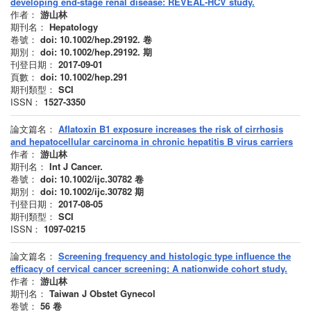
developing end-stage renal disease: REVEAL-HCV study.
作者：
游山林
期刊名：
Hepatology
卷號：
doi: 10.1002/hep.29192.
卷
期別：
doi: 10.1002/hep.29192.
期
刊登日期：
2017-09-01
頁數：
doi: 10.1002/hep.291
期刊類型：
SCI
ISSN：
1527-3350
論文篇名：
Aflatoxin B1 exposure increases the risk of cirrhosis
and hepatocellular carcinoma in chronic hepatitis B virus carriers
作者：
游山林
期刊名：
Int J Cancer.
卷號：
doi: 10.1002/ijc.30782
卷
期別：
doi: 10.1002/ijc.30782
期
刊登日期：
2017-08-05
期刊類型：
SCI
ISSN：
1097-0215
論文篇名：
Screening frequency and histologic type influence the
efficacy of cervical cancer screening: A nationwide cohort study.
作者：
游山林
期刊名：
Taiwan J Obstet Gynecol
卷號：
56
卷