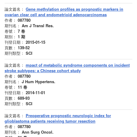
論文篇名：
Gene methylation profiles as prognostic markers in
ovarian clear cell and endometrioid adenocarcinomas
作者：
087780
期刊名：
Am J Transl Res.
卷號：
7
卷
期別：
1
期
刊登日期：
2015-01-15
頁數：
139-52
期刊類型：
SCI
論文篇名：
mpact of metabolic syndrome components on incident
stroke subtypes: a Chinese cohort study
作者：
087780
期刊名：
J Hum Hypertens.
卷號：
11
卷
刊登日期：
2014-11-01
頁數：
689-93
期刊類型：
SCI
論文篇名：
Preoperative prognostic neurologic index for
glioblastoma patients receiving tumor resection
作者：
087780
期刊名：
Ann Surg Oncol.