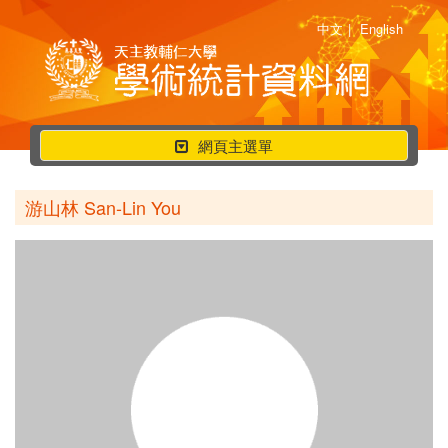
中文
|
English
行
網頁主選單
動
選
游山林 San-Lin You
單