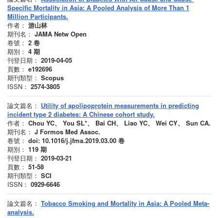
Specific Mortality in Asia: A Pooled Analysis of More Than 1
Million Participants.
作者：
游山林
期刊名：
JAMA Netw Open
卷號：
2
卷
期別：
4
期
刊登日期：
2019-04-05
頁數：
e192696
期刊類型：
Scopus
ISSN：
2574-3805
論文篇名：
Utility of apolipoprotein measurements in predicting
incident type 2 diabetes: A Chinese cohort study.
作者：
Chou YC、 You SL*、 Bai CH、 Liao YC、 Wei CY、 Sun CA.
期刊名：
J Formos Med Assoc.
卷號：
doi: 10.1016/j.jfma.2019.03.00
卷
期別：
119
期
刊登日期：
2019-03-21
頁數：
51-58
期刊類型：
SCI
ISSN：
0929-6646
論文篇名：
Tobacco Smoking and Mortality in Asia: A Pooled Meta-
analysis.