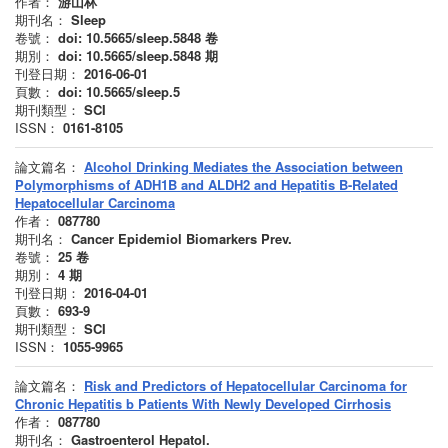
作者：
游山林
期刊名：
Sleep
卷號：
doi: 10.5665/sleep.5848
卷
期別：
doi: 10.5665/sleep.5848
期
刊登日期：
2016-06-01
頁數：
doi: 10.5665/sleep.5
期刊類型：
SCI
ISSN：
0161-8105
論文篇名：
Alcohol Drinking Mediates the Association between
Polymorphisms of ADH1B and ALDH2 and Hepatitis B-Related
Hepatocellular Carcinoma
作者：
087780
期刊名：
Cancer Epidemiol Biomarkers Prev.
卷號：
25
卷
期別：
4
期
刊登日期：
2016-04-01
頁數：
693-9
期刊類型：
SCI
ISSN：
1055-9965
論文篇名：
Risk and Predictors of Hepatocellular Carcinoma for
Chronic Hepatitis b Patients With Newly Developed Cirrhosis
作者：
087780
期刊名：
Gastroenterol Hepatol.