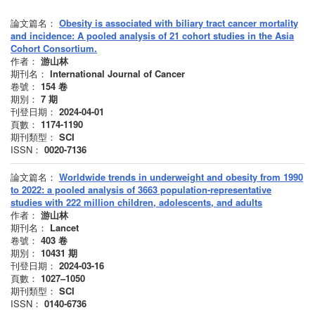
論文篇名：
Obesity is associated with biliary tract cancer mortality
and incidence: A pooled analysis of 21 cohort studies in the Asia
Cohort Consortium.
作者：
游山林
期刊名：
International Journal of Cancer
卷號：
154
卷
期別：
7
期
刊登日期：
2024-04-01
頁數：
1174-1190
期刊類型：
SCI
ISSN：
0020-7136
論文篇名：
Worldwide trends in underweight and obesity from 1990
to 2022: a pooled analysis of 3663 population-representative
studies with 222 million children, adolescents, and adults
作者：
游山林
期刊名：
Lancet
卷號：
403
卷
期別：
10431
期
刊登日期：
2024-03-16
頁數：
1027–1050
期刊類型：
SCI
ISSN：
0140-6736