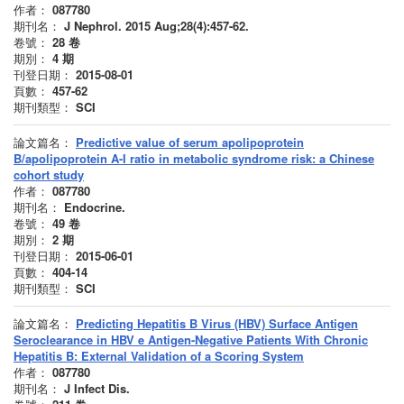
作者：
087780
期刊名：
J Nephrol. 2015 Aug;28(4):457-62.
卷號：
28
卷
期別：
4
期
刊登日期：
2015-08-01
頁數：
457-62
期刊類型：
SCI
論文篇名：
Predictive value of serum apolipoprotein
B/apolipoprotein A-I ratio in metabolic syndrome risk: a Chinese
cohort study
作者：
087780
期刊名：
Endocrine.
卷號：
49
卷
期別：
2
期
刊登日期：
2015-06-01
頁數：
404-14
期刊類型：
SCI
論文篇名：
Predicting Hepatitis B Virus (HBV) Surface Antigen
Seroclearance in HBV e Antigen-Negative Patients With Chronic
Hepatitis B: External Validation of a Scoring System
作者：
087780
期刊名：
J Infect Dis.