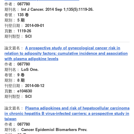
作者：
087780
期刊名：
Int J Cancer. 2014 Sep 1;135(5):1119-26.
卷號：
135
卷
期別：
5
期
刊登日期：
2014-09-01
頁數：
1119-26
期刊類型：
SCI
論文篇名：
A prospective study of gynecological cancer risk in
relation to adiposity factors: cumulative incidence and association
with plasma adipokine levels
作者：
087780
期刊名：
LoS One.
卷號：
9
卷
期別：
8
期
刊登日期：
2014-08-12
頁數：
e104630
期刊類型：
SCI
論文篇名：
Plasma adipokines and risk of hepatocellular carcinoma
in chronic hepatitis B virus-infected carriers: a prospective study in
taiwan
作者：
087780
期刊名：
Cancer Epidemiol Biomarkers Prev.