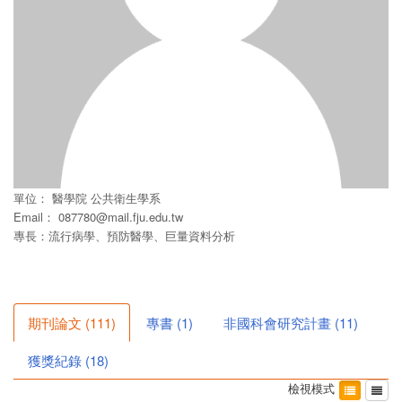
單位：
醫學院
公共衛生學系
Email：
087780@mail.fju.edu.tw
專長：流行病學、預防醫學、巨量資料分析
期刊論文
(
111
)
專書
(
1
)
非國科會研究計畫
(
11
)
獲獎紀錄
(
18
)
檢視模式