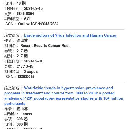
期別：
19
期
刊登日期：
2021-09-15
頁數：
6845-6854
期刊類型：
SCI
ISSN：
Online ISSN:2045-7634
論文篇名：
Epidemiology of Virus Infection and Human Cancer
作者：
游山林
期刊名：
Recent Results Cancer Res .
卷號：
217
卷
期別：
217
期
刊登日期：
2021-09-01
頁數：
217:13-45
期刊類型：
Scopus
ISSN：
00800015
論文篇名：
Worldwide trends in hypertension prevalence and
progress in treatment and control from 1990 to 2019: a pooled
analysis of 1201 population-representative studies with 104 million
participants
作者：
游山林
期刊名：
Lancet
卷號：
398
卷
期別：
398
期