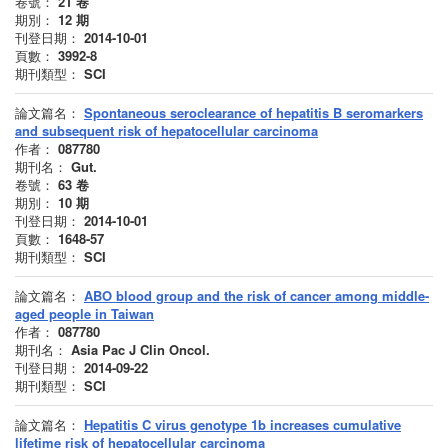
卷號：
21
卷
期別：
12
期
刊登日期：
2014-10-01
頁數：
3992-8
期刊類型：
SCI
論文篇名：
Spontaneous seroclearance of hepatitis B seromarkers
and subsequent risk of hepatocellular carcinoma
作者：
087780
期刊名：
Gut.
卷號：
63
卷
期別：
10
期
刊登日期：
2014-10-01
頁數：
1648-57
期刊類型：
SCI
論文篇名：
ABO blood group and the risk of cancer among middle-
aged people in Taiwan
作者：
087780
期刊名：
Asia Pac J Clin Oncol.
刊登日期：
2014-09-22
期刊類型：
SCI
論文篇名：
Hepatitis C virus genotype 1b increases cumulative
lifetime risk of hepatocellular carcinoma