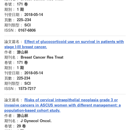
卷號：
171
卷
期別：
1
期
刊登日期：
2018-05-14
頁數：
225–234
期刊類型：
SCI
ISSN：
0167-6806
論文篇名：
Effect of glucocorticoid use on survival in patients with
stage I-III breast cancer.
作者：
游山林
期刊名：
Breast Cancer Res Treat
卷號：
171
卷
期別：
1
期
刊登日期：
2018-05-14
頁數：
225-234
期刊類型：
SCI
ISSN：
1573-7217
論文篇名：
Risks of cervical intraepithelial neoplasia grade 3 or
invasive cancers in ASCUS women with different management: a
population-based cohort study.
作者：
游山林
期刊名：
J Gynecol Oncol.
卷號：
29
卷