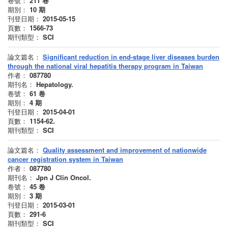
卷號：
211
卷
期別：
10
期
刊登日期：
2015-05-15
頁數：
1566-73
期刊類型：
SCI
論文篇名：
Significant reduction in end-stage liver diseases burden
through the national viral hepatitis therapy program in Taiwan
作者：
087780
期刊名：
Hepatology.
卷號：
61
卷
期別：
4
期
刊登日期：
2015-04-01
頁數：
1154-62.
期刊類型：
SCI
論文篇名：
Quality assessment and improvement of nationwide
cancer registration system in Taiwan
作者：
087780
期刊名：
Jpn J Clin Oncol.
卷號：
45
卷
期別：
3
期
刊登日期：
2015-03-01
頁數：
291-6
期刊類型：
SCI