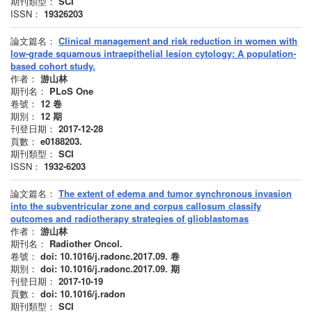
期刊類型：
SCI
ISSN：
19326203
論文篇名：
Clinical management and risk reduction in women with
low-grade squamous intraepithelial lesion cytology: A population-
based cohort study.
作者：
游山林
期刊名：
PLoS One
卷號：
12
卷
期別：
12
期
刊登日期：
2017-12-28
頁數：
e0188203.
期刊類型：
SCI
ISSN：
1932-6203
論文篇名：
The extent of edema and tumor synchronous invasion
into the subventricular zone and corpus callosum classify
outcomes and radiotherapy strategies of glioblastomas
作者：
游山林
期刊名：
Radiother Oncol.
卷號：
doi: 10.1016/j.radonc.2017.09.
卷
期別：
doi: 10.1016/j.radonc.2017.09.
期
刊登日期：
2017-10-19
頁數：
doi: 10.1016/j.radon
期刊類型：
SCI