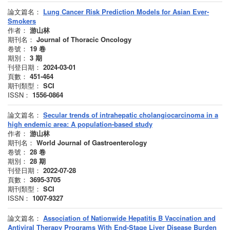
論文篇名：
Lung Cancer Risk Prediction Models for Asian Ever-
Smokers
作者：
游山林
期刊名：
Journal of Thoracic Oncology
卷號：
19
卷
期別：
3
期
刊登日期：
2024-03-01
頁數：
451-464
期刊類型：
SCI
ISSN：
1556-0864
論文篇名：
Secular trends of intrahepatic cholangiocarcinoma in a
high endemic area: A population-based study
作者：
游山林
期刊名：
World Journal of Gastroenterology
卷號：
28
卷
期別：
28
期
刊登日期：
2022-07-28
頁數：
3695-3705
期刊類型：
SCI
ISSN：
1007-9327
論文篇名：
Association of Nationwide Hepatitis B Vaccination and
Antiviral Therapy Programs With End-Stage Liver Disease Burden