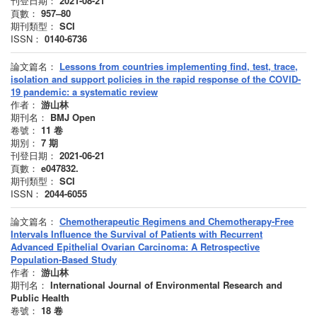
刊登日期：
2021-08-21
頁數：
957–80
期刊類型：
SCI
ISSN：
0140-6736
論文篇名：
Lessons from countries implementing find, test, trace,
isolation and support policies in the rapid response of the COVID-
19 pandemic: a systematic review
作者：
游山林
期刊名：
BMJ Open
卷號：
11
卷
期別：
7
期
刊登日期：
2021-06-21
頁數：
e047832.
期刊類型：
SCI
ISSN：
2044-6055
論文篇名：
Chemotherapeutic Regimens and Chemotherapy-Free
Intervals Influence the Survival of Patients with Recurrent
Advanced Epithelial Ovarian Carcinoma: A Retrospective
Population-Based Study
作者：
游山林
期刊名：
International Journal of Environmental Research and
Public Health
卷號：
18
卷