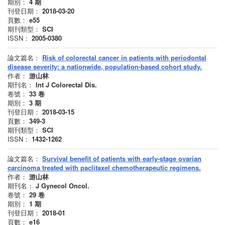
期別：
4
期
刊登日期：
2018-03-20
頁數：
e55
期刊類型：
SCI
ISSN：
2005-0380
論文篇名：
Risk of colorectal cancer in patients with periodontal
disease severity: a nationwide, population-based cohort study.
作者：
游山林
期刊名：
Int J Colorectal Dis.
卷號：
33
卷
期別：
3
期
刊登日期：
2018-03-15
頁數：
349-3
期刊類型：
SCI
ISSN：
1432-1262
論文篇名：
Survival benefit of patients with early-stage ovarian
carcinoma treated with paclitaxel chemotherapeutic regimens.
作者：
游山林
期刊名：
J Gynecol Oncol.
卷號：
29
卷
期別：
1
期
刊登日期：
2018-01
頁數：
e16