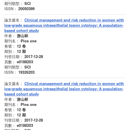
期刊類型：
SCI
ISSN：
20050399
論文篇名：
Clinical management and risk reduction in women with
low-grade squamous intraepithelial lesion cytology: A population-
based cohort study
作者：
游山林
期刊名：
Plos one
卷號：
12
卷
期別：
12
期
刊登日期：
2017-12-28
頁數：
e0188203
期刊類型：
SCI
ISSN：
19326203
論文篇名：
Clinical management and risk reduction in women with
low-grade squamous intraepithelial lesion cytology: A population-
based cohort study
作者：
游山林
期刊名：
Plos one
卷號：
12
卷
期別：
12
期
刊登日期：
2017-12-28
頁數：
e0188203