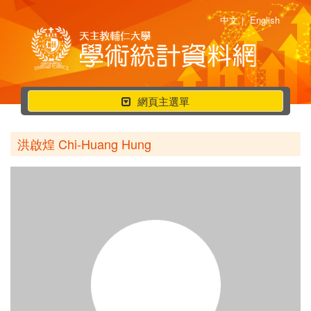
中文
|
English
行
網頁主選單
動
選
洪啟煌 Chi-Huang Hung
單