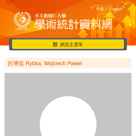
中文
|
English
行
網頁主選單
動
選
呂博侃 Rybka, Wojciech Pawel
單