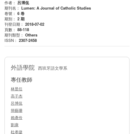
作者：
呂博侃
期刊名：
Lumen: A Journal of Catholic Studies
卷號：
6
卷
期別：
2
期
刊登日期：
2018-07-02
頁數：
88-118
期刊類型：
Others
ISSN：
2307-2458
外語學院
西班牙語文學系
專任教師
林昱任
高子杰
呂博侃
簡藝珊
賴彥伶
劉康
杜孝捷