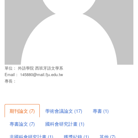
單位：
外語學院
西班牙語文學系
Email：
145880@mail.fju.edu.tw
專長：
期刊論文
(
7
)
學術會議論文
(
17
)
專書
(
1
)
專書論文
(
7
)
國科會研究計畫
(
1
)
非國科會研究計畫
(
1
)
獲獎紀錄
(
1
)
其他
(
7
)