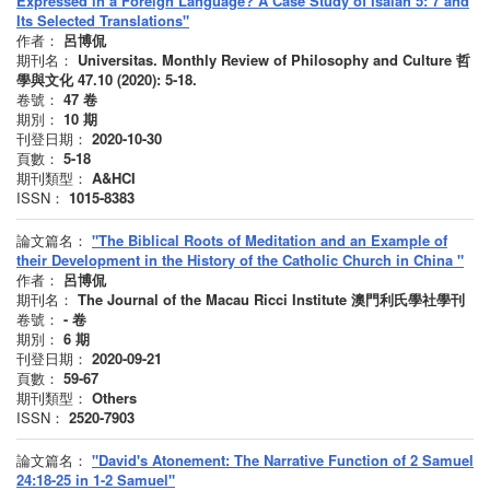
Expressed in a Foreign Language? A Case Study of Isaiah 5: 7 and
Its Selected Translations"
作者：
呂博侃
期刊名：
Universitas. Monthly Review of Philosophy and Culture 哲
學與文化 47.10 (2020): 5-18.
卷號：
47
卷
期別：
10
期
刊登日期：
2020-10-30
頁數：
5-18
期刊類型：
A&HCI
ISSN：
1015-8383
論文篇名：
"The Biblical Roots of Meditation and an Example of
their Development in the History of the Catholic Church in China "
作者：
呂博侃
期刊名：
The Journal of the Macau Ricci Institute 澳門利氏學社學刊
卷號：
-
卷
期別：
6
期
刊登日期：
2020-09-21
頁數：
59-67
期刊類型：
Others
ISSN：
2520-7903
論文篇名：
"David's Atonement: The Narrative Function of 2 Samuel
24:18-25 in 1-2 Samuel"