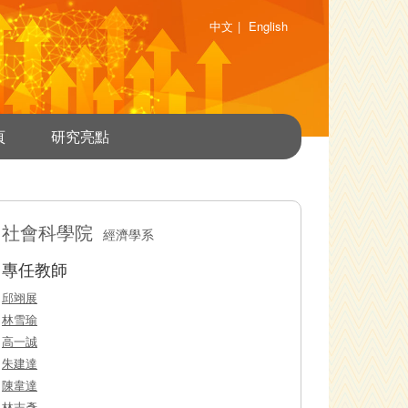
中文
|
English
頁
研究亮點
社會科學院
經濟學系
專任教師
邱翊展
林雪瑜
高一誠
朱建達
陳韋達
林志彥