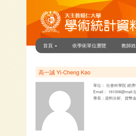
首頁
依學術單位瀏覽
教師姓
高一誠 Yi-Cheng Kao
單位：
社會科學院
經濟
Email：
161006@mail.fj
專長：資料分析、貨幣