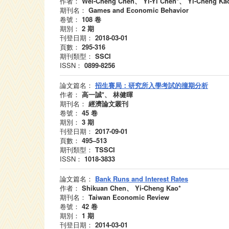
作者：
Wei-Cheng Chen、 Yi-Yi Chen*、 Yi-Cheng Ka
期刊名：
Games and Economic Behavior
卷號：
108
卷
期別：
2
期
刊登日期：
2018-03-01
頁數：
295-316
期刊類型：
SSCI
ISSN：
0899-8256
論文篇名：
招生賽局：研究所入學考試的撞期分析
作者：
高一誠*、 林健暉
期刊名：
經濟論文叢刊
卷號：
45
卷
期別：
3
期
刊登日期：
2017-09-01
頁數：
495–513
期刊類型：
TSSCI
ISSN：
1018-3833
論文篇名：
Bank Runs and Interest Rates
作者：
Shikuan Chen、 Yi-Cheng Kao*
期刊名：
Taiwan Economic Review
卷號：
42
卷
期別：
1
期
刊登日期：
2014-03-01