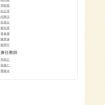
李映萱
彭正浩
邱惠玉
吳震台
廖先昱
黃俊傑
陳秀淋
魯慧中
兼任教師
李阿乙
張俊仁
曹維光