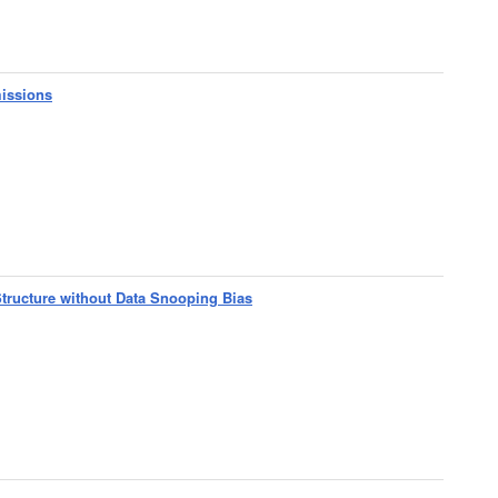
issions
Structure without Data Snooping Bias