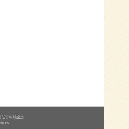
聘任資料所設定
edu.tw