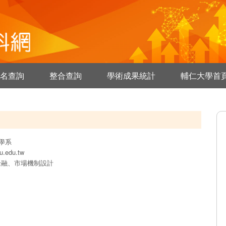
名查詢
整合查詢
學術成果統計
輔仁大學首
學系
u.edu.tw
金融、市場機制設計