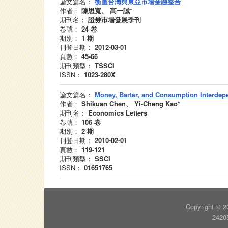
論文篇名：
衡量台灣與東亞市場金融整合
作者：
陳思寬、 高一誠*
期刊名：
證券市場發展季刊
卷號：
24
卷
期別：
1
期
刊登日期：
2012-03-01
頁數：
45-66
期刊類型：
TSSCI
ISSN：
1023-280X
論文篇名：
Money, Barter, and Consumption Interde
作者：
Shikuan Chen、 Yi-Cheng Kao*
期刊名：
Economics Letters
卷號：
106
卷
期別：
2
期
刊登日期：
2010-02-01
頁數：
119-121
期刊類型：
SSCI
ISSN：
01651765
Copyright 
242