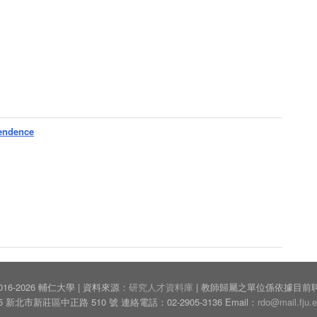
pendence
© 2016-2026 輔仁大學 | 資料來源：
研究人才資料庫
| 教師歸屬之單位係依據目前
05 新北市新莊區中正路 510 號 連絡電話：02-2905-3136 Email：
rdo@mail.fju.