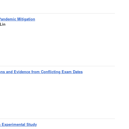
Pandemic Mitigation
Lin
ons and Evidence from Conflicting Exam Dates
n Experimental Study