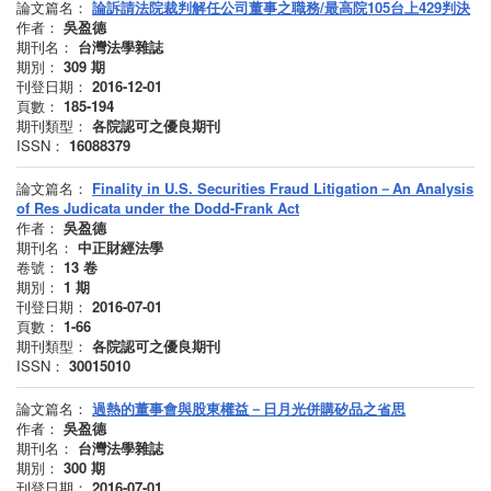
論文篇名：
論訴請法院裁判解任公司董事之職務/最高院105台上429判決
作者：
吳盈德
期刊名：
台灣法學雜誌
期別：
309
期
刊登日期：
2016-12-01
頁數：
185-194
期刊類型：
各院認可之優良期刊
ISSN：
16088379
論文篇名：
Finality in U.S. Securities Fraud Litigation－An Analysis
of Res Judicata under the Dodd-Frank Act
作者：
吳盈德
期刊名：
中正財經法學
卷號：
13
卷
期別：
1
期
刊登日期：
2016-07-01
頁數：
1-66
期刊類型：
各院認可之優良期刊
ISSN：
30015010
論文篇名：
過熱的董事會與股東權益－日月光併購矽品之省思
作者：
吳盈德
期刊名：
台灣法學雜誌
期別：
300
期
刊登日期：
2016-07-01