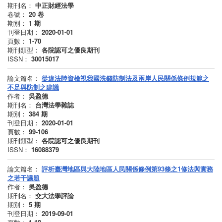
期刊名：
中正財經法學
卷號：
20
卷
期別：
1
期
刊登日期：
2020-01-01
頁數：
1-70
期刊類型：
各院認可之優良期刊
ISSN：
30015017
論文篇名：
從違法陸資檢視我國洗錢防制法及兩岸人民關係條例規範之
不足與防制之建議
作者：
吳盈德
期刊名：
台灣法學雜誌
期別：
384
期
刊登日期：
2020-01-01
頁數：
99-106
期刊類型：
各院認可之優良期刊
ISSN：
16088379
論文篇名：
評析臺灣地區與大陸地區人民關係條例第93條之1修法與實務
之若干議題
作者：
吳盈德
期刊名：
交大法學評論
期別：
5
期
刊登日期：
2019-09-01