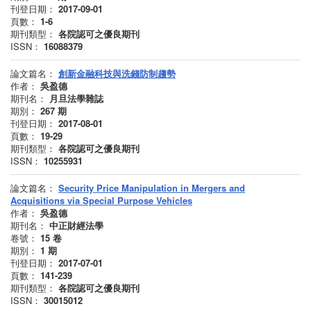
刊登日期：
2017-09-01
頁數：
1-6
期刊類型：
各院認可之優良期刊
ISSN：
16088379
論文篇名：
創新金融科技與洗錢防制趨勢
作者：
吳盈德
期刊名：
月旦法學雜誌
期別：
267
期
刊登日期：
2017-08-01
頁數：
19-29
期刊類型：
各院認可之優良期刊
ISSN：
10255931
論文篇名：
Security Price Manipulation in Mergers and
Acquisitions via Special Purpose Vehicles
作者：
吳盈德
期刊名：
中正財經法學
卷號：
15
卷
期別：
1
期
刊登日期：
2017-07-01
頁數：
141-239
期刊類型：
各院認可之優良期刊
ISSN：
30015012