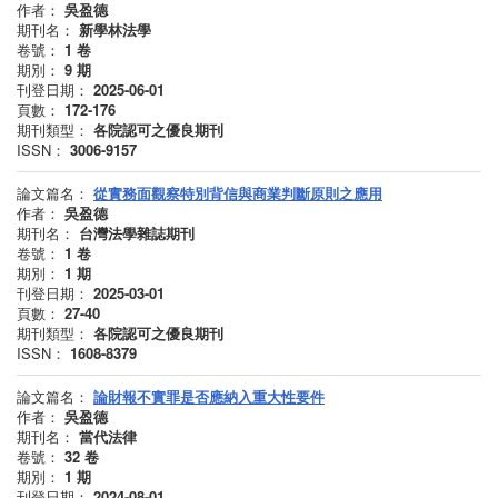
作者：
吳盈德
期刊名：
新學林法學
卷號：
1
卷
期別：
9
期
刊登日期：
2025-06-01
頁數：
172-176
期刊類型：
各院認可之優良期刊
ISSN：
3006-9157
論文篇名：
從實務面觀察特別背信與商業判斷原則之應用
作者：
吳盈德
期刊名：
台灣法學雜誌期刊
卷號：
1
卷
期別：
1
期
刊登日期：
2025-03-01
頁數：
27-40
期刊類型：
各院認可之優良期刊
ISSN：
1608-8379
論文篇名：
論財報不實罪是否應納入重大性要件
作者：
吳盈德
期刊名：
當代法律
卷號：
32
卷
期別：
1
期
刊登日期：
2024-08-01