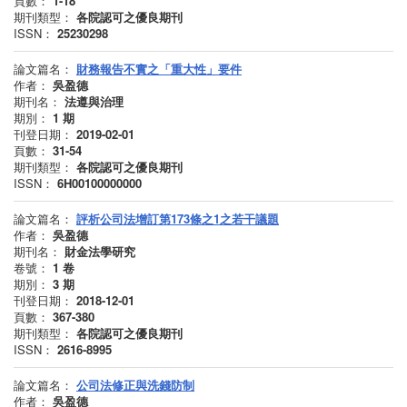
頁數：
1-18
期刊類型：
各院認可之優良期刊
ISSN：
25230298
論文篇名：
財務報告不實之「重大性」要件
作者：
吳盈德
期刊名：
法遵與治理
期別：
1
期
刊登日期：
2019-02-01
頁數：
31-54
期刊類型：
各院認可之優良期刊
ISSN：
6H00100000000
論文篇名：
評析公司法增訂第173條之1之若干議題
作者：
吳盈德
期刊名：
財金法學研究
卷號：
1
卷
期別：
3
期
刊登日期：
2018-12-01
頁數：
367-380
期刊類型：
各院認可之優良期刊
ISSN：
2616-8995
論文篇名：
公司法修正與洗錢防制
作者：
吳盈德