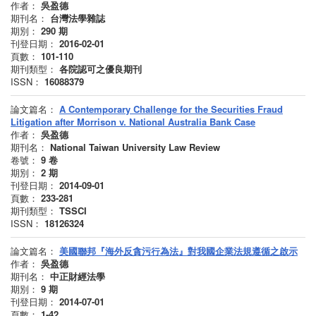
作者：
吳盈德
期刊名：
台灣法學雜誌
期別：
290
期
刊登日期：
2016-02-01
頁數：
101-110
期刊類型：
各院認可之優良期刊
ISSN：
16088379
論文篇名：
A Contemporary Challenge for the Securities Fraud
Litigation after Morrison v. National Australia Bank Case
作者：
吳盈德
期刊名：
National Taiwan University Law Review
卷號：
9
卷
期別：
2
期
刊登日期：
2014-09-01
頁數：
233-281
期刊類型：
TSSCI
ISSN：
18126324
論文篇名：
美國聯邦『海外反貪污行為法』對我國企業法規遵循之啟示
作者：
吳盈德
期刊名：
中正財經法學
期別：
9
期
刊登日期：
2014-07-01
頁數：
1-42