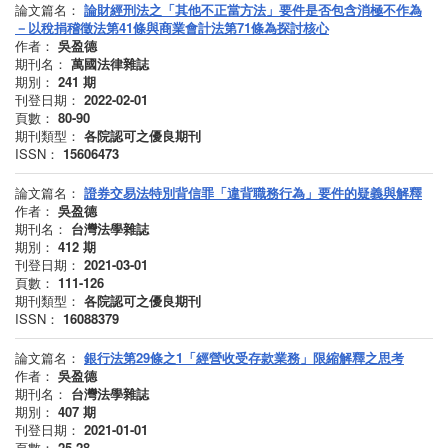
論文篇名：
論財經刑法之「其他不正當方法」要件是否包含消極不作為
－以稅捐稽徵法第41條與商業會計法第71條為探討核心
作者：
吳盈德
期刊名：
萬國法律雜誌
期別：
241
期
刊登日期：
2022-02-01
頁數：
80-90
期刊類型：
各院認可之優良期刊
ISSN：
15606473
論文篇名：
證券交易法特別背信罪「違背職務行為」要件的疑義與解釋
作者：
吳盈德
期刊名：
台灣法學雜誌
期別：
412
期
刊登日期：
2021-03-01
頁數：
111-126
期刊類型：
各院認可之優良期刊
ISSN：
16088379
論文篇名：
銀行法第29條之1「經營收受存款業務」限縮解釋之思考
作者：
吳盈德
期刊名：
台灣法學雜誌
期別：
407
期
刊登日期：
2021-01-01
頁數：
25-28