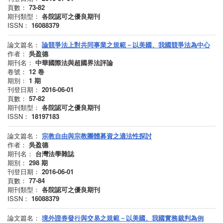
頁數：
73-82
期刊類型：
各院認可之優良期刊
ISSN：
16088379
論文篇名：
論競爭法上對共同事業之規範－以美國、我國競爭法為中心
作者：
吳盈德
期刊名：
中華國際法與超國界法評論
卷號：
12
卷
期別：
1
期
刊登日期：
2016-06-01
頁數：
57-82
期刊類型：
各院認可之優良期刊
ISSN：
18197183
論文篇名：
宗教自由與宗教團體募資之適法性探討
作者：
吳盈德
期刊名：
台灣法學雜誌
期別：
298
期
刊登日期：
2016-06-01
頁數：
77-84
期刊類型：
各院認可之優良期刊
ISSN：
16088379
論文篇名：
境外證券發行與交易之規範－以美國、我國實務裁判為例