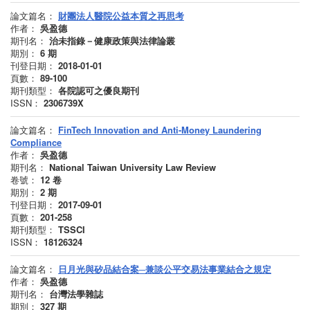
論文篇名：
財團法人醫院公益本質之再思考
作者：
吳盈德
期刊名：
治未指錄－健康政策與法律論叢
期別：
6
期
刊登日期：
2018-01-01
頁數：
89-100
期刊類型：
各院認可之優良期刊
ISSN：
2306739X
論文篇名：
FinTech Innovation and Anti-Money Laundering
Compliance
作者：
吳盈德
期刊名：
National Taiwan University Law Review
卷號：
12
卷
期別：
2
期
刊登日期：
2017-09-01
頁數：
201-258
期刊類型：
TSSCI
ISSN：
18126324
論文篇名：
日月光與矽品結合案─兼談公平交易法事業結合之規定
作者：
吳盈德
期刊名：
台灣法學雜誌
期別：
327
期