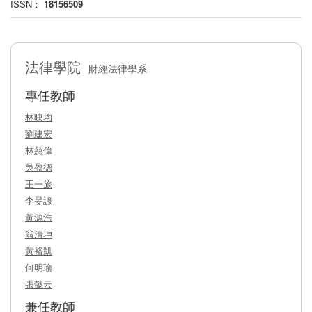
ISSN：
18156509
法律學院
財經法律學系
專任教師
林映均
劉建宏
林慈偉
吳盈德
王一旅
李旻諺
黃源浩
翁清坤
黃裕凱
何明瑜
張懿云
兼任教師