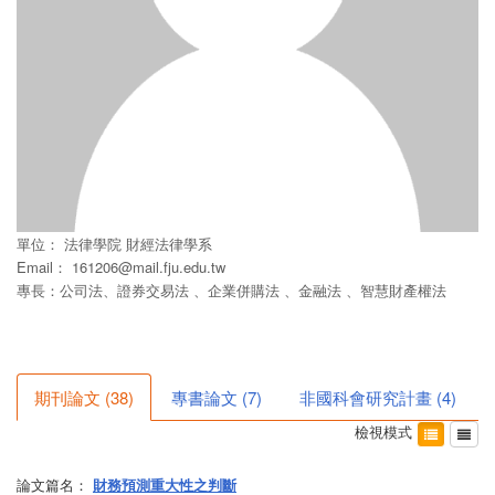
單位：
法律學院
財經法律學系
Email：
161206@mail.fju.edu.tw
專長：公司法、證券交易法 、企業併購法 、金融法 、智慧財產權法
期刊論文
(
38
)
專書論文
(
7
)
非國科會研究計畫
(
4
)
檢視模式
論文篇名：
財務預測重大性之判斷