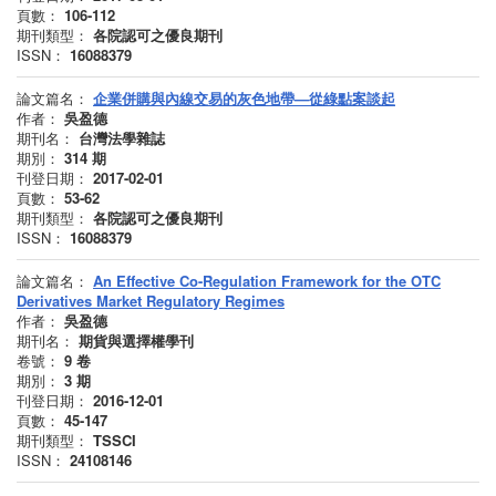
頁數：
106-112
期刊類型：
各院認可之優良期刊
ISSN：
16088379
論文篇名：
企業併購與內線交易的灰色地帶—從綠點案談起
作者：
吳盈德
期刊名：
台灣法學雜誌
期別：
314
期
刊登日期：
2017-02-01
頁數：
53-62
期刊類型：
各院認可之優良期刊
ISSN：
16088379
論文篇名：
An Effective Co-Regulation Framework for the OTC
Derivatives Market Regulatory Regimes
作者：
吳盈德
期刊名：
期貨與選擇權學刊
卷號：
9
卷
期別：
3
期
刊登日期：
2016-12-01
頁數：
45-147
期刊類型：
TSSCI
ISSN：
24108146