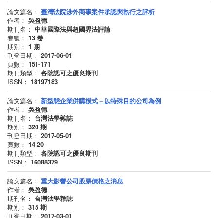
論文篇名：
臺灣法院涉外商事案件承認與執行之評析
作者：
吳盈德
期刊名：
中華國際法與超國界法評論
卷號：
13
卷
期別：
1
期
刊登日期：
2017-06-01
頁數：
151-171
期刊類型：
各院認可之優良期刊
ISSN：
18197183
論文篇名：
新型態企業併購模式－以特殊目的公司為例
作者：
吳盈德
期刊名：
台灣法學雜誌
期別：
320
期
刊登日期：
2017-05-01
頁數：
14-20
期刊類型：
各院認可之優良期刊
ISSN：
16088379
論文篇名：
重大影響公司股票價格之消息
作者：
吳盈德
期刊名：
台灣法學雜誌
期別：
315
期
刊登日期：
2017-03-01