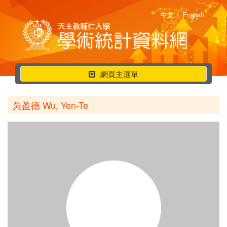
中文
|
English
行
網頁主選單
動
選
吳盈德 Wu, Yen-Te
單