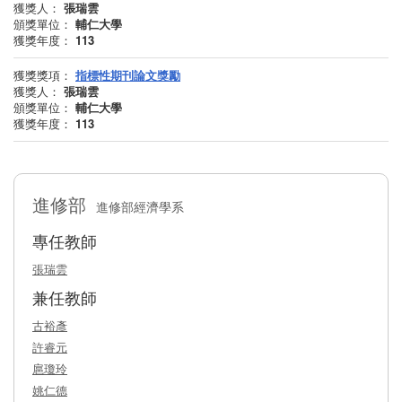
獲獎人：
張瑞雲
頒獎單位：
輔仁大學
獲獎年度 ：
113
獲獎獎項：
指標性期刊論文獎勵
獲獎人：
張瑞雲
頒獎單位：
輔仁大學
獲獎年度 ：
113
進修部
進修部經濟學系
專任教師
張瑞雲
兼任教師
古裕彥
許睿元
扈瓊玲
姚仁德