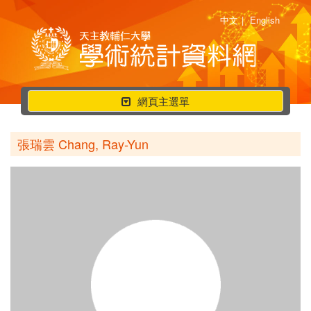
中文
|
English
行
網頁主選單
動
選
張瑞雲 Chang, Ray-Yun
單