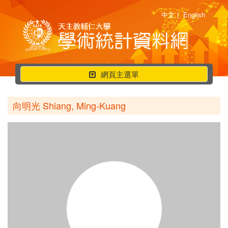
中文
|
English
行
網頁主選單
動
選
向明光 Shiang, Ming-Kuang
單