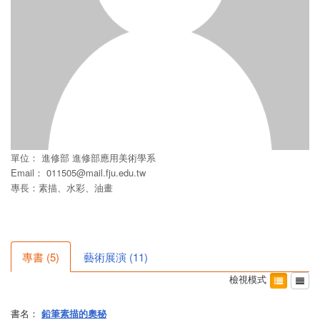
單位：
進修部
進修部應用美術學系
Email：
011505@mail.fju.edu.tw
專長：素描、水彩、油畫
專書
(
5
)
藝術展演
(
11
)
檢視模式
書名：
鉛筆素描的奧秘