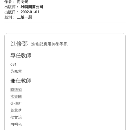
作者：
向明光
出版商：
雄獅圖書公司
出版日：
2002-01-01
版別：
二版一刷
進修部
進修部應用美術學系
專任教師
c81
吳佩縈
兼任教師
陳嬿如
洪寶國
金傳珩
賀蕙芝
侯文治
向明光