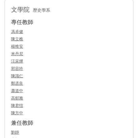
文學院
歷史學系
專任教師
馮卓健
陳立樵
楊惟安
米丹尼
汪采燁
郭容吟
陳識仁
鄭丞良
蕭道中
高郁雅
陳君愷
陳方中
兼任教師
劉靜