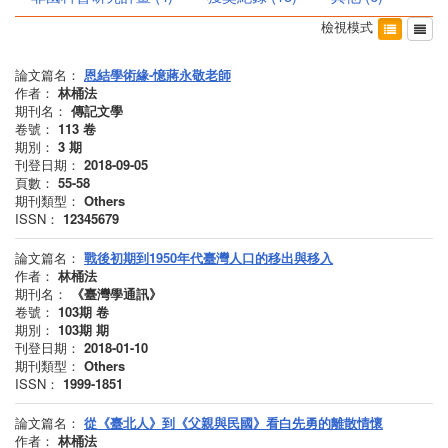
檢視模式
論文篇名：
恩結學術緣-憶蔣永敬老師
作者：
林桶法
期刊名：
傳記文學
卷號：
113
卷
期別：
3
期
刊登日期：
2018-09-05
頁數：
55-58
期刊類型：
Others
ISSN：
12345679
論文篇名：
戰後初期到1950年代臺灣人口的移出與移入
作者：
林桶法
期刊名：
《臺灣學通訊》
卷號：
103期
卷
期別：
103期
期
刊登日期：
2018-01-10
期刊類型：
Others
ISSN：
1999-1851
論文篇名：
從《臺北人》到《父親與民國》看白先勇的離散情懷
作者：
林桶法