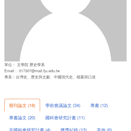
單位：
文學院
歷史學系
Email：
017307@mail.fju.edu.tw
專長：台灣史、歷史與文獻、中國現代史、檔案與口述
期刊論文
(
18
)
學術會議論文
(
34
)
專書
(
12
)
專書論文
(
20
)
國科會研究計畫
(
11
)
非國科會研究計畫
(
4
)
獲獎紀錄
(
13
)
其他
(
6
)