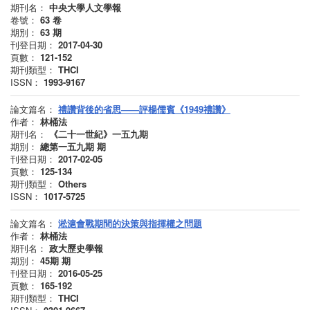
期刊名：
中央大學人文學報
卷號：
63
卷
期別：
63
期
刊登日期：
2017-04-30
頁數：
121-152
期刊類型：
THCI
ISSN：
1993-9167
論文篇名：
禮讚背後的省思——評楊儒賓《1949禮讚》
作者：
林桶法
期刊名：
《二十一世紀》一五九期
期別：
總第一五九期
期
刊登日期：
2017-02-05
頁數：
125-134
期刊類型：
Others
ISSN：
1017-5725
論文篇名：
淞滬會戰期間的決策與指揮權之問題
作者：
林桶法
期刊名：
政大歷史學報
期別：
45期
期
刊登日期：
2016-05-25
頁數：
165-192
期刊類型：
THCI