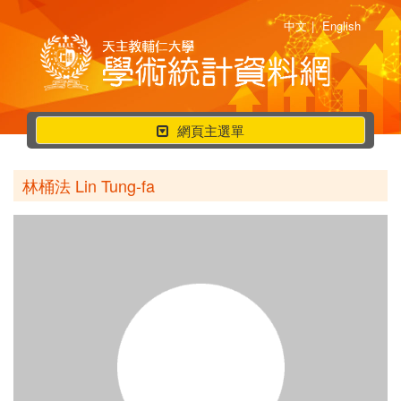
中文
|
English
行
網頁主選單
動
選
林桶法 Lin Tung-fa
單