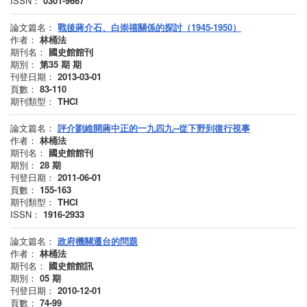
ISSN：
0301-9667
論文篇名：
戰後蔣介石、白崇禧關係的探討（1945-1950）
作者：
林桶法
期刊名：
國史館館刊
期別：
第35 期
期
刊登日期：
2013-03-01
頁數：
83-110
期刊類型：
THCI
論文篇名：
評介劉維開蔣中正的一九四九--從下野到復行視事
作者：
林桶法
期刊名：
國史館館刊
期別：
28
期
刊登日期：
2011-06-01
頁數：
155-163
期刊類型：
THCI
ISSN：
1916-2933
論文篇名：
政府機關遷台的問題
作者：
林桶法
期刊名：
國史館館訊
期別：
05
期
刊登日期：
2010-12-01
頁數：
74-99