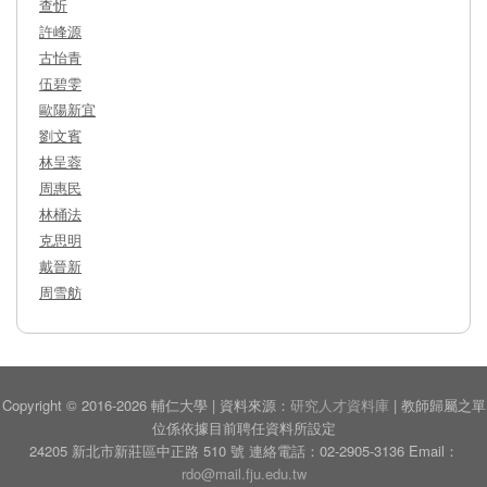
查忻
許峰源
古怡青
伍碧雯
歐陽新宜
劉文賓
林呈蓉
周惠民
林桶法
克思明
戴晉新
周雪舫
Copyright © 2016-2026 輔仁大學 | 資料來源：
研究人才資料庫
| 教師歸屬之單
位係依據目前聘任資料所設定
24205 新北市新莊區中正路 510 號 連絡電話：02-2905-3136 Email：
rdo@mail.fju.edu.tw