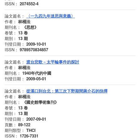
ISSN：
2074552-4
論文篇名：
〈一九四九年迷思與意義〉
作者：
林桶法
期刊名：
《思想》
卷號：
13
卷
期別：
13
期
刊登日期：
2009-10-01
ISSN：
9789570834857
論文篇名：
渡台悲歌－太平輪事件的探討
作者：
林桶法
期刊名：
1940年代的中國
刊登日期：
2009-05-01
論文篇名：
從溪口到台北：第三次下野期間蔣介石的抉擇
作者：
林桶法
期刊名：
《國史館學術集刊》
卷號：
13
卷
期別：
13
期
刊登日期：
2007-09-01
頁數：
89-122
期刊類型：
THCI
ISSN：
1726-7331