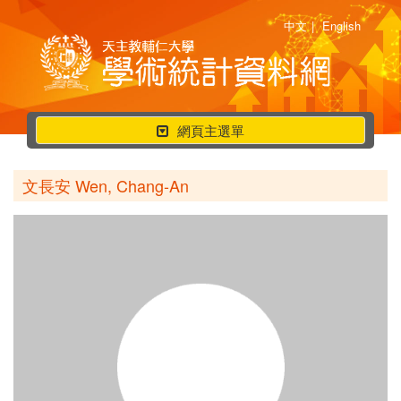
中文
|
English
行
網頁主選單
動
選
文長安 Wen, Chang-An
單