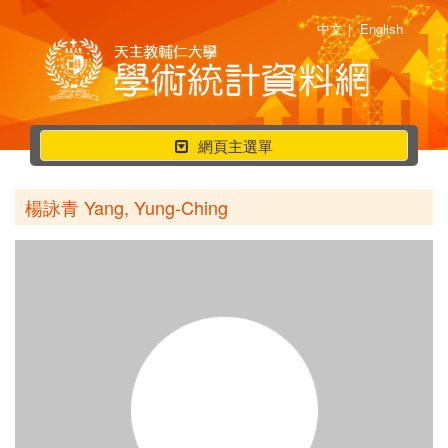
中文
|
English
行
網頁主選單
動
選
楊詠青 Yang, Yung-Ching
單