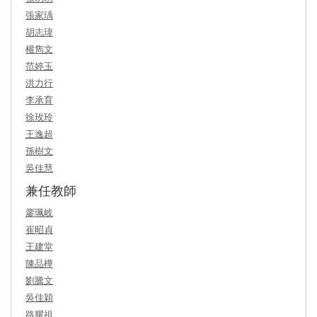
張家瑀
胡志瑋
權雋文
范婷玉
洪力行
李承育
徐玫玲
王逸超
孫樹文
吳佳慧
兼任教師
廖珮岐
崔昭貞
王建堂
陳品樺
劉騰文
吳佳穎
路耀祖