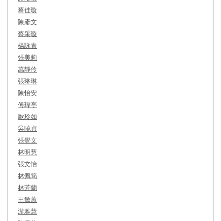
蔡佳璇
陳彥文
蔡采璇
楊詠青
張美莉
萬靜伶
張琳琳
陳怡安
傅瑋亭
歐玲如
吳曉貞
張覺文
林明慧
張文怡
林佩筠
林芳蘭
王敏蕙
游雅慧