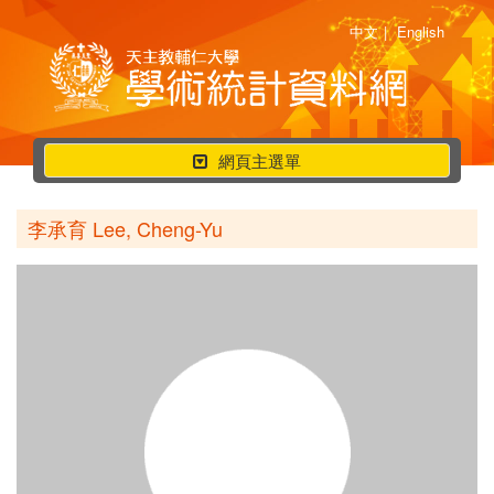
中文
|
English
行
網頁主選單
動
選
李承育 Lee, Cheng-Yu
單