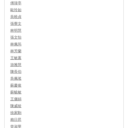
傅瑋亭
歐玲如
吳曉貞
張覺文
林明慧
張文怡
林佩筠
林芳蘭
王敏蕙
游雅慧
陳長伯
吳佩瑤
蘇慶俊
蘇毓敏
王儷娟
陳威稜
徐家駒
賴日昇
曾淑華