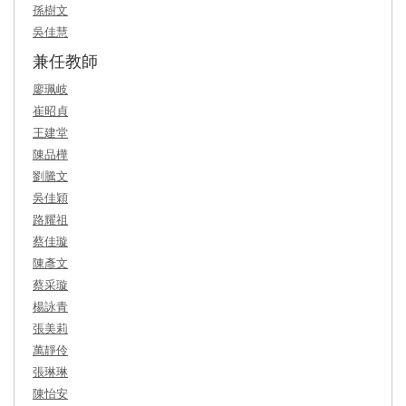
孫樹文
吳佳慧
兼任教師
廖珮岐
崔昭貞
王建堂
陳品樺
劉騰文
吳佳穎
路耀祖
蔡佳璇
陳彥文
蔡采璇
楊詠青
張美莉
萬靜伶
張琳琳
陳怡安