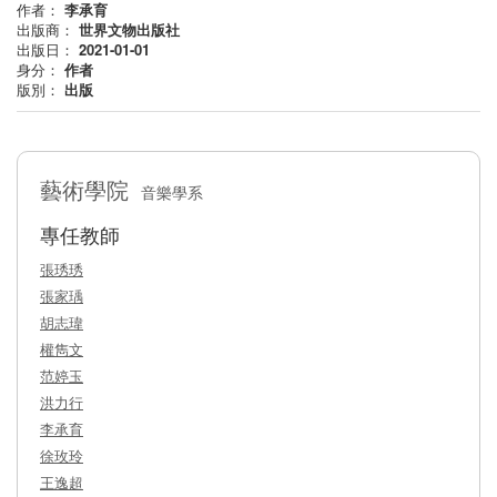
作者：
李承育
出版商：
世界文物出版社
出版日：
2021-01-01
身分：
作者
版別：
出版
藝術學院
音樂學系
專任教師
張琇琇
張家瑀
胡志瑋
權雋文
范婷玉
洪力行
李承育
徐玫玲
王逸超