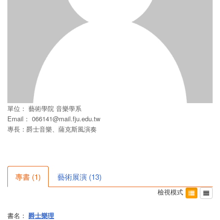
單位：
藝術學院
音樂學系
Email：
066141@mail.fju.edu.tw
專長：爵士音樂、薩克斯風演奏
專書
(
1
)
藝術展演
(
13
)
檢視模式
書名：
爵士樂理