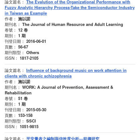
論文篇名：
The Evalution of the Organizational Performance with
Fuzzy Analytic Hierarchy Process-Take the Semiconductor Industry
in Taiwan as Example
作者：
施以諾
期刊名：
The Journal of Human Resource and Adult Learning
卷號：
12
卷
期別：
1
期
刊登日期：
2016-06-01
頁數：
56-67
期刊類型：
Others
ISSN：
1817-2105
論文篇名：
Influence of background music on work attention in
clients with chronic schizophrenia
作者：
施以諾
期刊名：
WORK: A Journal of Prevention, Assessment &
Rehabilitation
卷號：
51
卷
期別：
1
期
刊登日期：
2015-05-30
頁數：
153-158
期刊類型：
SSCI
ISSN：
1051-9815
論文篇名：
平安量表之編制與信效度分析—前趨研究