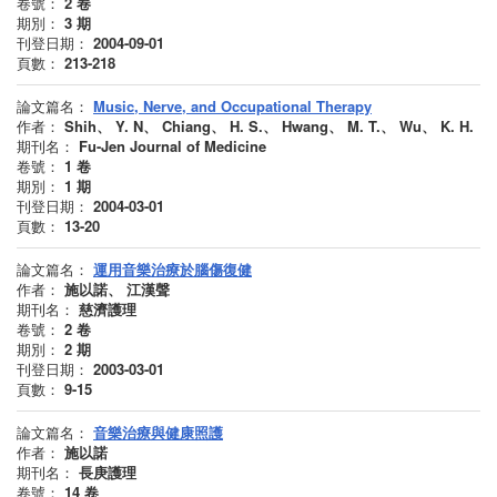
卷號：
2
卷
期別：
3
期
刊登日期：
2004-09-01
頁數：
213-218
論文篇名：
Music, Nerve, and Occupational Therapy
作者：
Shih、 Y. N、 Chiang、 H. S.、 Hwang、 M. T.、 Wu、 K. H.
期刊名：
Fu-Jen Journal of Medicine
卷號：
1
卷
期別：
1
期
刊登日期：
2004-03-01
頁數：
13-20
論文篇名：
運用音樂治療於腦傷復健
作者：
施以諾、 江漢聲
期刊名：
慈濟護理
卷號：
2
卷
期別：
2
期
刊登日期：
2003-03-01
頁數：
9-15
論文篇名：
音樂治療與健康照護
作者：
施以諾
期刊名：
長庚護理
卷號：
14
卷