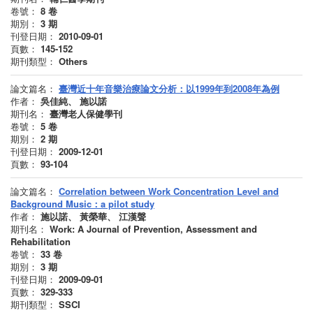
卷號：
8
卷
期別：
3
期
刊登日期：
2010-09-01
頁數：
145-152
期刊類型：
Others
論文篇名：
臺灣近十年音樂治療論文分析：以1999年到2008年為例
作者：
吳佳純、 施以諾
期刊名：
臺灣老人保健學刊
卷號：
5
卷
期別：
2
期
刊登日期：
2009-12-01
頁數：
93-104
論文篇名：
Correlation between Work Concentration Level and
Background Music：a pilot study
作者：
施以諾、 黃榮華、 江漢聲
期刊名：
Work: A Journal of Prevention, Assessment and
Rehabilitation
卷號：
33
卷
期別：
3
期
刊登日期：
2009-09-01
頁數：
329-333
期刊類型：
SSCI