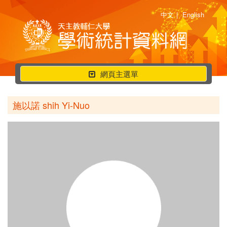
中文
|
English
行
網頁主選單
動
選
施以諾 shih Yi-Nuo
單