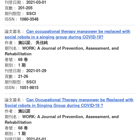
刊登日期：
2021-03-01
頁數：
201-205
期刊類型：
SSCI
ISSN：
1080-3548
論文篇名：
Can occupational therapy manpower be replaced with
social robots in a singing group during COVID-19?
作者：
施以諾、 吳佳純
期刊名：
WORK: A Journal of Prevention, Assessment, and
Rehabilitation
卷號：
68
卷
期別：
1
期
刊登日期：
2021-01-29
頁數：
21-26
期刊類型：
SSCI
ISSN：
1051-9815
論文篇名：
Can Occupational Therapy manpower be Replaced with
Social robots in Singing Group during COVID-19 ?
作者：
施以諾
期刊名：
WORK: A Journal of Prevention, Assessment, and
Rehabilitation
卷號：
68
卷
期別：
1
期
刊登日期：
2021-01-01