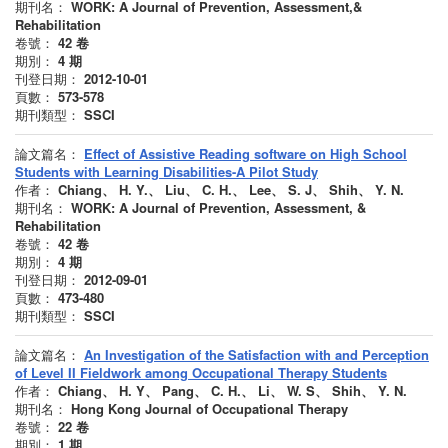
期刊名：
WORK: A Journal of Prevention, Assessment,&
Rehabilitation
卷號：
42
卷
期別：
4
期
刊登日期：
2012-10-01
頁數：
573-578
期刊類型：
SSCI
論文篇名：
Effect of Assistive Reading software on High School
Students with Learning Disabilities-A Pilot Study
作者：
Chiang、 H. Y.、 Liu、 C. H.、 Lee、 S. J、 Shih、 Y. N.
期刊名：
WORK: A Journal of Prevention, Assessment, &
Rehabilitation
卷號：
42
卷
期別：
4
期
刊登日期：
2012-09-01
頁數：
473-480
期刊類型：
SSCI
論文篇名：
An Investigation of the Satisfaction with and Perception
of Level II Fieldwork among Occupational Therapy Students
作者：
Chiang、 H. Y、 Pang、 C. H.、 Li、 W. S、 Shih、 Y. N.
期刊名：
Hong Kong Journal of Occupational Therapy
卷號：
22
卷
期別：
1
期