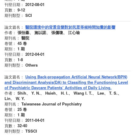
刊登日期：
2012-08-01
頁數：
9-12
期刊類型：
SCI
論文篇名：
醫院環境中的背景音樂對於民眾等候時間知覺的影響
作者：
張怡蓁、 施以諾、 張儷瓊、 江心瑜
期刊名：
醫院
卷號：
45
卷
期別：
1
期
刊登日期：
2012-04-01
頁數：
1-8
期刊類型：
Others
論文篇名：
Using Back-propagation Artificial Neural Network(BPN)
and Discriminant Analysis(DA) to Classifing the Functioning Level
of Psychiatric Daycare Patients’ Activities of Daily Living.
作者：
Shih、 Y. N.、 Hsieh、 H. I.、 Wang I. T.、 Lee、 T. S.、
Lin、 W. Y.
期刊名：
Taiwanese Journal of Psychiatry
卷號：
25
卷
期別：
1
期
刊登日期：
2011-04-01
頁數：
32-40
期刊類型：
TSSCI