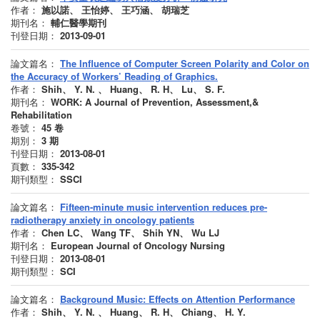
作者：
施以諾、 王怡婷、 王巧涵、 胡瑞芝
期刊名：
輔仁醫學期刊
刊登日期：
2013-09-01
論文篇名：
The Influence of Computer Screen Polarity and Color on
the Accuracy of Workers’ Reading of Graphics.
作者：
Shih、 Y. N. 、 Huang、 R. H、 Lu、 S. F.
期刊名：
WORK: A Journal of Prevention, Assessment,&
Rehabilitation
卷號：
45
卷
期別：
3
期
刊登日期：
2013-08-01
頁數：
335-342
期刊類型：
SSCI
論文篇名：
Fifteen-minute music intervention reduces pre-
radiotherapy anxiety in oncology patients
作者：
Chen LC、 Wang TF、 Shih YN、 Wu LJ
期刊名：
European Journal of Oncology Nursing
刊登日期：
2013-08-01
期刊類型：
SCI
論文篇名：
Background Music: Effects on Attention Performance
作者：
Shih、 Y. N. 、 Huang、 R. H、 Chiang、 H. Y.