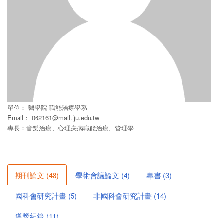
單位：
醫學院
職能治療學系
Email：
062161@mail.fju.edu.tw
專長：音樂治療、心理疾病職能治療、管理學
期刊論文
(
48
)
學術會議論文
(
4
)
專書
(
3
)
國科會研究計畫
(
5
)
非國科會研究計畫
(
14
)
獲獎紀錄
(
11
)