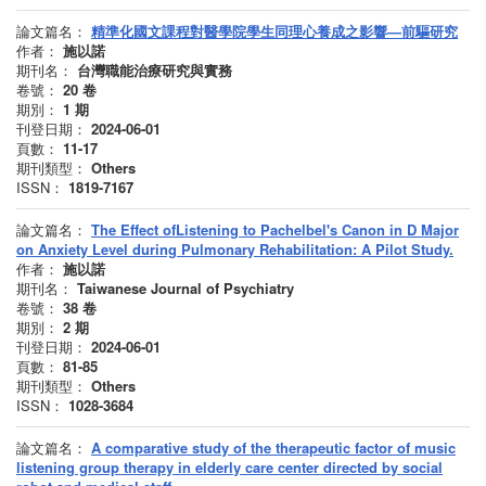
論文篇名：
精準化國文課程對醫學院學生同理心養成之影響—前驅研究
作者：
施以諾
期刊名：
台灣職能治療研究與實務
卷號：
20
卷
期別：
1
期
刊登日期：
2024-06-01
頁數：
11-17
期刊類型：
Others
ISSN：
1819-7167
論文篇名：
The Effect ofListening to Pachelbel's Canon in D Major
on Anxiety Level during Pulmonary Rehabilitation: A Pilot Study.
作者：
施以諾
期刊名：
Taiwanese Journal of Psychiatry
卷號：
38
卷
期別：
2
期
刊登日期：
2024-06-01
頁數：
81-85
期刊類型：
Others
ISSN：
1028-3684
論文篇名：
A comparative study of the therapeutic factor of music
listening group therapy in elderly care center directed by social