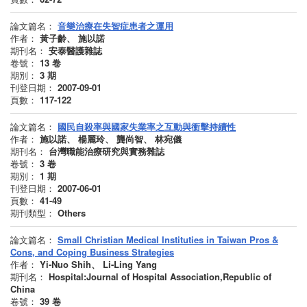
論文篇名：
音樂治療在失智症患者之運用
作者：
黃子齡、 施以諾
期刊名：
安泰醫護雜誌
卷號：
13
卷
期別：
3
期
刊登日期：
2007-09-01
頁數：
117-122
論文篇名：
國民自殺率與國家失業率之互動與衝擊持續性
作者：
施以諾、 楊麗玲、 龔尚智、 林宛儀
期刊名：
台灣職能治療研究與實務雜誌
卷號：
3
卷
期別：
1
期
刊登日期：
2007-06-01
頁數：
41-49
期刊類型：
Others
論文篇名：
Small Christian Medical Instituties in Taiwan Pros &
Cons, and Coping Business Strategies
作者：
Yi-Nuo Shih、 Li-Ling Yang
期刊名：
Hospital:Journal of Hospital Association,Republic of
China
卷號：
39
卷