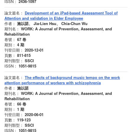
ISSN：
2436-1097
論文篇名：
Development of an iPad-based Assessment Tool of
Attention and validation in Elder Employee
作者：
施以諾、 Jia-Lien Hsu、 Chia-Chun Wu
期刊名：
WORK: A Journal of Prevention, Assessment, and
Rehabilitation
卷號：
67
卷
期別：
4
期
刊登日期：
2020-12-01
頁數：
811-815
期刊類型：
SSCI
ISSN：
1051-9815
論文篇名：
The effects of background music tempo on the work
attention performance of workers with schizophrenia
作者：
施以諾
期刊名：
WORK: A Journal of Prevention, Assessment, and
Rehabilitation
卷號：
66
卷
期別：
1
期
刊登日期：
2020-06-01
頁數：
119-123
期刊類型：
SSCI
ISSN：
1051-9815