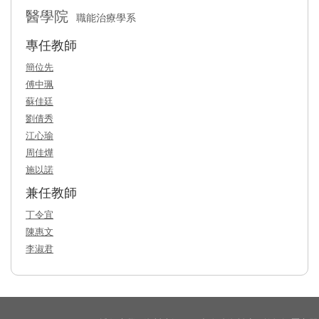
醫學院
職能治療學系
專任教師
簡位先
傅中珮
蘇佳廷
劉倩秀
江心瑜
周佳燁
施以諾
兼任教師
丁令宜
陳惠文
李淑君