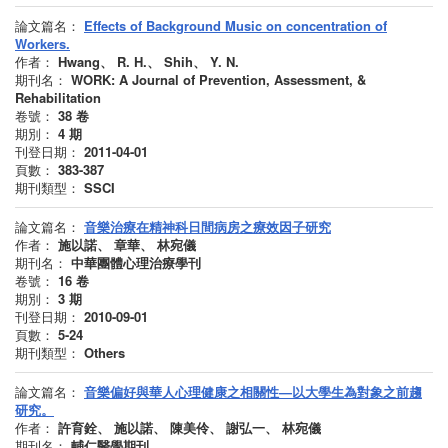
論文篇名：
Effects of Background Music on concentration of
Workers.
作者：
Hwang、 R. H.、 Shih、 Y. N.
期刊名：
WORK: A Journal of Prevention, Assessment, &
Rehabilitation
卷號：
38
卷
期別：
4
期
刊登日期：
2011-04-01
頁數：
383-387
期刊類型：
SSCI
論文篇名：
音樂治療在精神科日間病房之療效因子研究
作者：
施以諾、 章華、 林宛儀
期刊名：
中華團體心理治療學刊
卷號：
16
卷
期別：
3
期
刊登日期：
2010-09-01
頁數：
5-24
期刊類型：
Others
論文篇名：
音樂偏好與華人心理健康之相關性—以大學生為對象之前趨
研究。
作者：
許育銓、 施以諾、 陳美伶、 謝弘一、 林宛儀
期刊名：
輔仁醫學期刊