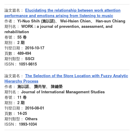
論文篇名：
Elucidating the relationship between work attention
performance and emotions arising from listening to music
作者：
Yi-Nuo Shih (施以諾)、 Wei-Hsien Chien、 Han-sun Chiang
期刊名：
WORK : a journal of prevention, assessment, and
rehabilitation
卷號：
55
卷
期別：
2
期
刊登日期：
2016-10-17
頁數：
489-494
期刊類型：
SSCI
ISSN：
1051-9815
論文篇名：
The Selection of the Store Location with Fuzzy Analytic
Hierarchy Process
作者：
施以諾、 龔尚智、 陳鏞榮
期刊名：
Journal of International Management Studies
卷號：
11
卷
期別：
2
期
刊登日期：
2016-08-01
頁數：
14-25
期刊類型：
Others
ISSN：
1993-1034