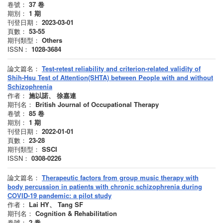
卷號：
37
卷
期別：
1
期
刊登日期：
2023-03-01
頁數：
53-55
期刊類型：
Others
ISSN：
1028-3684
論文篇名：
Test-retest reliability and criterion-related validity of
Shih-Hsu Test of Attention(SHTA) between People with and without
Schizophrenia
作者：
施以諾、 徐嘉連
期刊名：
British Journal of Occupational Therapy
卷號：
85
卷
期別：
1
期
刊登日期：
2022-01-01
頁數：
23-28
期刊類型：
SSCI
ISSN：
0308-0226
論文篇名：
Therapeutic factors from group music therapy with
body percussion in patients with chronic schizophrenia during
COVID-19 pandemic: a pilot study
作者：
Lai HY、 Tang SF
期刊名：
Cognition & Rehabilitation
卷號：
2
卷