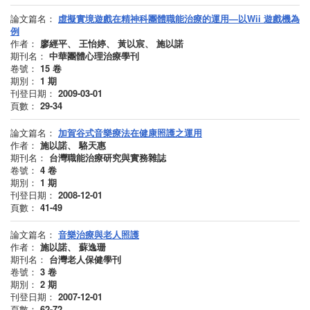
論文篇名：
虛擬實境遊戲在精神科團體職能治療的運用—以Wii 遊戲機為
例
作者：
廖經平、 王怡婷、 黃以宸、 施以諾
期刊名：
中華團體心理治療學刊
卷號：
15
卷
期別：
1
期
刊登日期：
2009-03-01
頁數：
29-34
論文篇名：
加賀谷式音樂療法在健康照護之運用
作者：
施以諾、 駱天惠
期刊名：
台灣職能治療研究與實務雜誌
卷號：
4
卷
期別：
1
期
刊登日期：
2008-12-01
頁數：
41-49
論文篇名：
音樂治療與老人照護
作者：
施以諾、 蘇逸珊
期刊名：
台灣老人保健學刊
卷號：
3
卷
期別：
2
期
刊登日期：
2007-12-01
頁數：
62-72