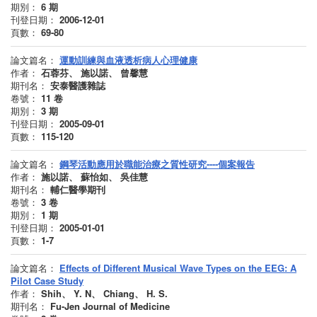
期別：
6
期
刊登日期：
2006-12-01
頁數：
69-80
論文篇名：
運動訓練與血液透析病人心理健康
作者：
石蓉芬、 施以諾、 曾馨慧
期刊名：
安泰醫護雜誌
卷號：
11
卷
期別：
3
期
刊登日期：
2005-09-01
頁數：
115-120
論文篇名：
鋼琴活動應用於職能治療之質性研究----個案報告
作者：
施以諾、 蘇怡如、 吳佳慧
期刊名：
輔仁醫學期刊
卷號：
3
卷
期別：
1
期
刊登日期：
2005-01-01
頁數：
1-7
論文篇名：
Effects of Different Musical Wave Types on the EEG: A
Pilot Case Study
作者：
Shih、 Y. N、 Chiang、 H. S.
期刊名：
Fu-Jen Journal of Medicine