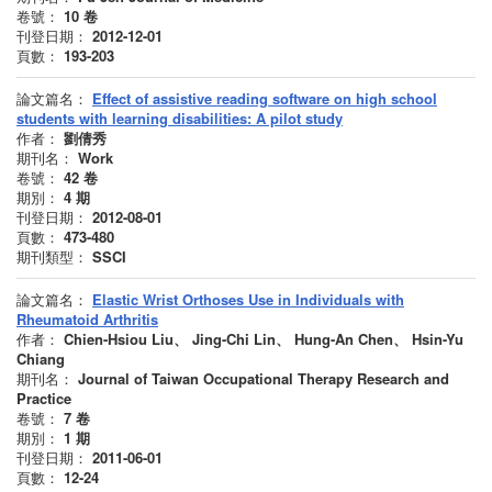
卷號：
10
卷
刊登日期：
2012-12-01
頁數：
193-203
論文篇名：
Effect of assistive reading software on high school
students with learning disabilities: A pilot study
作者：
劉倩秀
期刊名：
Work
卷號：
42
卷
期別：
4
期
刊登日期：
2012-08-01
頁數：
473-480
期刊類型：
SSCI
論文篇名：
Elastic Wrist Orthoses Use in Individuals with
Rheumatoid Arthritis
作者：
Chien-Hsiou Liu、 Jing-Chi Lin、 Hung-An Chen、 Hsin-Yu
Chiang
期刊名：
Journal of Taiwan Occupational Therapy Research and
Practice
卷號：
7
卷
期別：
1
期
刊登日期：
2011-06-01
頁數：
12-24