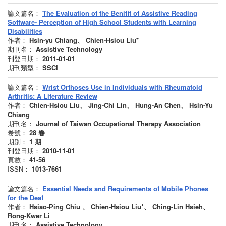
論文篇名：
The Evaluation of the Benifit of Assistive Reading
Software- Perception of High School Students with Learning
Disabilities
作者：
Hsin-yu Chiang、 Chien-Hsiou Liu*
期刊名：
Assistive Technology
刊登日期：
2011-01-01
期刊類型：
SSCI
論文篇名：
Wrist Orthoses Use in Individuals with Rheumatoid
Arthritis: A Literature Review
作者：
Chien-Hsiou Liu、 Jing-Chi Lin、 Hung-An Chen、 Hsin-Yu
Chiang
期刊名：
Journal of Taiwan Occupational Therapy Association
卷號：
28
卷
期別：
1
期
刊登日期：
2010-11-01
頁數：
41-56
ISSN：
1013-7661
論文篇名：
Essential Needs and Requirements of Mobile Phones
for the Deaf
作者：
Hsiao-Ping Chiu 、 Chien-Hsiou Liu*、 Ching-Lin Hsieh、
Rong-Kwer Li
期刊名：
Assistive Technology