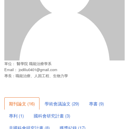
單位：
醫學院
職能治療學系
Email：
jodiliu0401@gmail.com
專長：職能治療、人因工程、生物力學
期刊論文
(
16
)
學術會議論文
(
29
)
專書
(
9
)
專利
(
1
)
國科會研究計畫
(
3
)
非國科會研究計畫
(
8
)
獲獎紀錄
(
17
)