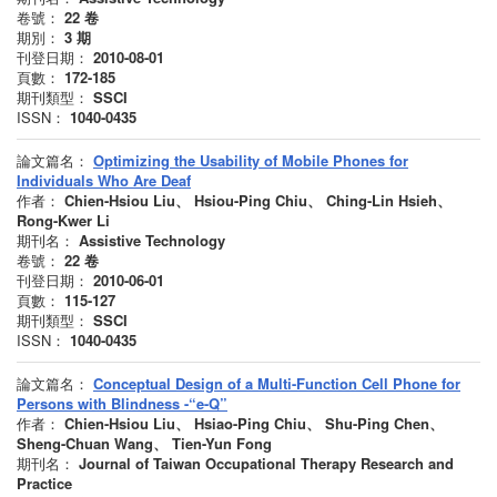
卷號：
22
卷
期別：
3
期
刊登日期：
2010-08-01
頁數：
172-185
期刊類型：
SSCI
ISSN：
1040-0435
論文篇名：
Optimizing the Usability of Mobile Phones for
Individuals Who Are Deaf
作者：
Chien-Hsiou Liu、 Hsiou-Ping Chiu、 Ching-Lin Hsieh、
Rong-Kwer Li
期刊名：
Assistive Technology
卷號：
22
卷
刊登日期：
2010-06-01
頁數：
115-127
期刊類型：
SSCI
ISSN：
1040-0435
論文篇名：
Conceptual Design of a Multi-Function Cell Phone for
Persons with Blindness -“e-Q”
作者：
Chien-Hsiou Liu、 Hsiao-Ping Chiu、 Shu-Ping Chen、
Sheng-Chuan Wang、 Tien-Yun Fong
期刊名：
Journal of Taiwan Occupational Therapy Research and
Practice