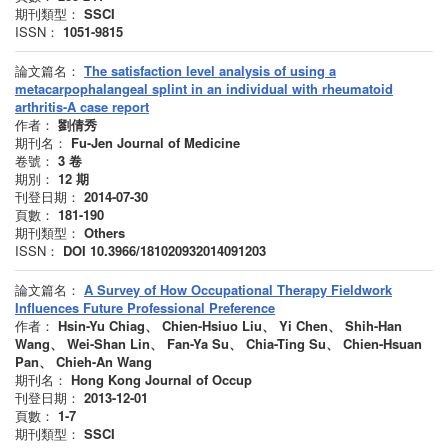
期刊類型：
SSCI
ISSN：
1051-9815
論文篇名：
The satisfaction level analysis of using a
metacarpophalangeal splint in an individual with rheumatoid
arthritis-A case report
作者：
劉倩秀
期刊名：
Fu-Jen Journal of Medicine
卷號：
3
卷
期別：
12
期
刊登日期：
2014-07-30
頁數：
181-190
期刊類型：
Others
ISSN：
DOI 10.3966/181020932014091203
論文篇名：
A Survey of How Occupational Therapy Fieldwork
Influences Future Professional Preference
作者：
Hsin-Yu Chiag、 Chien-Hsiuo Liu、 Yi Chen、 Shih-Han
Wang、 Wei-Shan Lin、 Fan-Ya Su、 Chia-Ting Su、 Chien-Hsuan
Pan、 Chieh-An Wang
期刊名：
Hong Kong Journal of Occup
刊登日期：
2013-12-01
頁數：
1-7
期刊類型：
SSCI