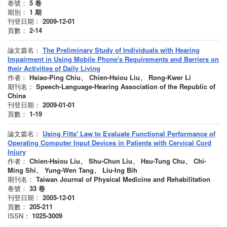
卷號：
5
卷
期別：
1
期
刊登日期：
2009-12-01
頁數：
2-14
論文篇名：
The Preliminary Study of Individuals with Hearing
Impairment in Using Mobile Phone's Requirements and Barriers on
their Activities of Daily Living
作者：
Hsiao-Ping Chiu、 Chien-Hsiou Liu、 Rong-Kwer Li
期刊名：
Speech-Language-Hearing Association of the Republic of
China
刊登日期：
2009-01-01
頁數：
1-19
論文篇名：
Using Fitts' Law to Evaluate Functional Performance of
Operating Computer Input Devices in Patients with Cervical Cord
Injury
作者：
Chien-Hsiou Liu、 Shu-Chun Liu、 Hsu-Tung Chu、 Chi-
Ming Shi、 Yung-Wen Tang、 Liu-Ing Bih
期刊名：
Taiwan Journal of Physical Medicine and Rehabilitation
卷號：
33
卷
刊登日期：
2005-12-01
頁數：
205-211
ISSN：
1025-3009