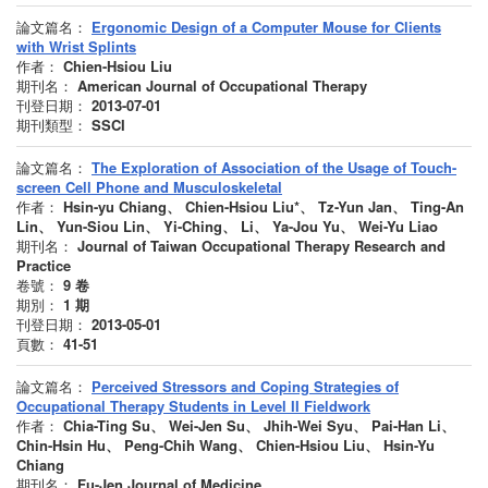
論文篇名：
Ergonomic Design of a Computer Mouse for Clients
with Wrist Splints
作者：
Chien-Hsiou Liu
期刊名：
American Journal of Occupational Therapy
刊登日期：
2013-07-01
期刊類型：
SSCI
論文篇名：
The Exploration of Association of the Usage of Touch-
screen Cell Phone and Musculoskeletal
作者：
Hsin-yu Chiang、 Chien-Hsiou Liu*、 Tz-Yun Jan、 Ting-An
Lin、 Yun-Siou Lin、 Yi-Ching、 Li、 Ya-Jou Yu、 Wei-Yu Liao
期刊名：
Journal of Taiwan Occupational Therapy Research and
Practice
卷號：
9
卷
期別：
1
期
刊登日期：
2013-05-01
頁數：
41-51
論文篇名：
Perceived Stressors and Coping Strategies of
Occupational Therapy Students in Level II Fieldwork
作者：
Chia-Ting Su、 Wei-Jen Su、 Jhih-Wei Syu、 Pai-Han Li、
Chin-Hsin Hu、 Peng-Chih Wang、 Chien-Hsiou Liu、 Hsin-Yu
Chiang
期刊名：
Fu-Jen Journal of Medicine