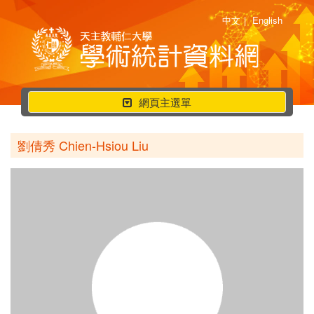
中文
|
English
行
網頁主選單
動
選
劉倩秀 Chien-Hsiou Liu
單