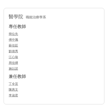
醫學院
職能治療學系
專任教師
簡位先
傅中珮
蘇佳廷
劉倩秀
江心瑜
周佳燁
施以諾
兼任教師
丁令宜
陳惠文
李淑君