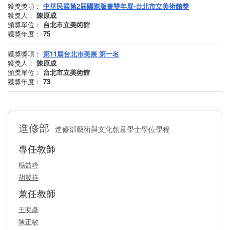
獲獎獎項：
中華民國第2屆國際版畫雙年展-台北市立美術館獎
獲獎人：
陳原成
頒獎單位：
台北市立美術館
獲獎年度 ：
75
獲獎獎項：
第11屆台北市美展 第一名
獲獎人：
陳原成
頒獎單位：
台北市立美術館
獲獎年度 ：
73
進修部
進修部藝術與文化創意學士學位學程
專任教師
楊益峰
胡發祥
兼任教師
王明彥
陳正敏