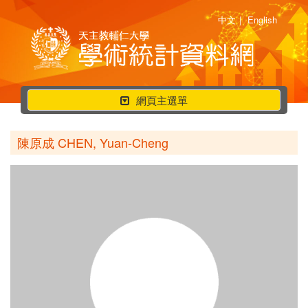
中文
|
English
行
網頁主選單
動
選
陳原成 CHEN, Yuan-Cheng
單