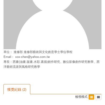
單位：
進修部
進修部藝術與文化創意學士學位學程
Email：
xox-chen@yahoo.com.tw
專長：西畫(油畫.版畫.水彩.素描)創作研究、數位影像創作研究教學、西
洋藝術流派與風格研究教學
獲獎紀錄
(
2
)
檢視模式