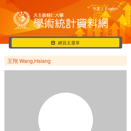
中文
|
English
行
網頁主選單
動
選
王翔 Wang,Hsiang
單