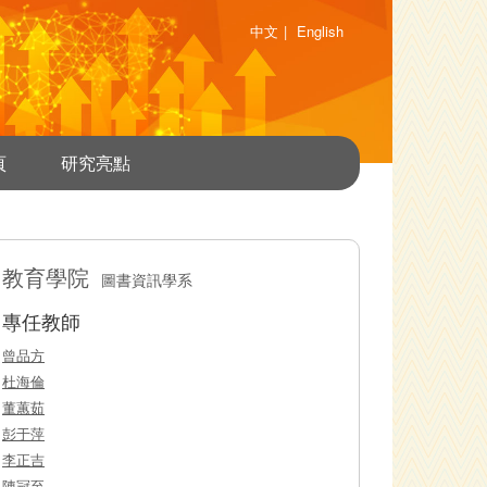
中文
|
English
頁
研究亮點
教育學院
圖書資訊學系
專任教師
曾品方
杜海倫
董蕙茹
彭于萍
李正吉
陳冠至