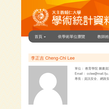
首頁
依學術單位瀏覽
教師姓
李正吉 Cheng-Chi Lee
單位：
教育學院
圖書資
Email：
cclee@mail.fju
專長：資訊安全、網路