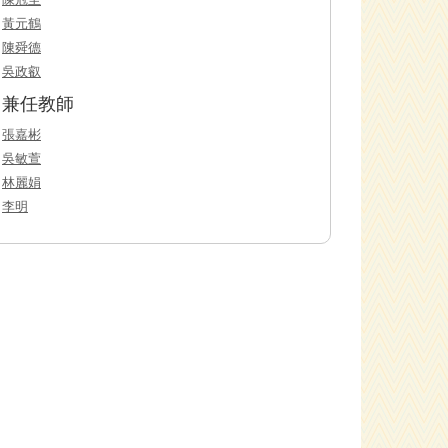
黃元鶴
陳舜德
吳政叡
兼任教師
張嘉彬
吳敏萱
林麗娟
李明