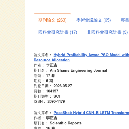
期刊論文
(
263
)
學術會議論文
(
65
)
專
國科會研究計畫
(
17
)
非國科會研究計畫
(
3
)
論文篇名：
Hybrid Profitability-Aware PSO Model with
Resource Allocation
作者：
李正吉
期刊名：
Ain Shams Engineering Journal
卷號：
17
卷
期別：
6
期
刊登日期：
2026-05-27
頁數：
104157
期刊類型：
SCI
ISSN：
2090-4479
論文篇名：
PoseShot: Hybrid CNN–BiLSTM Transformer
作者：
李正吉
期刊名：
Scientific Reports
卷號：
16
卷