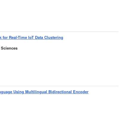
for Real-Time IoT Data Clustering
 Sciences
nguage Using Multilingual Bidirectional Encoder