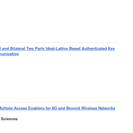
l and Bilateral Two Party Ideal-Lattice Based Authenticated Key
munication
ultiple Access Enablers for 6G and Beyond Wireless Networks
 Sciences