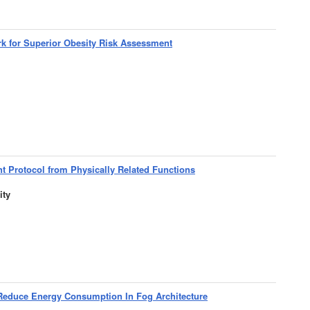
k for Superior Obesity Risk Assessment
t Protocol from Physically Related Functions
ity
 Reduce Energy Consumption In Fog Architecture