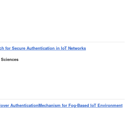
 for Secure Authentication in IoT Networks
 Sciences
ilover AuthenticationMechanism for Fog-Based IoT Environment