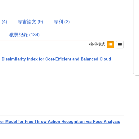
書
(
4
)
專書論文
(
9
)
專利
(
2
)
獲獎紀錄
(
134
)
檢視模式
 Dissimilarity Index for Cost-Efficient and Balanced Cloud
 Model for Free Throw Action Recognition via Pose Analysis