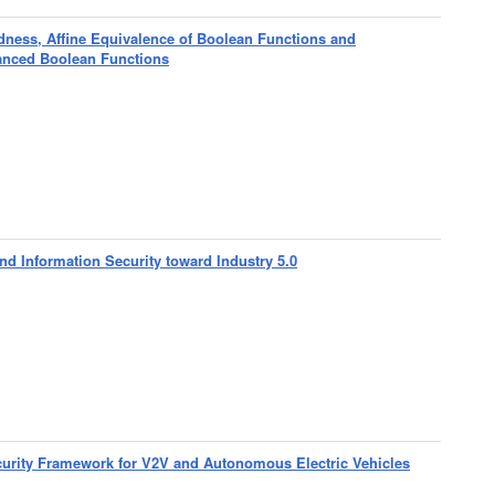
ness, Affine Equivalence of Boolean Functions and
lanced Boolean Functions
d Information Security toward Industry 5.0
curity Framework for V2V and Autonomous Electric Vehicles