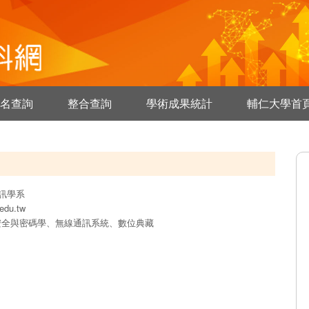
名查詢
整合查詢
學術成果統計
輔仁大學首
訊學系
.edu.tw
安全與密碼學、無線通訊系統、數位典藏