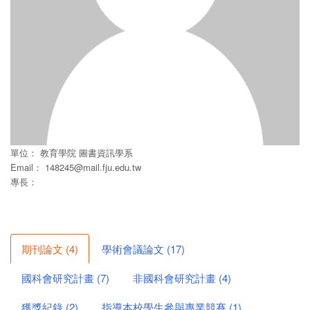
單位：
教育學院
圖書資訊學系
Email：
148245@mail.fju.edu.tw
專長：
期刊論文
(
4
)
學術會議論文
(
17
)
國科會研究計畫
(
7
)
非國科會研究計畫
(
4
)
獲獎紀錄
(
2
)
指導本校學生參與專業競賽
(
1
)