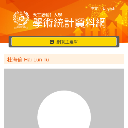
中文
|
English
行
網頁主選單
動
選
杜海倫 Hai-Lun Tu
單