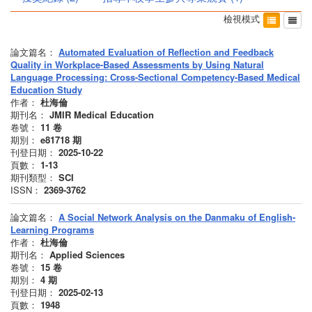
檢視模式
論文篇名：
Automated Evaluation of Reflection and Feedback
Quality in Workplace-Based Assessments by Using Natural
Language Processing: Cross-Sectional Competency-Based Medical
Education Study
作者：
杜海倫
期刊名：
JMIR Medical Education
卷號：
11
卷
期別：
e81718
期
刊登日期：
2025-10-22
頁數：
1-13
期刊類型：
SCI
ISSN：
2369-3762
論文篇名：
A Social Network Analysis on the Danmaku of English‐
Learning Programs
作者：
杜海倫
期刊名：
Applied Sciences
卷號：
15
卷
期別：
4
期
刊登日期：
2025-02-13
頁數：
1948