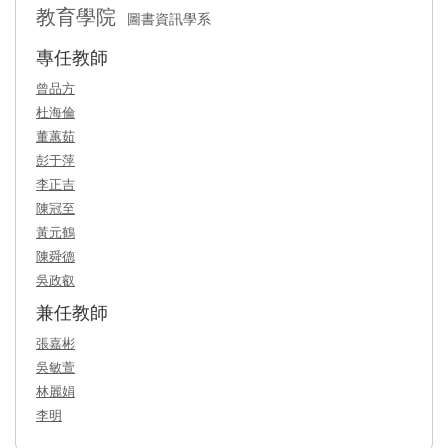
教育學院
圖書資訊學系
專任教師
曾品方
杜海倫
董蕙茹
彭于萍
李正吉
陳冠至
黃元鶴
陳舜德
吳政叡
兼任教師
張嘉彬
吳敏萱
林麗娟
李明