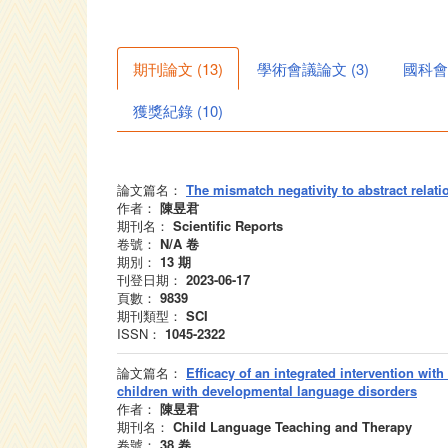
期刊論文
(
13
)
學術會議論文
(
3
)
國科會
獲獎紀錄
(
10
)
論文篇名：
The mismatch negativity to abstract relati
作者：
陳昱君
期刊名：
Scientific Reports
卷號：
N/A
卷
期別：
13
期
刊登日期：
2023-06-17
頁數：
9839
期刊類型：
SCI
ISSN：
1045-2322
論文篇名：
Efficacy of an integrated intervention wit
children with developmental language disorders
作者：
陳昱君
期刊名：
Child Language Teaching and Therapy
卷號：
38
卷