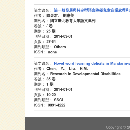
論文篇名：
論一般發展與特定型語言障礙兒童音韻處理和
作者：
陳昱君、 劉惠美
期刊名：
國立臺北教育大學語文集刊
卷號：
/
卷
期別：
25
期
刊登日期：
2014-03-01
頁數：
27-64
期刊類型：
Others
ISSN：
none
論文篇名：
Novel word learning deficits in Mandarin-
作者：
Chen、 Y.、 Liu、 H.M.
期刊名：
Research in Developmental Disabilities
卷號：
35
卷
期別：
1
期
刊登日期：
2014-01-01
頁數：
10-20
期刊類型：
SSCI
ISSN：
0891-4222
Copyright 