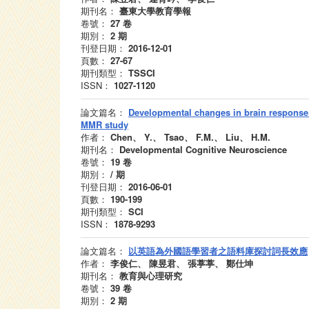
期刊名：
臺東大學教育學報
卷號：
27
卷
期別：
2
期
刊登日期：
2016-12-01
頁數：
27-67
期刊類型：
TSSCI
ISSN：
1027-1120
論文篇名：
Developmental changes in brain response t
MMR study
作者：
Chen、 Y.、 Tsao、 F.M.、 Liu、 H.M.
期刊名：
Developmental Cognitive Neuroscience
卷號：
19
卷
期別：
/
期
刊登日期：
2016-06-01
頁數：
190-199
期刊類型：
SCI
ISSN：
1878-9293
論文篇名：
以英語為外國語學習者之語料庫探討詞長效應
作者：
李俊仁、 陳昱君、 張葶葶、 鄭仕坤
期刊名：
教育與心理研究
卷號：
39
卷
期別：
2
期