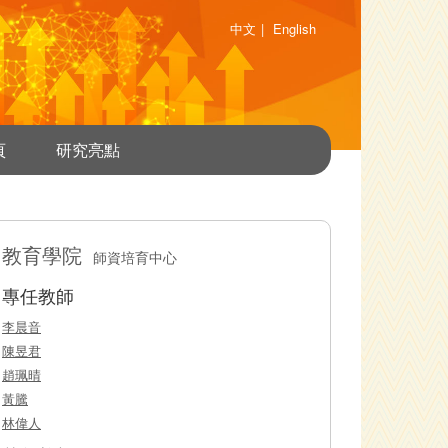
中文
|
English
頁
研究亮點
教育學院
師資培育中心
專任教師
李晨音
陳昱君
趙珮晴
黃騰
林偉人