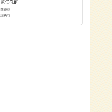
兼任教師
陳萩慈
謝秀芬