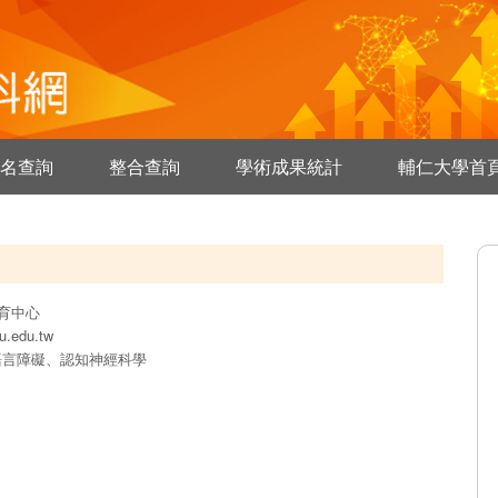
名查詢
整合查詢
學術成果統計
輔仁大學首
育中心
u.edu.tw
語言障礙、認知神經科學