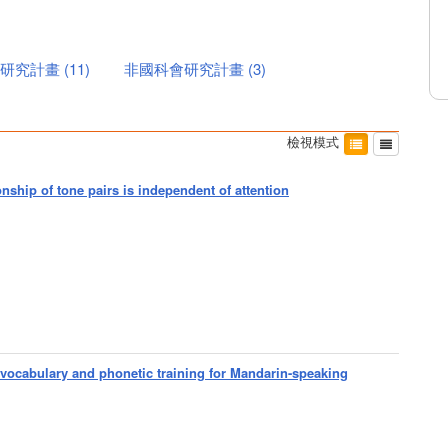
研究計畫
(
11
)
非國科會研究計畫
(
3
)
檢視模式
onship of tone pairs is independent of attention
h vocabulary and phonetic training for Mandarin-speaking