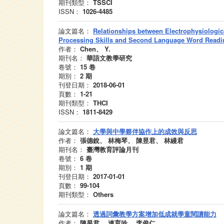
期刊類型：
TSSCI
ISSN：
1026-4485
論文篇名：
Relationships between Electrophysiologic
Processing Skills and Second Language Word Reading
作者：
Chen、 Y.
期刊名：
華語文教學研究
卷號：
15
卷
期別：
2
期
刊登日期：
2018-06-01
頁數：
1-21
期刊類型：
THCI
ISSN：
1811-8429
論文篇名：
大學與中學夥伴協作上的成效與反思
作者：
張德銳、 林梅琴、 陳昱君、 林縵君
期刊名：
臺灣教育評論月刊
卷號：
6
卷
期別：
1
期
刊登日期：
2017-01-01
頁數：
99-104
期刊類型：
Others
論文篇名：
透過詞彙教學方案增加低成就學童閱讀能力
作者：
陳昱君、 連育吟、 李俊仁