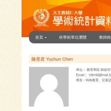
首頁
依學術單位瀏覽
教師姓
陳昱君 Yuchun Chen
單位：
教育學院
師資培
Email：
128162@mail.fj
專長：特殊教育、兒童