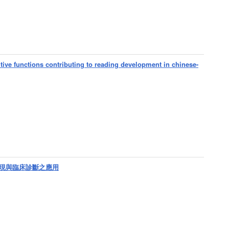
utive functions contributing to reading development in chinese-
現與臨床診斷之應用