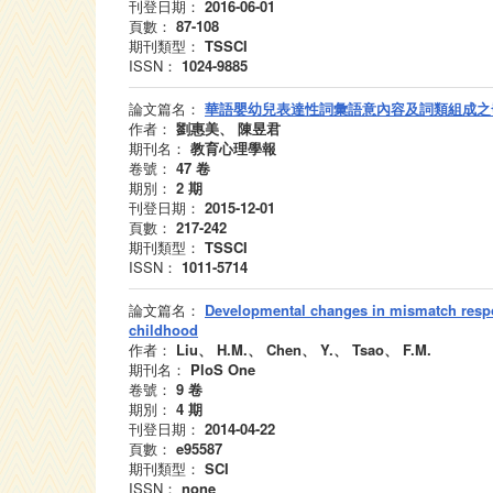
刊登日期：
2016-06-01
頁數：
87-108
期刊類型：
TSSCI
ISSN：
1024-9885
論文篇名：
華語嬰幼兒表達性詞彙語意內容及詞類組成之
作者：
劉惠美、 陳昱君
期刊名：
教育心理學報
卷號：
47
卷
期別：
2
期
刊登日期：
2015-12-01
頁數：
217-242
期刊類型：
TSSCI
ISSN：
1011-5714
論文篇名：
Developmental changes in mismatch respo
childhood
作者：
Liu、 H.M.、 Chen、 Y.、 Tsao、 F.M.
期刊名：
PloS One
卷號：
9
卷
期別：
4
期
刊登日期：
2014-04-22
頁數：
e95587
期刊類型：
SCI
ISSN：
none