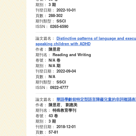
期別：
3
期
刊登日期：
2022-10-01
頁數：
288-302
期刊類型：
SSCI
ISSN：
0265-6590
論文篇名：
Distinctive patterns of language and exec
speaking children with ADHD
作者：
陳昱君
期刊名：
Reading and Writing
卷號：
N/A
卷
期別：
N/A
期
刊登日期：
2022-09-04
頁數：
N/A
期刊類型：
SSCI
ISSN：
0922-4777
論文篇名：
華語學齡前特定型語言障礙兒童的非詞複誦表
作者：
陳昱君、 劉惠美
期刊名：
特殊教育學刊
卷號：
43
卷
期別：
3
期
刊登日期：
2018-12-01
頁數：
57-81