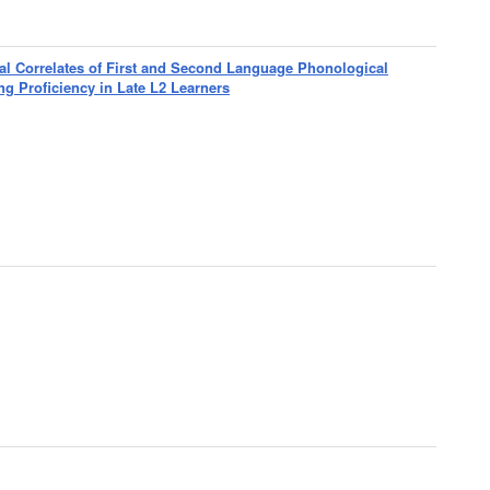
al Correlates of First and Second Language Phonological
 Proficiency in Late L2 Learners