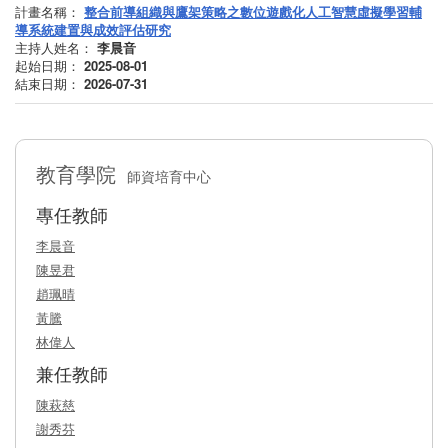
計畫名稱：
整合前導組織與鷹架策略之數位遊戲化人工智慧虛擬學習輔
導系統建置與成效評估研究
主持人姓名：
李晨音
起始日期：
2025-08-01
結束日期：
2026-07-31
教育學院
師資培育中心
專任教師
李晨音
陳昱君
趙珮晴
黃騰
林偉人
兼任教師
陳萩慈
謝秀芬