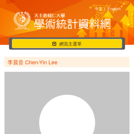
中文
|
English
行
網頁主選單
動
選
李晨音 Chen-Yin Lee
單