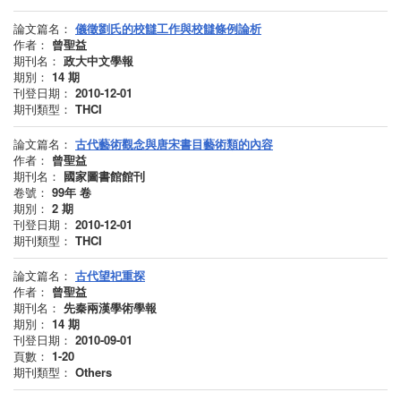
論文篇名：
儀徵劉氏的校讎工作與校讎條例論析
作者：
曾聖益
期刊名：
政大中文學報
期別：
14
期
刊登日期：
2010-12-01
期刊類型：
THCI
論文篇名：
古代藝術觀念與唐宋書目藝術類的內容
作者：
曾聖益
期刊名：
國家圖書館館刊
卷號：
99年
卷
期別：
2
期
刊登日期：
2010-12-01
期刊類型：
THCI
論文篇名：
古代望祀重探
作者：
曾聖益
期刊名：
先秦兩漢學術學報
期別：
14
期
刊登日期：
2010-09-01
頁數：
1-20
期刊類型：
Others