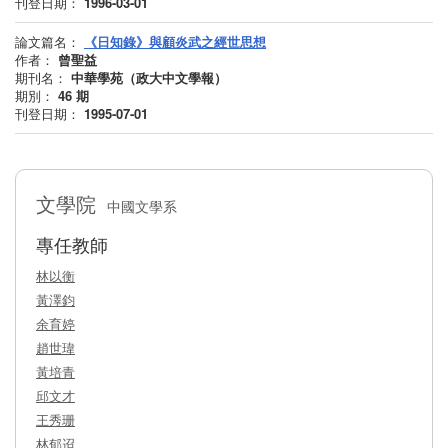
刊登日期：
1996-03-01
論文篇名：
《日知錄》與顧炎武之經世思想
作者：
曾聖益
期刊名：
中華學苑（政大中文學報）
期別：
46
期
刊登日期：
1995-07-01
文學院
中國文學系
專任教師
林以衡
黃澤鈞
余育婷
趙世瑋
黃培青
邱文才
王秀珊
林郁迢