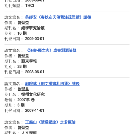
期刊類型：
THCI
論文篇名：
吳靜安《春秋左氏傳舊注疏證續》讀後
作者：
曾聖益
期刊名：
經學研究論叢
期別：
16
期
刊登日期：
2009-03-01
論文篇名：
《漢書‧藝文志》成書淵源論疑
作者：
曾聖益
期刊名：
亞東學報
期別：
28
期
刊登日期：
2008-06-01
論文篇名：
郭院林《劉文淇書札四通》讀後
作者：
曾聖益
期刊名：
揚州文化研究
卷號：
2007年
卷
期別：
3
期
刊登日期：
2007-11-01
論文篇名：
王船山《讀通鑑論》之君臣論
作者：
曾聖益
期刊名：
人文學報