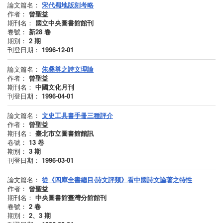
論文篇名：
宋代蜀地版刻考略
作者：
曾聖益
期刊名：
國立中央圖書館館刊
卷號：
新28
卷
期別：
2
期
刊登日期：
1996-12-01
論文篇名：
朱彝尊之詩文理論
作者：
曾聖益
期刊名：
中國文化月刊
刊登日期：
1996-04-01
論文篇名：
文史工具書手冊三種評介
作者：
曾聖益
期刊名：
臺北市立圖書館館訊
卷號：
13
卷
期別：
3
期
刊登日期：
1996-03-01
論文篇名：
從《四庫全書總目‧詩文評類》看中國詩文論著之特性
作者：
曾聖益
期刊名：
中央圖書館臺灣分館館刊
卷號：
2
卷
期別：
2、3
期