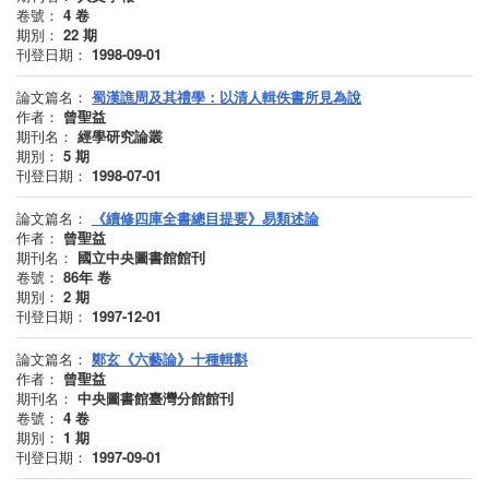
卷號：
4
卷
期別：
22
期
刊登日期：
1998-09-01
論文篇名：
蜀漢譙周及其禮學：以清人輯佚書所見為說
作者：
曾聖益
期刊名：
經學研究論叢
期別：
5
期
刊登日期：
1998-07-01
論文篇名：
《續修四庫全書總目提要》易類述論
作者：
曾聖益
期刊名：
國立中央圖書館館刊
卷號：
86年
卷
期別：
2
期
刊登日期：
1997-12-01
論文篇名：
鄭玄《六藝論》十種輯斠
作者：
曾聖益
期刊名：
中央圖書館臺灣分館館刊
卷號：
4
卷
期別：
1
期
刊登日期：
1997-09-01