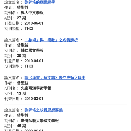
論文篇名：
劉師培的應世經學
作者：
曾聖益
期刊名：
興大中文學報
期別：
27
期
刊登日期：
2010-06-01
期刊類型：
THCI
論文篇名：
「數術」與「術數」之名義辨析
作者：
曾聖益
期刊名：
輔仁國文學報
期別：
30
期
刊登日期：
2010-04-01
期刊類型：
THCI
論文篇名：
論《漢書．藝文志》未立史類之緣由
作者：
曾聖益
期刊名：
先秦兩漢學術學報
期別：
13
期
刊登日期：
2010-03-01
論文篇名：
劉師培之校讎思想要義
作者：
曾聖益
期刊名：
臺灣師範大學國文學報
期別：
45
期
刊登日期：
2009-06-01