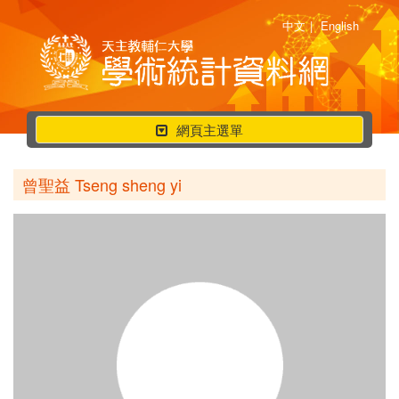
中文
|
English
行
網頁主選單
動
選
曾聖益 Tseng sheng yi
單