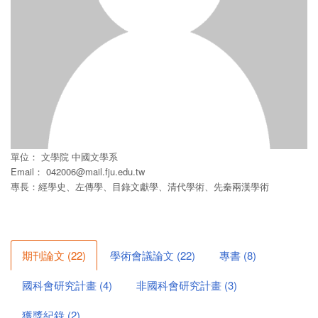
單位：
文學院
中國文學系
Email：
042006@mail.fju.edu.tw
專長：經學史、左傳學、目錄文獻學、清代學術、先秦兩漢學術
期刊論文
(
22
)
學術會議論文
(
22
)
專書
(
8
)
國科會研究計畫
(
4
)
非國科會研究計畫
(
3
)
獲獎紀錄
(
2
)