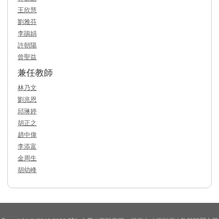
王欣慧
劉雅芬
李鵑娟
許朝陽
曾聖益
兼任教師
林乃文
劉兆恩
邱琳婷
胡正之
趙中偉
李添富
金周生
胡幼峰