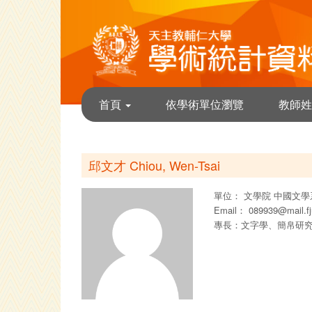
首頁
依學術單位瀏覽
教師姓
邱文才 Chiou, Wen-Tsai
單位：
文學院
中國文學
Email：
089939@mail.fj
專長：文字學、簡帛研