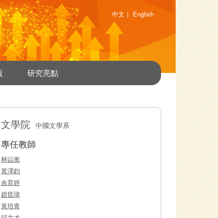
中文
|
English
頁
研究亮點
文學院
中國文學系
專任教師
林以衡
黃澤鈞
余育婷
趙世瑋
黃培青
邱文才