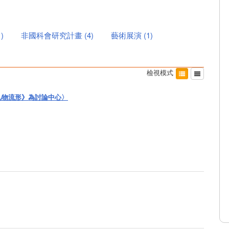
1
)
非國科會研究計畫
(
4
)
藝術展演
(
1
)
檢視模式
凡物流形》為討論中心〉