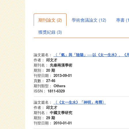
期刊論文
(
2
)
學術會議論文
(
12
)
專書
(
獲獎紀錄
(
3
)
論文篇名：
〈「氣」與「陰陽」──以《太一生水》、《
作者：
邱文才
期刊名：
先秦兩漢學術
期別：
20
期
刊登日期：
2013-09-01
頁數：
27-46
期刊類型：
Others
ISSN：
1811-6329
論文篇名：
〈《太一生水》「神明」考釋〉
作者：
邱文才
期刊名：
中國文學研究
期別：
29
期
刊登日期：
2010-01-01