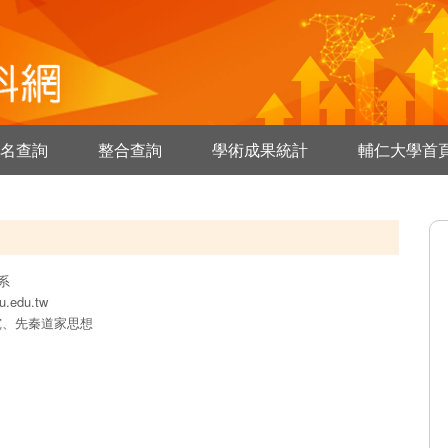
名查詢
整合查詢
學術成果統計
輔仁大學首
系
u.edu.tw
究、先秦道家思想