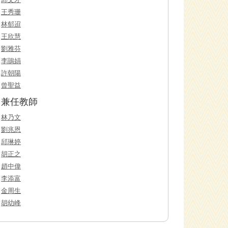
王秀珊
林郁迢
王欣慧
劉雅芬
李鵑娟
許朝陽
曾聖益
兼任教師
林乃文
劉兆恩
邱琳婷
胡正之
趙中偉
李添富
金周生
胡幼峰