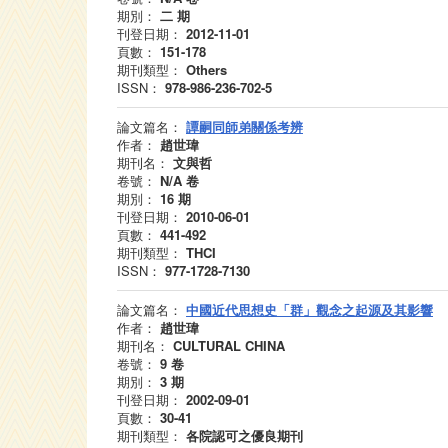
期別：
二
期
刊登日期：
2012-11-01
頁數：
151-178
期刊類型：
Others
ISSN：
978-986-236-702-5
論文篇名：
譚嗣同師弟關係考辨
作者：
趙世瑋
期刊名：
文與哲
卷號：
N/A
卷
期別：
16
期
刊登日期：
2010-06-01
頁數：
441-492
期刊類型：
THCI
ISSN：
977-1728-7130
論文篇名：
中國近代思想史「群」觀念之起源及其影響
作者：
趙世瑋
期刊名：
CULTURAL CHINA
卷號：
9
卷
期別：
3
期
刊登日期：
2002-09-01
頁數：
30-41
期刊類型：
各院認可之優良期刊