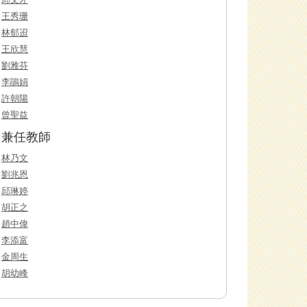
王秀珊
林郁迢
王欣慧
劉雅芬
李鵑娟
許朝陽
曾聖益
兼任教師
林乃文
劉兆恩
邱琳婷
胡正之
趙中偉
李添富
金周生
胡幼峰