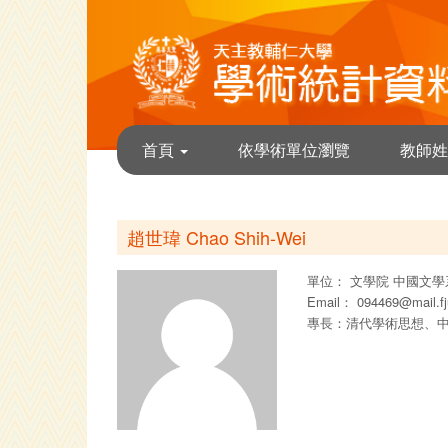
首頁
依學術單位瀏覽
教師姓
趙世瑋 Chao Shih-Wei
單位：
文學院
中國文學
Email：
094469@mail.fj
專長：清代學術思想、