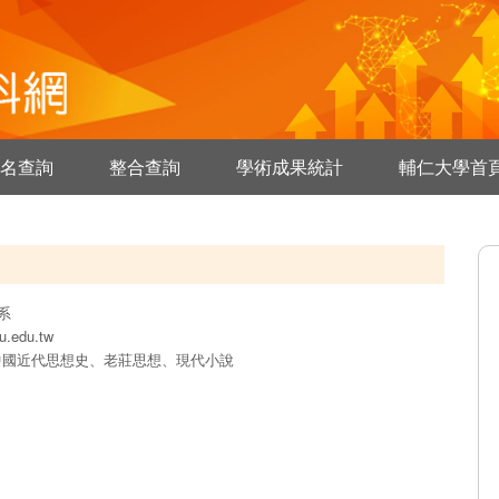
名查詢
整合查詢
學術成果統計
輔仁大學首
系
u.edu.tw
中國近代思想史、老莊思想、現代小說