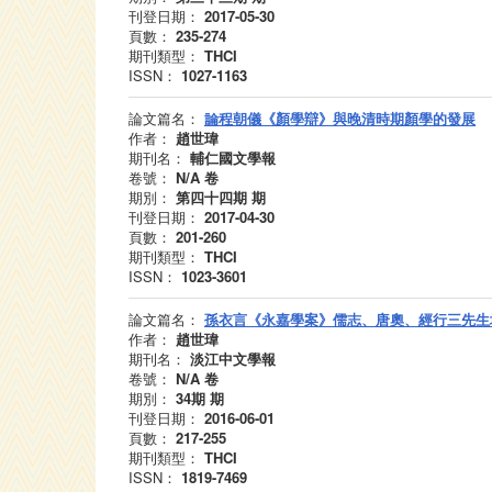
刊登日期：
2017-05-30
頁數：
235-274
期刊類型：
THCI
ISSN：
1027-1163
論文篇名：
論程朝儀《顏學辯》與晚清時期顏學的發展
作者：
趙世瑋
期刊名：
輔仁國文學報
卷號：
N/A
卷
期別：
第四十四期
期
刊登日期：
2017-04-30
頁數：
201-260
期刊類型：
THCI
ISSN：
1023-3601
論文篇名：
孫衣言《永嘉學案》儒志、唐奧、經行三先生
作者：
趙世瑋
期刊名：
淡江中文學報
卷號：
N/A
卷
期別：
34期
期
刊登日期：
2016-06-01
頁數：
217-255
期刊類型：
THCI
ISSN：
1819-7469