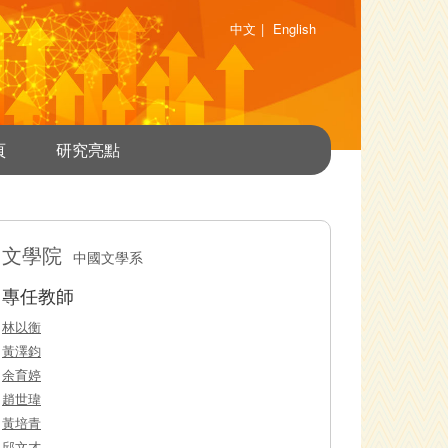
中文
|
English
頁
研究亮點
文學院
中國文學系
專任教師
林以衡
黃澤鈞
余育婷
趙世瑋
黃培青
邱文才