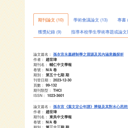
期刊論文
(
10
)
學術會議論文
(
13
)
專書
獲獎紀錄
(
9
)
指導本校學生學術專題或論文
論文篇名：
孫衣言永嘉經制學之淵源及其內涵意義探析
作者：
趙世瑋
期刊名：
輔仁中文學報
卷號：
N/A
卷
期別：
第五十七期
期
刊登日期：
2023-12-30
頁數：
99-132
期刊類型：
THCI
ISSN：
1023-3601
論文篇名：
孫衣言《葉文定公年譜》辨疑及其對水心思想
作者：
趙世瑋
期刊名：
東吳中文學報
卷號：
N/A
卷
期別：
第三十三期
期