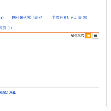
(
2
)
國科會研究計畫
(
4
)
非國科會研究計畫
(
6
)
競賽
(
1
)
檢視模式
推闡之意義