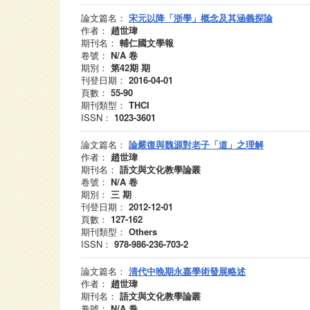
論文篇名：
宋元以降「浙學」概念及其涵義探論
作者：
趙世瑋
期刊名：
輔仁國文學報
卷號：
N/A
卷
期別：
第42期
期
刊登日期：
2016-04-01
頁數：
55-90
期刊類型：
THCI
ISSN：
1023-3601
論文篇名：
論嚴復與魏源對老子「道」之理解
作者：
趙世瑋
期刊名：
語文與文化教學論叢
卷號：
N/A
卷
期別：
三
期
刊登日期：
2012-12-01
頁數：
127-162
期刊類型：
Others
ISSN：
978-986-236-703-2
論文篇名：
清代中晚期永嘉學術發展略述
作者：
趙世瑋
期刊名：
語文與文化教學論叢
卷號：
N/A
卷