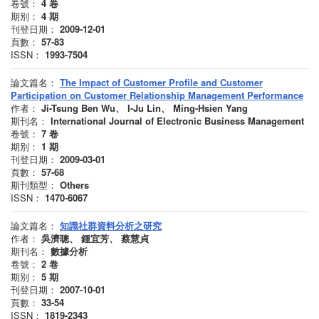
卷號：
4
卷
期別：
4
期
刊登日期：
2009-12-01
頁數：
57-83
ISSN：
1993-7504
論文篇名：
The Impact of Customer Profile and Customer
Participation on Customer Relationship Management Performance
作者：
Ji-Tsung Ben Wu、 I-Ju Lin、 Ming-Hsien Yang
期刊名：
International Journal of Electronic Business Management
卷號：
7
卷
期別：
1
期
刊登日期：
2009-03-01
頁數：
57-68
期刊類型：
Others
ISSN：
1470-6067
論文篇名：
知識社群資料分析之研究
作者：
吳濟聰、 鍾宜芳、 蔡慧貞
期刊名：
數據分析
卷號：
2
卷
期別：
5
期
刊登日期：
2007-10-01
頁數：
33-54
ISSN：
1819-2343