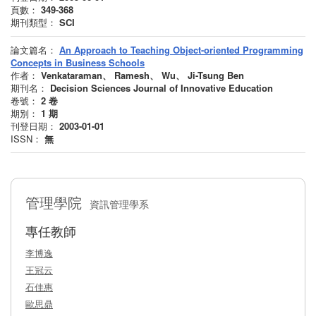
頁數：
349-368
期刊類型：
SCI
論文篇名：
An Approach to Teaching Object-oriented Programming
Concepts in Business Schools
作者：
Venkataraman、 Ramesh、 Wu、 Ji-Tsung Ben
期刊名：
Decision Sciences Journal of Innovative Education
卷號：
2
卷
期別：
1
期
刊登日期：
2003-01-01
ISSN：
無
管理學院
資訊管理學系
專任教師
李博逸
王冠云
石佳惠
歐思鼎