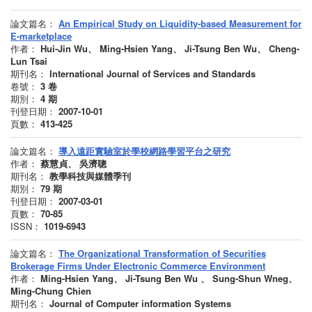
論文篇名：
An Empirical Study on Liquidity-based Measurement for
E-marketplace
作者：
Hui-Jin Wu、 Ming-Hsien Yang、 Ji-Tsung Ben Wu、 Cheng-
Lun Tsai
期刊名：
International Journal of Services and Standards
卷號：
3
卷
期別：
4
期
刊登日期：
2007-10-01
頁數：
413-425
論文篇名：
導入遠距實驗室於學校網路學習平台之研究
作者：
蔡慧貞、 吳濟聰
期刊名：
教學科技與媒體季刊
期別：
79
期
刊登日期：
2007-03-01
頁數：
70-85
ISSN：
1019-6943
論文篇名：
The Organizational Transformation of Securities
Brokerage Firms Under Electronic Commerce Environment
作者：
Ming-Hsien Yang、 Ji-Tsung Ben Wu 、 Sung-Shun Wneg、
Ming-Chung Chien
期刊名：
Journal of Computer information Systems