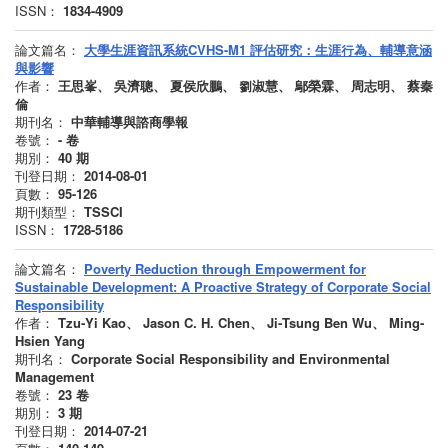
ISSN：
1834-4909
論文篇名：
大學生涯資訊系統CVHS-M1 評估研究：生涯行為、輔導意涵
與影響
作者：
王思峯、 吳濟聰、 夏侯欣鵬、 劉淑慧、 鄔榮霖、 周志明、 蔡秦
倫
期刊名：
中華輔導與諮商學報
卷號：
-
卷
期別：
40
期
刊登日期：
2014-08-01
頁數：
95-126
期刊類型：
TSSCI
ISSN：
1728-5186
論文篇名：
Poverty Reduction through Empowerment for
Sustainable Development: A Proactive Strategy of Corporate Social
Responsibility
作者：
Tzu‐Yi Kao、 Jason C. H. Chen、 Ji‐Tsung Ben Wu、 Ming‐
Hsien Yang
期刊名：
Corporate Social Responsibility and Environmental
Management
卷號：
23
卷
期別：
3
期
刊登日期：
2014-07-21