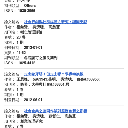
頁數：
140-149
期刊類型：
Others
ISSN：
1535-3966
論文篇名：
社會行銷與社群媒體之研究：認同突顯
作者：
楊銘賢、 吳濟聰、 高慈薏
期刊名：
輔仁管理評論
卷號：
20
卷
期別：
1
期
刊登日期：
2013-01-01
頁數：
41-62
期刊類型：
各院認可之優良期刊
ISSN：
1025-4412
論文篇名：
走出象牙塔！但走去哪？學職轉換觀
作者：
王思峰、 &#63943;兆明、 吳濟聰、 蔡秦&#63956;
期刊名：
跨界：大學與社會&#63851;與
卷號：
1
卷
期別：
1
期
刊登日期：
2012-06-01
論文篇名：
社會企業之協同作業對服務創新之影響
作者：
楊銘賢、 吳濟聰、 蘇哲仁、 高慈薏
期刊名：
創業管理研究
卷號：
7
卷