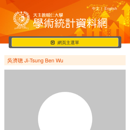
中文
|
English
行
網頁主選單
動
選
吳濟聰 Ji-Tsung Ben Wu
單