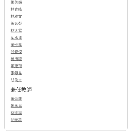
鄭美娟
林青峰
林雅文
黃智榮
林湘霖
葉承達
董惟鳳
呂奇傑
吳濟聰
廖建翔
張銀益
胡俊之
兼任教師
黃炳龍
鄭永昌
蔡明志
邱瑞科