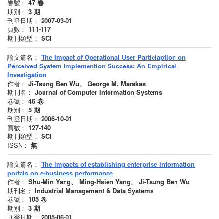
卷號：
47
卷
期別：
3
期
刊登日期：
2007-03-01
頁數：
111-117
期刊類型：
SCI
論文篇名：
The Impact of Operational User Particiaption on
Perceived System Implemention Success: An Empirical
Investigation
作者：
Ji-Tsung Ben Wu、 George M. Marakas
期刊名：
Journal of Computer Information Systems
卷號：
46
卷
期別：
5
期
刊登日期：
2006-10-01
頁數：
127-140
期刊類型：
SCI
ISSN：
無
論文篇名：
The impacts of establishing enterprise information
portals on e-business performance
作者：
Shu-Min Yang、 Ming-Hsien Yang、 Ji-Tsung Ben Wu
期刊名：
Industrial Management & Data Systems
卷號：
105
卷
期別：
3
期
刊登日期：
2005-06-01