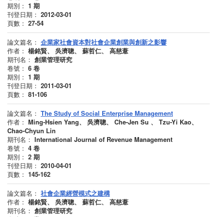
期別：
1
期
刊登日期：
2012-03-01
頁數：
27-54
論文篇名：
企業家社會資本對社會企業創業與創新之影響
作者：
楊銘賢、 吳濟聰、 蘇哲仁、 高慈薏
期刊名：
創業管理研究
卷號：
6
卷
期別：
1
期
刊登日期：
2011-03-01
頁數：
81-106
論文篇名：
The Study of Social Enterprise Management
作者：
Ming-Hsien Yang、 吳濟聰、 Che-Jen Su 、 Tzu-Yi Kao、
Chao-Chyun Lin
期刊名：
International Journal of Revenue Management
卷號：
4
卷
期別：
2
期
刊登日期：
2010-04-01
頁數：
145-162
論文篇名：
社會企業經營模式之建構
作者：
楊銘賢、 吳濟聰、 蘇哲仁、 高慈薏
期刊名：
創業管理研究