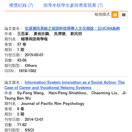
獲獎紀錄
(
7
)
指導本校學生參與專業競賽
(
7
)
檢視模式
論文篇名：
生涯資訊系統之規訓科技與華人文化假說：以UCAN為例
作者：
王思峯、 夏侯欣鵬、 吳濟聰、 劉兆明
期刊名：
輔導與諮商學報
卷號：
37
卷
期別：
1
期
刊登日期：
2015-05-01
頁數：
43-56
期刊類型：
Others
ISSN：
1818-1562
論文篇名：
Information System Innovation as a Social Action: The
Case of Career and Vocational Helping Systems
作者：
Sy-Feng Wang、 Hsin-Peng Shiahhou、 Chaoming Liu、 Ji-
Tsung Ben Wu
期刊名：
Journal of Pacific Rim Psychology
卷號：
8
卷
期別：
2
期
刊登日期：
2014-12-01
頁數：
71-82
期刊類型：
SSCI