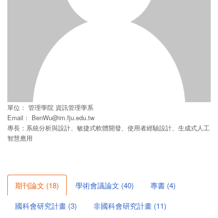
單位：
管理學院
資訊管理學系
Email：
BenWu@im.fju.edu.tw
專長：系統分析與設計、敏捷式軟體開發、使用者經驗設計、生成式人工
智慧應用
期刊論文
(
18
)
學術會議論文
(
40
)
專書
(
4
)
國科會研究計畫
(
3
)
非國科會研究計畫
(
11
)