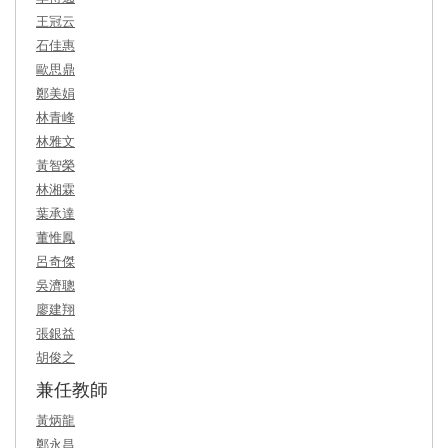
王冠云
石佳惠
歐思鼎
鄭美娟
林青峰
林雅文
黃智榮
林湘霖
葉承達
董惟鳳
呂奇傑
吳濟聰
廖建翔
張銀益
胡俊之
兼任教師
黃炳龍
鄭永昌