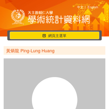
中文
|
English
行
網頁主選單
動
選
黃炳龍 Ping-Lung Huang
單