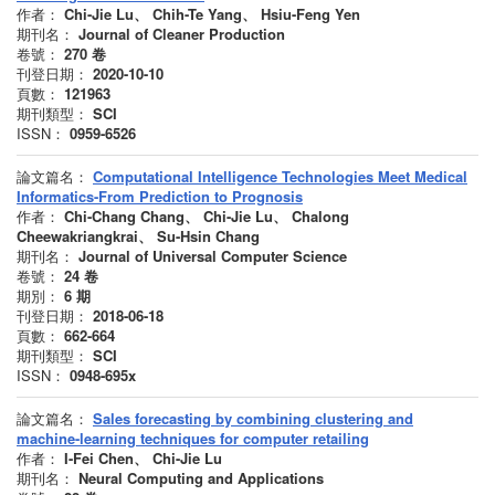
作者：
Chi-Jie Lu、 Chih-Te Yang、 Hsiu-Feng Yen
期刊名：
Journal of Cleaner Production
卷號：
270
卷
刊登日期：
2020-10-10
頁數：
121963
期刊類型：
SCI
ISSN：
0959-6526
論文篇名：
Computational Intelligence Technologies Meet Medical
Informatics-From Prediction to Prognosis
作者：
Chi-Chang Chang、 Chi-Jie Lu、 Chalong
Cheewakriangkrai、 Su-Hsin Chang
期刊名：
Journal of Universal Computer Science
卷號：
24
卷
期別：
6
期
刊登日期：
2018-06-18
頁數：
662-664
期刊類型：
SCI
ISSN：
0948-695x
論文篇名：
Sales forecasting by combining clustering and
machine-learning techniques for computer retailing
作者：
I-Fei Chen、 Chi-Jie Lu
期刊名：
Neural Computing and Applications