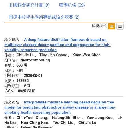
非國科會研究計畫
(
8
)
獲獎紀錄
(
39
)
指導本校學生學術專題或論文競賽
(
2
)
檢視模式
論文篇名：
A deep feature distillation framework based on
multilayer stacked decomposition and aggregation for high-
volatility sequence prediction
作者：
Chi-Jie Lu、 Ting-Jen Chang、 Kuan-Wen Chen
期刊名：
Neurocomputing
卷號：
680
卷
期別：
-
期
刊登日期：
2026-06-01
頁數：
133332
期刊類型：
SCI
ISSN：
0925-2312
論文篇名：
Interpretable machine learning based decision tree
model for predicting obstructive airway disease in a large non-
smoking health screening population
作者：
Chih-Yueh Chang、 Hsiang-Shi Shen、 Yen-Liang Kuo、 Li-
Na Lee、 Kuo-Ching Kao、 Tzu-Chi Liu、 Chi-Jie Lu
期刊名：
Scientific Reports