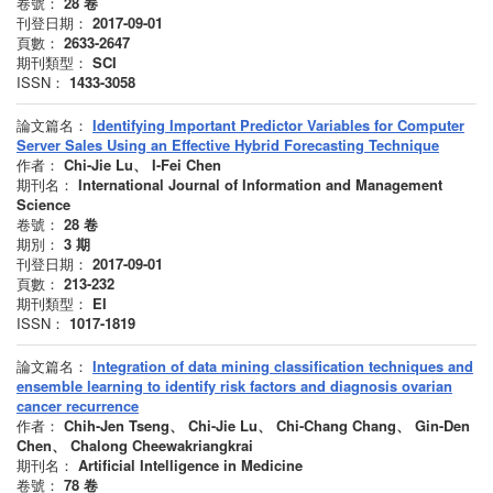
卷號：
28
卷
刊登日期：
2017-09-01
頁數：
2633-2647
期刊類型：
SCI
ISSN：
1433-3058
論文篇名：
Identifying Important Predictor Variables for Computer
Server Sales Using an Effective Hybrid Forecasting Technique
作者：
Chi-Jie Lu、 I-Fei Chen
期刊名：
International Journal of Information and Management
Science
卷號：
28
卷
期別：
3
期
刊登日期：
2017-09-01
頁數：
213-232
期刊類型：
EI
ISSN：
1017-1819
論文篇名：
Integration of data mining classification techniques and
ensemble learning to identify risk factors and diagnosis ovarian
cancer recurrence
作者：
Chih-Jen Tseng、 Chi-Jie Lu、 Chi-Chang Chang、 Gin-Den
Chen、 Chalong Cheewakriangkrai
期刊名：
Artificial Intelligence in Medicine
卷號：
78
卷