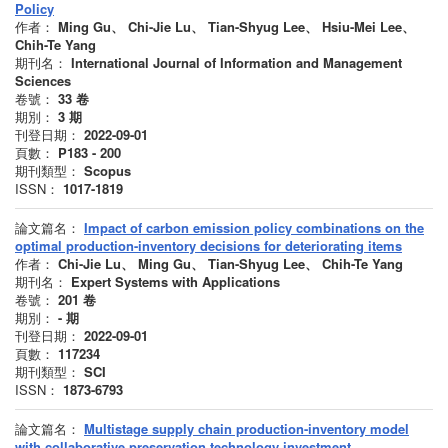
Policy
作者：
Ming Gu、 Chi-Jie Lu、 Tian-Shyug Lee、 Hsiu-Mei Lee、
Chih-Te Yang
期刊名：
International Journal of Information and Management
Sciences
卷號：
33
卷
期別：
3
期
刊登日期：
2022-09-01
頁數：
P183 - 200
期刊類型：
Scopus
ISSN：
1017-1819
論文篇名：
Impact of carbon emission policy combinations on the
optimal production-inventory decisions for deteriorating items
作者：
Chi-Jie Lu、 Ming Gu、 Tian-Shyug Lee、 Chih-Te Yang
期刊名：
Expert Systems with Applications
卷號：
201
卷
期別：
-
期
刊登日期：
2022-09-01
頁數：
117234
期刊類型：
SCI
ISSN：
1873-6793
論文篇名：
Multistage supply chain production-inventory model
with collaborative preservation technology investment