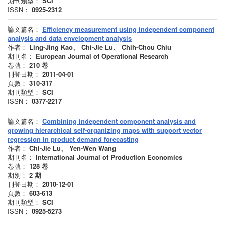
期刊類型：
SCI
ISSN：
0925-2312
論文篇名：
Efficiency measurement using independent component
analysis and data envelopment analysis
作者：
Ling-Jing Kao、 Chi-Jie Lu、 Chih-Chou Chiu
期刊名：
European Journal of Operational Research
卷號：
210
卷
刊登日期：
2011-04-01
頁數：
310-317
期刊類型：
SCI
ISSN：
0377-2217
論文篇名：
Combining independent component analysis and
growing hierarchical self-organizing maps with support vector
regression in product demand forecasting
作者：
Chi-Jie Lu、 Yen-Wen Wang
期刊名：
International Journal of Production Economics
卷號：
128
卷
期別：
2
期
刊登日期：
2010-12-01
頁數：
603-613
期刊類型：
SCI
ISSN：
0925-5273