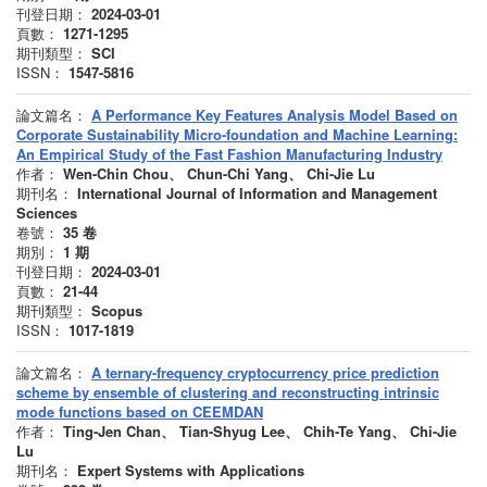
刊登日期：
2024-03-01
頁數：
1271-1295
期刊類型：
SCI
ISSN：
1547-5816
論文篇名：
A Performance Key Features Analysis Model Based on
Corporate Sustainability Micro-foundation and Machine Learning:
An Empirical Study of the Fast Fashion Manufacturing Industry
作者：
Wen-Chin Chou、 Chun-Chi Yang、 Chi-Jie Lu
期刊名：
International Journal of Information and Management
Sciences
卷號：
35
卷
期別：
1
期
刊登日期：
2024-03-01
頁數：
21-44
期刊類型：
Scopus
ISSN：
1017-1819
論文篇名：
A ternary-frequency cryptocurrency price prediction
scheme by ensemble of clustering and reconstructing intrinsic
mode functions based on CEEMDAN
作者：
Ting-Jen Chan、 Tian-Shyug Lee、 Chih-Te Yang、 Chi-Jie
Lu
期刊名：
Expert Systems with Applications