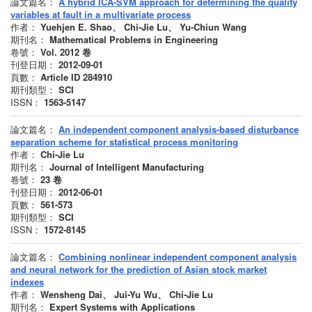
論文篇名：
A hybrid ICA-SVM approach for determining the quality
variables at fault in a multivariate process
作者：
Yuehjen E. Shao、 Chi-Jie Lu、 Yu-Chiun Wang
期刊名：
Mathematical Problems in Engineering
卷號：
Vol. 2012
卷
刊登日期：
2012-09-01
頁數：
Article ID 284910
期刊類型：
SCI
ISSN：
1563-5147
論文篇名：
An independent component analysis-based disturbance
separation scheme for statistical process monitoring
作者：
Chi-Jie Lu
期刊名：
Journal of Intelligent Manufacturing
卷號：
23
卷
刊登日期：
2012-06-01
頁數：
561-573
期刊類型：
SCI
ISSN：
1572-8145
論文篇名：
Combining nonlinear independent component analysis
and neural network for the prediction of Asian stock market
indexes
作者：
Wensheng Dai、 Jui-Yu Wu、 Chi-Jie Lu
期刊名：
Expert Systems with Applications