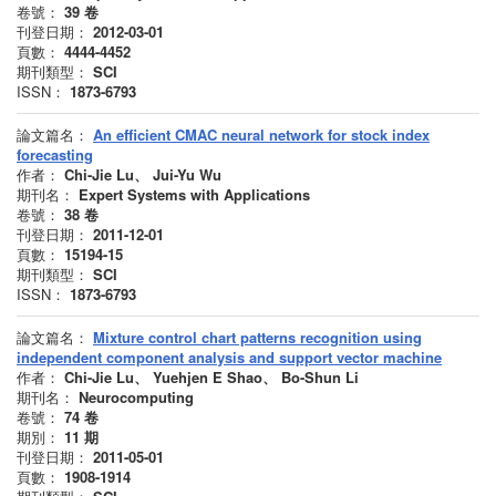
卷號：
39
卷
刊登日期：
2012-03-01
頁數：
4444-4452
期刊類型：
SCI
ISSN：
1873-6793
論文篇名：
An efficient CMAC neural network for stock index
forecasting
作者：
Chi-Jie Lu、 Jui-Yu Wu
期刊名：
Expert Systems with Applications
卷號：
38
卷
刊登日期：
2011-12-01
頁數：
15194-15
期刊類型：
SCI
ISSN：
1873-6793
論文篇名：
Mixture control chart patterns recognition using
independent component analysis and support vector machine
作者：
Chi-Jie Lu、 Yuehjen E Shao、 Bo-Shun Li
期刊名：
Neurocomputing
卷號：
74
卷
期別：
11
期
刊登日期：
2011-05-01
頁數：
1908-1914