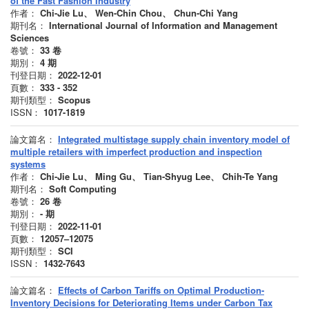
of the Fast Fashion Industry
作者：
Chi-Jie Lu、 Wen-Chin Chou、 Chun-Chi Yang
期刊名：
International Journal of Information and Management
Sciences
卷號：
33
卷
期別：
4
期
刊登日期：
2022-12-01
頁數：
333 - 352
期刊類型：
Scopus
ISSN：
1017-1819
論文篇名：
Integrated multistage supply chain inventory model of
multiple retailers with imperfect production and inspection
systems
作者：
Chi-Jie Lu、 Ming Gu、 Tian-Shyug Lee、 Chih-Te Yang
期刊名：
Soft Computing
卷號：
26
卷
期別：
-
期
刊登日期：
2022-11-01
頁數：
12057–12075
期刊類型：
SCI
ISSN：
1432-7643
論文篇名：
Effects of Carbon Tariffs on Optimal Production-
Inventory Decisions for Deteriorating Items under Carbon Tax