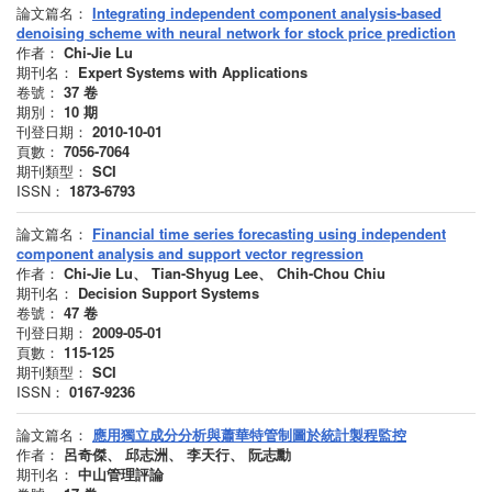
論文篇名：
Integrating independent component analysis-based
denoising scheme with neural network for stock price prediction
作者：
Chi-Jie Lu
期刊名：
Expert Systems with Applications
卷號：
37
卷
期別：
10
期
刊登日期：
2010-10-01
頁數：
7056-7064
期刊類型：
SCI
ISSN：
1873-6793
論文篇名：
Financial time series forecasting using independent
component analysis and support vector regression
作者：
Chi-Jie Lu、 Tian-Shyug Lee、 Chih-Chou Chiu
期刊名：
Decision Support Systems
卷號：
47
卷
刊登日期：
2009-05-01
頁數：
115-125
期刊類型：
SCI
ISSN：
‎0167-9236
論文篇名：
應用獨立成分分析與蕭華特管制圖於統計製程監控
作者：
呂奇傑、 邱志洲、 李天行、 阮志勳
期刊名：
中山管理評論