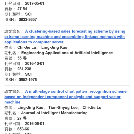
刊登日期：
2017-05-01
頁數：
47-54
期刊類型：
SCI
ISSN：
0933-3657
論文篇名：
A clustering-based sales forecasting scheme by using
extreme learning machine and ensembling linkage methods with
applications to computer server
作者：
Chi-Jie Lu、 Ling-Jing Kao
期刊名：
Engineering Applications of Artificial Intelligence
卷號：
55
卷
刊登日期：
2016-10-01
頁數：
231-238
期刊類型：
SCI
ISSN：
0952-1976
論文篇名：
A multi-stage control chart pattern recognition scheme
based on independent component analysis and support vector
machine
作者：
Ling-Jing Kao、 Tian-Shyug Lee、 Chi-Jie Lu
期刊名：
Journal of Intelligent Manufacturing
卷號：
27
卷
刊登日期：
2016-06-01
頁數：
653-66