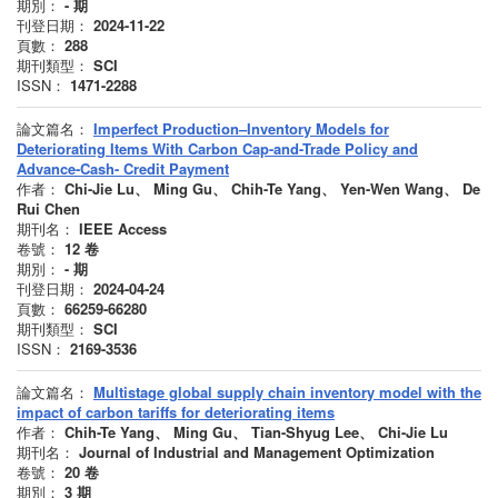
期別：
-
期
刊登日期：
2024-11-22
頁數：
288
期刊類型：
SCI
ISSN：
1471-2288
論文篇名：
Imperfect Production–Inventory Models for
Deteriorating Items With Carbon Cap-and-Trade Policy and
Advance-Cash- Credit Payment
作者：
Chi-Jie Lu、 Ming Gu、 Chih-Te Yang、 Yen-Wen Wang、 De
Rui Chen
期刊名：
IEEE Access
卷號：
12
卷
期別：
-
期
刊登日期：
2024-04-24
頁數：
66259-66280
期刊類型：
SCI
ISSN：
2169-3536
論文篇名：
Multistage global supply chain inventory model with the
impact of carbon tariffs for deteriorating items
作者：
Chih-Te Yang、 Ming Gu、 Tian-Shyug Lee、 Chi-Jie Lu
期刊名：
Journal of Industrial and Management Optimization
卷號：
20
卷
期別：
3
期