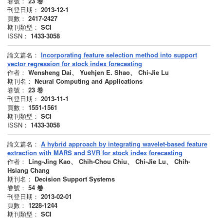
卷號：
23
卷
刊登日期：
2013-12-1
頁數：
2417-2427
期刊類型：
SCI
ISSN：
1433-3058
論文篇名：
Incorporating feature selection method into support
vector regression for stock index forecasting
作者：
Wensheng Dai、 Yuehjen E. Shao、 Chi-Jie Lu
期刊名：
Neural Computing and Applications
卷號：
23
卷
刊登日期：
2013-11-1
頁數：
1551-1561
期刊類型：
SCI
ISSN：
1433-3058
論文篇名：
A hybrid approach by integrating wavelet-based feature
extraction with MARS and SVR for stock index forecasting
作者：
Ling-Jing Kao、 Chih-Chou Chiu、 Chi-Jie Lu、 Chih-
Hsiang Chang
期刊名：
Decision Support Systems
卷號：
54
卷
刊登日期：
2013-02-01
頁數：
1228-1244
期刊類型：
SCI