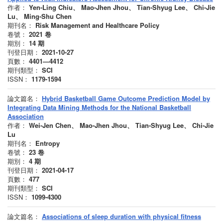
作者：
Yen-Ling Chiu、 Mao-Jhen Jhou、 Tian-Shyug Lee、 Chi-Jie
Lu、 Ming-Shu Chen
期刊名：
Risk Management and Healthcare Policy
卷號：
2021
卷
期別：
14
期
刊登日期：
2021-10-27
頁數：
4401—4412
期刊類型：
SCI
ISSN：
1179-1594
論文篇名：
Hybrid Basketball Game Outcome Prediction Model by
Integrating Data Mining Methods for the National Basketball
Association
作者：
Wei-Jen Chen、 Mao-Jhen Jhou、 Tian-Shyug Lee、 Chi-Jie
Lu
期刊名：
Entropy
卷號：
23
卷
期別：
4
期
刊登日期：
2021-04-17
頁數：
477
期刊類型：
SCI
ISSN：
1099-4300
論文篇名：
Associations of sleep duration with physical fitness