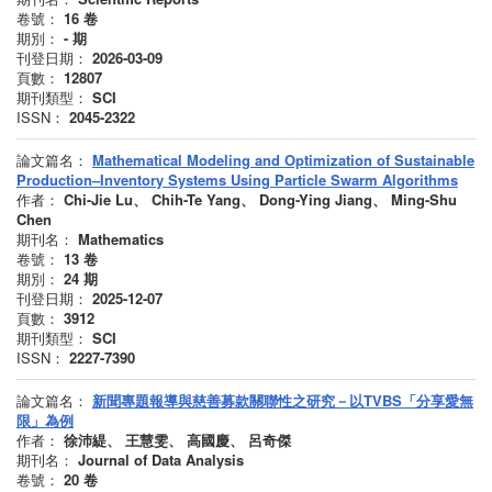
卷號：
16
卷
期別：
-
期
刊登日期：
2026-03-09
頁數：
12807
期刊類型：
SCI
ISSN：
2045-2322
論文篇名：
Mathematical Modeling and Optimization of Sustainable
Production–Inventory Systems Using Particle Swarm Algorithms
作者：
Chi-Jie Lu、 Chih-Te Yang、 Dong-Ying Jiang、 Ming-Shu
Chen
期刊名：
Mathematics
卷號：
13
卷
期別：
24
期
刊登日期：
2025-12-07
頁數：
3912
期刊類型：
SCI
ISSN：
2227-7390
論文篇名：
新聞專題報導與慈善募款關聯性之研究－以TVBS「分享愛無
限」為例
作者：
徐沛緹、 王慧雯、 高國慶、 呂奇傑
期刊名：
Journal of Data Analysis
卷號：
20
卷