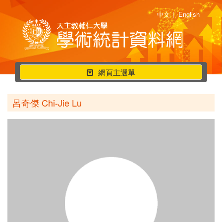
中文
|
English
行
網頁主選單
動
選
呂奇傑 Chi-Jie Lu
單