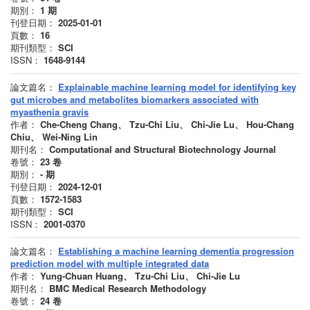
期別：
1
期
刊登日期：
2025-01-01
頁數：
16
期刊類型：
SCI
ISSN：
1648-9144
論文篇名：
Explainable machine learning model for identifying key
gut microbes and metabolites biomarkers associated with
myasthenia gravis
作者：
Che-Cheng Chang、 Tzu-Chi Liu、 Chi-Jie Lu、 Hou-Chang
Chiu、 Wei-Ning Lin
期刊名：
Computational and Structural Biotechnology Journal
卷號：
23
卷
期別：
-
期
刊登日期：
2024-12-01
頁數：
1572-1583
期刊類型：
SCI
ISSN：
2001-0370
論文篇名：
Establishing a machine learning dementia progression
prediction model with multiple integrated data
作者：
Yung-Chuan Huang、 Tzu-Chi Liu、 Chi-Jie Lu
期刊名：
BMC Medical Research Methodology
卷號：
24
卷