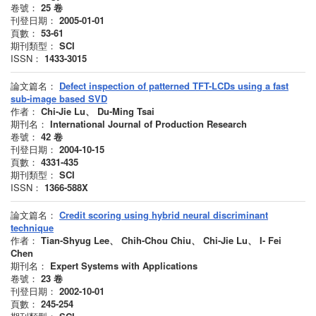
卷號：
25
卷
刊登日期：
2005-01-01
頁數：
53-61
期刊類型：
SCI
ISSN：
1433-3015
論文篇名：
Defect inspection of patterned TFT-LCDs using a fast
sub-image based SVD
作者：
Chi-Jie Lu、 Du-Ming Tsai
期刊名：
International Journal of Production Research
卷號：
42
卷
刊登日期：
2004-10-15
頁數：
4331-435
期刊類型：
SCI
ISSN：
1366-588X
論文篇名：
Credit scoring using hybrid neural discriminant
technique
作者：
Tian-Shyug Lee、 Chih-Chou Chiu、 Chi-Jie Lu、 I- Fei
Chen
期刊名：
Expert Systems with Applications
卷號：
23
卷
刊登日期：
2002-10-01
頁數：
245-254