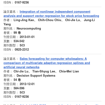
ISSN：
‎0167-9236
論文篇名：
Integration of nonlinear independent component
analysis and support vector regression for stock price forecasting
作者：
Ling-Jing Kao、 Chih-Chou Chiu、 Chi-Jie Lu、 Jung-Li
Yang
期刊名：
Neurocomputing
卷號：
99
卷
刊登日期：
2013-01-01
頁數：
534-542
期刊類型：
SCI
ISSN：
0925-2312
論文篇名：
Sales forecasting for computer wholesalers: A
comparison of multivariate adaptive regression splines and
artificial neural networks
作者：
Chi-Jie Lu、 Tian-Shyug Lee、 Chia-Mei Lian
期刊名：
Decision Support Systems
卷號：
54
卷
刊登日期：
2012-12-01
頁數：
584-596
期刊類型：
SCI
ISSN：
0167-9236