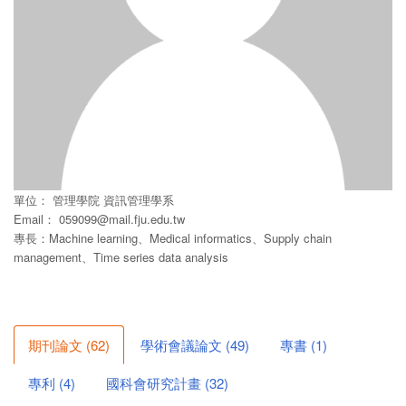
單位：
管理學院
資訊管理學系
Email：
059099@mail.fju.edu.tw
專長：Machine learning、Medical informatics、Supply chain
management、Time series data analysis
期刊論文
(
62
)
學術會議論文
(
49
)
專書
(
1
)
專利
(
4
)
國科會研究計畫
(
32
)