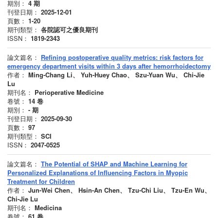
期別：
4
期
刊登日期：
2025-12-01
頁數：
1-20
期刊類型：
各院認可之優良期刊
ISSN：
1819-2343
論文篇名：
Refining postoperative quality metrics: risk factors for
emergency department visits within 3 days after hemorrhoidectomy
作者：
Ming-Chang Li、 Yuh-Huey Chao、 Szu-Yuan Wu、 Chi-Jie
Lu
期刊名：
Perioperative Medicine
卷號：
14
卷
期別：
-
期
刊登日期：
2025-09-30
頁數：
97
期刊類型：
SCI
ISSN：
2047-0525
論文篇名：
The Potential of SHAP and Machine Learning for
Personalized Explanations of Influencing Factors in Myopic
Treatment for Children
作者：
Jun-Wei Chen、 Hsin-An Chen、 Tzu-Chi Liu、 Tzu-En Wu、
Chi-Jie Lu
期刊名：
Medicina
卷號：
61
卷