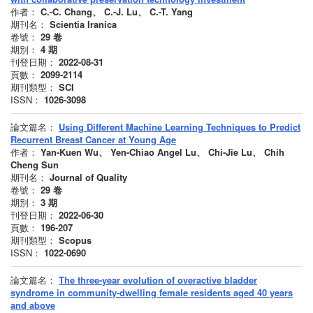
作者：
C.-C. Chang、 C.-J. Lu、 C.-T. Yang
期刊名：
Scientia Iranica
卷號：
29
卷
期別：
4
期
刊登日期：
2022-08-31
頁數：
2099-2114
期刊類型：
SCI
ISSN：
1026-3098
論文篇名：
Using Different Machine Learning Techniques to Predict
Recurrent Breast Cancer at Young Age
作者：
Yan-Kuen Wu、 Yen-Chiao Angel Lu、 Chi-Jie Lu、 Chih
Cheng Sun
期刊名：
Journal of Quality
卷號：
29
卷
期別：
3
期
刊登日期：
2022-06-30
頁數：
196-207
期刊類型：
Scopus
ISSN：
1022-0690
論文篇名：
The three-year evolution of overactive bladder
syndrome in community-dwelling female residents aged 40 years
and above