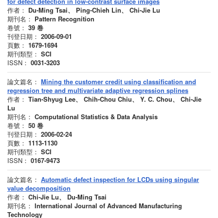
for defect detection in low-contrast surface images
作者：
Du-Ming Tsai、 Ping-Chieh Lin、 Chi-Jie Lu
期刊名：
Pattern Recognition
卷號：
39
卷
刊登日期：
2006-09-01
頁數：
1679-1694
期刊類型：
SCI
ISSN：
0031-3203
論文篇名：
Mining the customer credit using classification and
regression tree and multivariate adaptive regression splines
作者：
Tian-Shyug Lee、 Chih-Chou Chiu、 Y. C. Chou、 Chi-Jie
Lu
期刊名：
Computational Statistics & Data Analysis
卷號：
50
卷
刊登日期：
2006-02-24
頁數：
1113-1130
期刊類型：
SCI
ISSN：
0167-9473
論文篇名：
Automatic defect inspection for LCDs using singular
value decomposition
作者：
Chi-Jie Lu、 Du-Ming Tsai
期刊名：
International Journal of Advanced Manufacturing
Technology