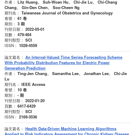
作者：
Litz Huang、 Suh-Woan Hu、 Chi-Jie Lu、 Chi-Chang
Chang、 Gin-Den Chen、 Soo-Cheen Ng
期刊名：
Taiwanese Journal of Obstetrics and Gynecology
卷號：
61
卷
期別：
3
期
刊登日期：
2022-05-01
頁數：
479-484
期刊類型：
SCI
ISSN：
1028-4559
論文篇名：
An Interval-Valued Time Series Forecasting Scheme
With Probability Distribution Features for Electric Power
Generation Prediction
作者：
Ting-Jen Chang、 Samantha Lee、 Jonathan Lee、 Chi-Jie
Lu
期刊名：
IEEE Access
卷號：
10
卷
期別：
-
期
刊登日期：
2022-01-20
頁數：
6417-6429
期刊類型：
SCI
ISSN：
2169-3536
論文篇名：
Health Data-Driven Machine Learning Algorithms
Applied to Risk Indicators Assessment for Chronic Kidney Disease