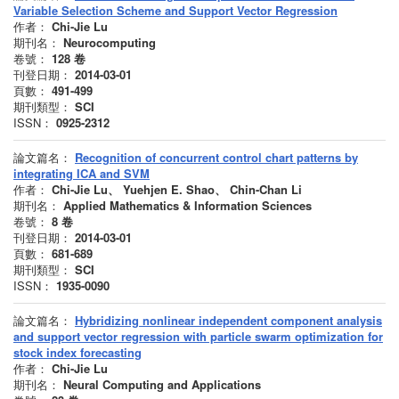
Variable Selection Scheme and Support Vector Regression
作者：
Chi-Jie Lu
期刊名：
Neurocomputing
卷號：
128
卷
刊登日期：
2014-03-01
頁數：
491-499
期刊類型：
SCI
ISSN：
0925-2312
論文篇名：
Recognition of concurrent control chart patterns by
integrating ICA and SVM
作者：
Chi-Jie Lu、 Yuehjen E. Shao、 Chin-Chan Li
期刊名：
Applied Mathematics & Information Sciences
卷號：
8
卷
刊登日期：
2014-03-01
頁數：
681-689
期刊類型：
SCI
ISSN：
1935-0090
論文篇名：
Hybridizing nonlinear independent component analysis
and support vector regression with particle swarm optimization for
stock index forecasting
作者：
Chi-Jie Lu
期刊名：
Neural Computing and Applications