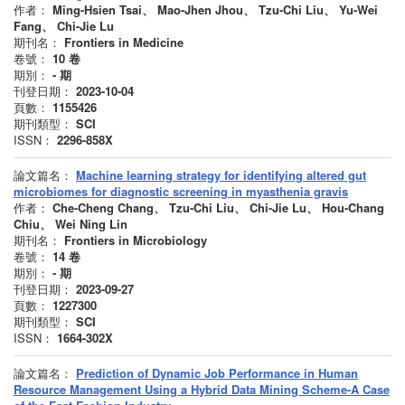
作者：
Ming-Hsien Tsai、 Mao-Jhen Jhou、 Tzu-Chi Liu、 Yu-Wei
Fang、 Chi-Jie Lu
期刊名：
Frontiers in Medicine
卷號：
10
卷
期別：
-
期
刊登日期：
2023-10-04
頁數：
1155426
期刊類型：
SCI
ISSN：
2296-858X
論文篇名：
Machine learning strategy for identifying altered gut
microbiomes for diagnostic screening in myasthenia gravis
作者：
Che-Cheng Chang、 Tzu-Chi Liu、 Chi-Jie Lu、 Hou-Chang
Chiu、 Wei Ning Lin
期刊名：
Frontiers in Microbiology
卷號：
14
卷
期別：
-
期
刊登日期：
2023-09-27
頁數：
1227300
期刊類型：
SCI
ISSN：
1664-302X
論文篇名：
Prediction of Dynamic Job Performance in Human
Resource Management Using a Hybrid Data Mining Scheme-A Case