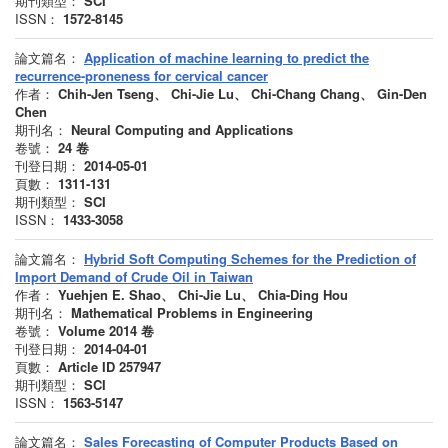
期刊類型：
SCI
ISSN：
1572-8145
論文篇名：
Application of machine learning to predict the
recurrence-proneness for cervical cancer
作者：
Chih-Jen Tseng、 Chi-Jie Lu、 Chi-Chang Chang、 Gin-Den
Chen
期刊名：
Neural Computing and Applications
卷號：
24
卷
刊登日期：
2014-05-01
頁數：
1311-131
期刊類型：
SCI
ISSN：
1433-3058
論文篇名：
Hybrid Soft Computing Schemes for the Prediction of
Import Demand of Crude Oil in Taiwan
作者：
Yuehjen E. Shao、 Chi-Jie Lu、 Chia-Ding Hou
期刊名：
Mathematical Problems in Engineering
卷號：
Volume 2014
卷
刊登日期：
2014-04-01
頁數：
Article ID 257947
期刊類型：
SCI
ISSN：
1563-5147
論文篇名：
Sales Forecasting of Computer Products Based on