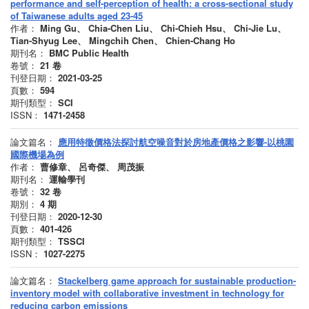
performance and self-perception of health: a cross-sectional study
of Taiwanese adults aged 23-45
作者：
Ming Gu、 Chia-Chen Liu、 Chi-Chieh Hsu、 Chi-Jie Lu、
Tian-Shyug Lee、 Mingchih Chen、 Chien-Chang Ho
期刊名：
BMC Public Health
卷號：
21
卷
刊登日期：
2021-03-25
頁數：
594
期刊類型：
SCI
ISSN：
1471-2458
論文篇名：
應用特徵價格法探討航空噪音對於房地產價格之影響-以桃園
國際機場為例
作者：
曹修章、 呂奇傑、 周茂振
期刊名：
運輸學刊
卷號：
32
卷
期別：
4
期
刊登日期：
2020-12-30
頁數：
401-426
期刊類型：
TSSCI
ISSN：
1027-2275
論文篇名：
Stackelberg game approach for sustainable production-
inventory model with collaborative investment in technology for
reducing carbon emissions