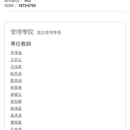
期刊類型：
SCI
ISSN：
1873-6793
管理學院
資訊管理學系
專任教師
李博逸
王冠云
石佳惠
歐思鼎
鄭美娟
林青峰
林雅文
黃智榮
林湘霖
葉承達
董惟鳳
呂奇傑