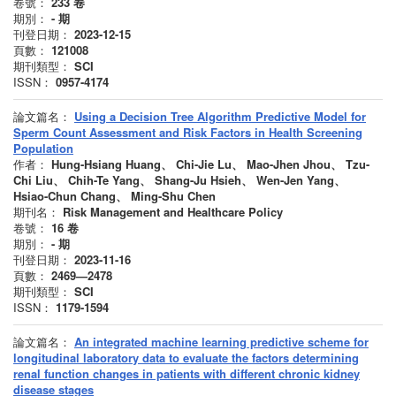
卷號：
233
卷
期別：
-
期
刊登日期：
2023-12-15
頁數：
121008
期刊類型：
SCI
ISSN：
0957-4174
論文篇名：
Using a Decision Tree Algorithm Predictive Model for
Sperm Count Assessment and Risk Factors in Health Screening
Population
作者：
Hung-Hsiang Huang、 Chi-Jie Lu、 Mao-Jhen Jhou、 Tzu-
Chi Liu、 Chih-Te Yang、 Shang-Ju Hsieh、 Wen-Jen Yang、
Hsiao-Chun Chang、 Ming-Shu Chen
期刊名：
Risk Management and Healthcare Policy
卷號：
16
卷
期別：
-
期
刊登日期：
2023-11-16
頁數：
2469—2478
期刊類型：
SCI
ISSN：
1179-1594
論文篇名：
An integrated machine learning predictive scheme for
longitudinal laboratory data to evaluate the factors determining
renal function changes in patients with different chronic kidney
disease stages