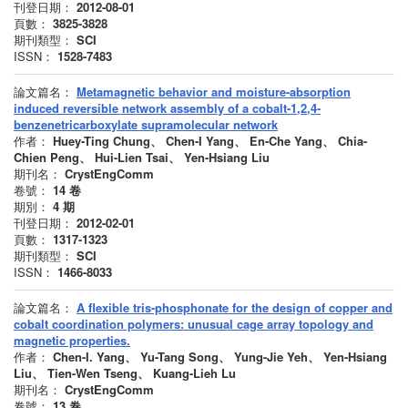
刊登日期：
2012-08-01
頁數：
3825-3828
期刊類型：
SCI
ISSN：
1528-7483
論文篇名：
Metamagnetic behavior and moisture-absorption
induced reversible network assembly of a cobalt-1,2,4-
benzenetricarboxylate supramolecular network
作者：
Huey-Ting Chung、 Chen-I Yang、 En-Che Yang、 Chia-
Chien Peng、 Hui-Lien Tsai、 Yen-Hsiang Liu
期刊名：
CrystEngComm
卷號：
14
卷
期別：
4
期
刊登日期：
2012-02-01
頁數：
1317-1323
期刊類型：
SCI
ISSN：
1466-8033
論文篇名：
A flexible tris-phosphonate for the design of copper and
cobalt coordination polymers: unusual cage array topology and
magnetic properties.
作者：
Chen-I. Yang、 Yu-Tang Song、 Yung-Jie Yeh、 Yen-Hsiang
Liu、 Tien-Wen Tseng、 Kuang-Lieh Lu
期刊名：
CrystEngComm
卷號：
13
卷