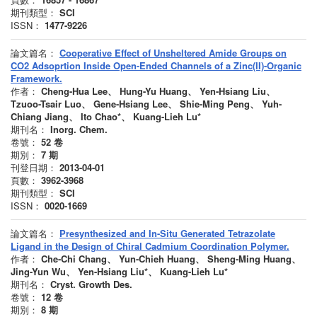
期刊類型：
SCI
ISSN：
1477-9226
論文篇名：
Cooperative Effect of Unsheltered Amide Groups on
CO2 Adsoprtion Inside Open-Ended Channels of a Zinc(II)-Organic
Framework.
作者：
Cheng-Hua Lee、 Hung-Yu Huang、 Yen-Hsiang Liu、
Tzuoo-Tsair Luo、 Gene-Hsiang Lee、 Shie-Ming Peng、 Yuh-
Chiang Jiang、 Ito Chao*、 Kuang-Lieh Lu*
期刊名：
Inorg. Chem.
卷號：
52
卷
期別：
7
期
刊登日期：
2013-04-01
頁數：
3962-3968
期刊類型：
SCI
ISSN：
0020-1669
論文篇名：
Presynthesized and In-Situ Generated Tetrazolate
Ligand in the Design of Chiral Cadmium Coordination Polymer.
作者：
Che-Chi Chang、 Yun-Chieh Huang、 Sheng-Ming Huang、
Jing-Yun Wu、 Yen-Hsiang Liu*、 Kuang-Lieh Lu*
期刊名：
Cryst. Growth Des.
卷號：
12
卷
期別：
8
期