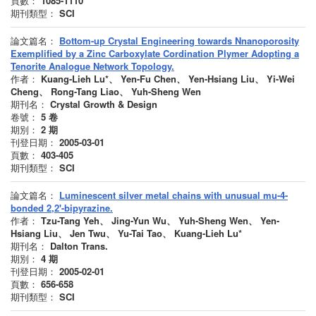
頁數：
1085-1110
期刊類型：
SCI
論文篇名：
Bottom-up Crystal Engineering towards Nnanoporosity
Exemplified by a Zinc Carboxylate Cordination Plymer Adopting a
Tenorite Analogue Network Topology.
作者：
Kuang-Lieh Lu*、 Yen-Fu Chen、 Yen-Hsiang Liu、 Yi-Wei
Cheng、 Rong-Tang Liao、 Yuh-Sheng Wen
期刊名：
Crystal Growth & Design
卷號：
5
卷
期別：
2
期
刊登日期：
2005-03-01
頁數：
403-405
期刊類型：
SCI
論文篇名：
Luminescent silver metal chains with unusual mu-4-
bonded 2,2'-bipyrazine.
作者：
Tzu-Tang Yeh、 Jing-Yun Wu、 Yuh-Sheng Wen、 Yen-
Hsiang Liu、 Jen Twu、 Yu-Tai Tao、 Kuang-Lieh Lu*
期刊名：
Dalton Trans.
期別：
4
期
刊登日期：
2005-02-01
頁數：
656-658
期刊類型：
SCI