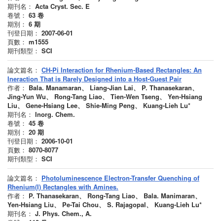
期刊名：
Acta Cryst. Sec. E
卷號：
63
卷
期別：
6
期
刊登日期：
2007-06-01
頁數：
m1555
期刊類型：
SCI
論文篇名：
CH-Pi Interaction for Rhenium-Based Rectangles: An
Ineraction That is Rarely Designed into a Host-Guest Pair
作者：
Bala. Manamaran、 Liang-Jian Lai、 P. Thanasekaran、
Jing-Yun Wu、 Rong-Tang Liao、 Tien-Wen Tseng、 Yen-Hsiang
Liu、 Gene-Hsiang Lee、 Shie-Ming Peng、 Kuang-Lieh Lu*
期刊名：
Inorg. Chem.
卷號：
45
卷
期別：
20
期
刊登日期：
2006-10-01
頁數：
8070-8077
期刊類型：
SCI
論文篇名：
Photoluminescence Electron-Transfer Quenching of
Rhenium(I) Rectangles with Amines.
作者：
P. Thanasekaran、 Rong-Tang Liao、 Bala. Manimaran、
Yen-Hsiang Liu、 Pe-Tai Chou、 S. Rajagopal、 Kuang-Lieh Lu*
期刊名：
J. Phys. Chem., A.