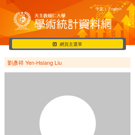
中文
|
English
行
網頁主選單
動
選
劉彥祥 Yen-Hsiang Liu
單