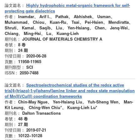
論文篇名：
Highly hydrophobic metal-organic framework for self-
protecting gate dielectrics
作者：
Inamdar、 Arif I.、 Pathak、 Abhishek、 Usman、
Muhammad、 Chiou、 Kuan-Ru、 Tsai、 Pei-Hsien、 Mendiratta、
Shruti、 Kamal、 Saqib、 Liu、 Yen-Hsiang、 Chen、 Jenq-Wei、
Chiang、 Ming-Hsi、 Lu、 Kuang-Lieh
期刊名：
JOURNAL OF MATERIALS CHEMISTRY A
卷號：
8
卷
期別：
24
期
刊登日期：
2020-06-28
頁數：
11958-11965
期刊類型：
SCI
ISSN：
2050-7488
論文篇名：
Spectroelectrochemical studies of the redox active
tris[4-(triazol-1-yl)phenyl]amine linker and redox state manipulation
of Mn(II)/Cu(II) coordination frameworks
作者：
Chin-May Ngue、 Yen-Hsiang Liu、 Yuh-Sheng Wen、 Man-
Kit Leung、 Ching-Wen Chiu*、 Kuang-Lieh Lu*
期刊名：
Dalton Transactions
卷號：
48
卷
期別：
27
期
刊登日期：
2019-07-21
頁數：
10122–10128