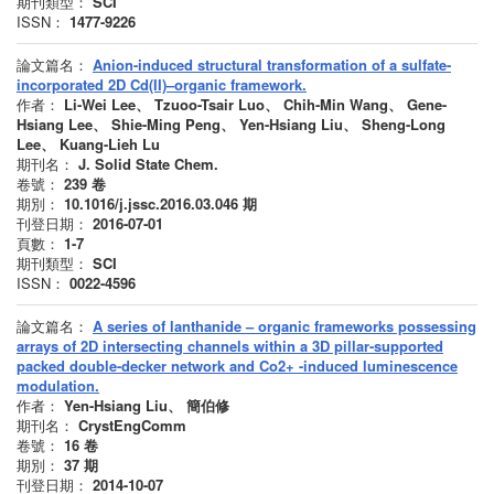
期刊類型：
SCI
ISSN：
1477-9226
論文篇名：
Anion-induced structural transformation of a sulfate-
incorporated 2D Cd(II)–organic framework.
作者：
Li-Wei Lee、 Tzuoo-Tsair Luo、 Chih-Min Wang、 Gene-
Hsiang Lee、 Shie-Ming Peng、 Yen-Hsiang Liu、 Sheng-Long
Lee、 Kuang-Lieh Lu
期刊名：
J. Solid State Chem.
卷號：
239
卷
期別：
10.1016/j.jssc.2016.03.046
期
刊登日期：
2016-07-01
頁數：
1-7
期刊類型：
SCI
ISSN：
0022-4596
論文篇名：
A series of lanthanide – organic frameworks possessing
arrays of 2D intersecting channels within a 3D pillar-supported
packed double-decker network and Co2+ -induced luminescence
modulation.
作者：
Yen-Hsiang Liu、 簡伯修
期刊名：
CrystEngComm
卷號：
16
卷
期別：
37
期
刊登日期：
2014-10-07