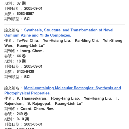
期別：
37
期
刊登日期：
2005-09-01
頁數：
6063-6067
期刊類型：
SCI
論文篇名：
Synthesis, Structure, and Transformation of Novel
Osmium Azine and Ylide Complexes.
作者：
Te-Wei Chiu、 Yen-Hsiang Liu、 Kai-Ming Chi、 Yuh-Sheng
Wen、 Kuang-Lieh Lu*
期刊名：
Inorg. Chem.
卷號：
44
卷
期別：
18
期
刊登日期：
2005-09-01
頁數：
6425-6430
期刊類型：
SCI
論文篇名：
Metal-containing Molecular Rectangles: Synthesis and
Photophysical Properties.
作者：
P. Thanasekaran、 Rong-Tang Liao、 Yen-Hsiang Liu、 T.
Rajendran、 S. Rajagopal、 Kuang-Lieh Lu*
期刊名：
Coord. Chem. Rev.
卷號：
249
卷
期別：
9-10
期
刊登日期：
2005-05-01