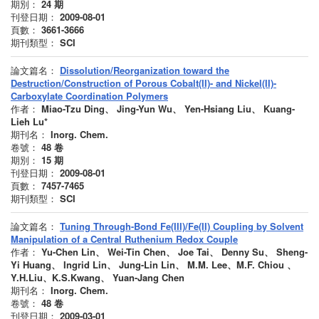
期別：
24
期
刊登日期：
2009-08-01
頁數：
3661-3666
期刊類型：
SCI
論文篇名：
Dissolution/Reorganization toward the
Destruction/Construction of Porous Cobalt(II)- and Nickel(II)-
Carboxylate Coordination Polymers
作者：
Miao-Tzu Ding、 Jing-Yun Wu、 Yen-Hsiang Liu、 Kuang-
Lieh Lu*
期刊名：
Inorg. Chem.
卷號：
48
卷
期別：
15
期
刊登日期：
2009-08-01
頁數：
7457-7465
期刊類型：
SCI
論文篇名：
Tuning Through-Bond Fe(III)/Fe(II) Coupling by Solvent
Manipulation of a Central Ruthenium Redox Couple
作者：
Yu-Chen Lin、 Wei-Tin Chen、 Joe Tai、 Denny Su、 Sheng-
Yi Huang、 Ingrid Lin、 Jung-Lin Lin、 M.M. Lee、M.F. Chiou 、
Y.H.Liu、K.S.Kwang、 Yuan-Jang Chen
期刊名：
Inorg. Chem.
卷號：
48
卷
刊登日期：
2009-03-01