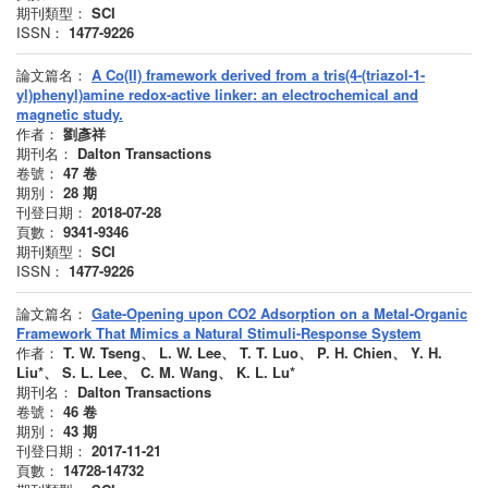
期刊類型：
SCI
ISSN：
1477-9226
論文篇名：
A Co(II) framework derived from a tris(4-(triazol-1-
yl)phenyl)amine redox-active linker: an electrochemical and
magnetic study.
作者：
劉彥祥
期刊名：
Dalton Transactions
卷號：
47
卷
期別：
28
期
刊登日期：
2018-07-28
頁數：
9341-9346
期刊類型：
SCI
ISSN：
1477-9226
論文篇名：
Gate-Opening upon CO2 Adsorption on a Metal-Organic
Framework That Mimics a Natural Stimuli-Response System
作者：
T. W. Tseng、 L. W. Lee、 T. T. Luo、 P. H. Chien、 Y. H.
Liu*、 S. L. Lee、 C. M. Wang、 K. L. Lu*
期刊名：
Dalton Transactions
卷號：
46
卷
期別：
43
期
刊登日期：
2017-11-21
頁數：
14728-14732