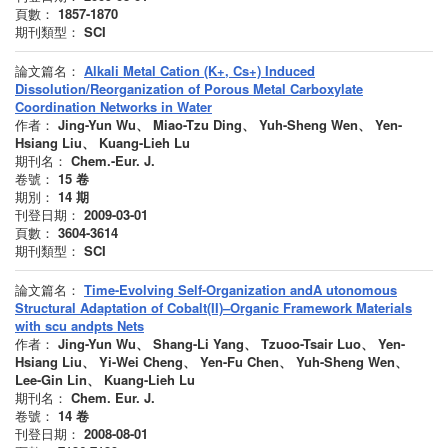
頁數：
1857-1870
期刊類型：
SCI
論文篇名：
Alkali Metal Cation (K+, Cs+) Induced
Dissolution/Reorganization of Porous Metal Carboxylate
Coordination Networks in Water
作者：
Jing-Yun Wu、 Miao-Tzu Ding、 Yuh-Sheng Wen、 Yen-
Hsiang Liu、 Kuang-Lieh Lu
期刊名：
Chem.-Eur. J.
卷號：
15
卷
期別：
14
期
刊登日期：
2009-03-01
頁數：
3604-3614
期刊類型：
SCI
論文篇名：
Time-Evolving Self-Organization andA utonomous
Structural Adaptation of Cobalt(II)–Organic Framework Materials
with scu andpts Nets
作者：
Jing-Yun Wu、 Shang-Li Yang、 Tzuoo-Tsair Luo、 Yen-
Hsiang Liu、 Yi-Wei Cheng、 Yen-Fu Chen、 Yuh-Sheng Wen、
Lee-Gin Lin、 Kuang-Lieh Lu
期刊名：
Chem. Eur. J.
卷號：
14
卷
刊登日期：
2008-08-01