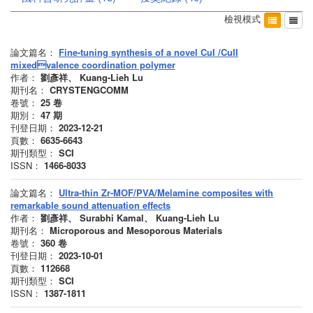
檢視模式
論文篇名：
Fine-tuning synthesis of a novel CuI /CuII
mixedvalence coordination polymer
作者：
劉彥祥、 Kuang-Lieh Lu
期刊名：
CRYSTENGCOMM
卷號：
25
卷
期別：
47
期
刊登日期：
2023-12-21
頁數：
6635-6643
期刊類型：
SCI
ISSN：
1466-8033
論文篇名：
Ultra-thin Zr-MOF/PVA/Melamine composites with
remarkable sound attenuation effects
作者：
劉彥祥、 Surabhi Kamal、 Kuang-Lieh Lu
期刊名：
Microporous and Mesoporous Materials
卷號：
360
卷
刊登日期：
2023-10-01
頁數：
112668
期刊類型：
SCI
ISSN：
1387-1811