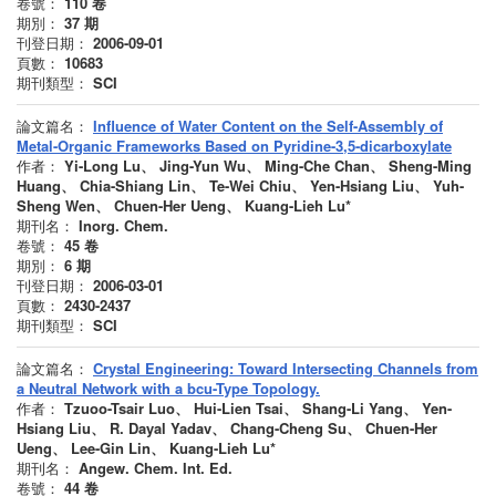
卷號：
110
卷
期別：
37
期
刊登日期：
2006-09-01
頁數：
10683
期刊類型：
SCI
論文篇名：
Influence of Water Content on the Self-Assembly of
Metal-Organic Frameworks Based on Pyridine-3,5-dicarboxylate
作者：
Yi-Long Lu、 Jing-Yun Wu、 Ming-Che Chan、 Sheng-Ming
Huang、 Chia-Shiang Lin、 Te-Wei Chiu、 Yen-Hsiang Liu、 Yuh-
Sheng Wen、 Chuen-Her Ueng、 Kuang-Lieh Lu*
期刊名：
Inorg. Chem.
卷號：
45
卷
期別：
6
期
刊登日期：
2006-03-01
頁數：
2430-2437
期刊類型：
SCI
論文篇名：
Crystal Engineering: Toward Intersecting Channels from
a Neutral Network with a bcu-Type Topology.
作者：
Tzuoo-Tsair Luo、 Hui-Lien Tsai、 Shang-Li Yang、 Yen-
Hsiang Liu、 R. Dayal Yadav、 Chang-Cheng Su、 Chuen-Her
Ueng、 Lee-Gin Lin、 Kuang-Lieh Lu*
期刊名：
Angew. Chem. Int. Ed.
卷號：
44
卷