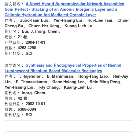
論文篇名：
A Novel Hybrid Supramolecular Network Assembled
from Perfect - Stacking of an Anionic Inorganic Layer and a
Cationic Hydronium-Ion-Mediated Organic Layer
作者：
Tzuoo-Tsair Luo、 Yen-Hsiang Liu、 Hui-Lien Tsai、 Chan-
Cheng Su、 Chuen-Her Ueng、 Kuang-Lieh Lu
期刊名：
Eur. J. Inorg. Chem.
卷號：
21
卷
刊登日期：
2004-11-01
頁數：
4253-4258
期刊類型：
SCI
論文篇名：
Synthesis and Photophysical Properties of Neutral
Luminescent Rhenium-Based Molecular Rectangles
作者：
T. Rajendran、 B. Manimaran、 Rong-Tang Liao、 Ren-Jay
Lin、 P. Thanasekaran、 Gene-Hsiang Lee、 Shie-Ming Peng、
Yen-Hsiang Liu、 I-Jy Chang、 Kuang-Lieh Lu
期刊名：
Inorg. Chem.
卷號：
42
卷
刊登日期：
2003-10-01
頁數：
6388-6394
期刊類型：
SCI