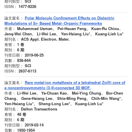
期刊類型：
SCI
ISSN：
1477-9226
論文篇名：
Polar Molecule Confinement Effects on Dielectric
Modulations of Sr- Based Metal−Organic Frameworks
作者：
Muhammad Usman、 Pei-Hsuan Feng、 Kuan-Ru Chiou、
Jenq-Wei Chen、 Li-Wei Lee、 Yen-Hsiang Liu*、 Kuang-Lieh Lu*
期刊名：
ACS Appl. Electron. Mater.
卷號：
1
卷
期別：
6
期
刊登日期：
2019-06-25
頁數：
836-844
期刊類型：
SCI
ISSN：
2637-6113
論文篇名：
Rare metal-ion metathesis of a tetrahedral Zn(II) core of
a noncentrosymmetric (3,4)-connected 3D MOF.
作者：
Li-Wei Lee、 Ya-Chuan Kao、 Mei-Ying Chung、 Bor-Chen
Chang、 Gene-Hsiang Lee、 Shie-Ming Peng、 Chih-Min Wang*、
Yen-Hsiang Liu*、 Sheng-Long Lee*、 Kuang-Lieh Lu*
期刊名：
Dalton Transactions
卷號：
48
卷
期別：
6
期
刊登日期：
2019-02-14
頁數：
1950-1954