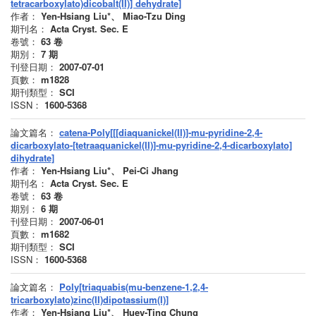
tetracarboxylato)dicobalt(II)] dehydrate]
作者：
Yen-Hsiang Liu*、 Miao-Tzu Ding
期刊名：
Acta Cryst. Sec. E
卷號：
63
卷
期別：
7
期
刊登日期：
2007-07-01
頁數：
m1828
期刊類型：
SCI
ISSN：
1600-5368
論文篇名：
catena-Poly[[[diaquanickel(II)]-mu-pyridine-2,4-
dicarboxylato-[tetraaquanickel(II)]-mu-pyridine-2,4-dicarboxylato]
dihydrate]
作者：
Yen-Hsiang Liu*、 Pei-Ci Jhang
期刊名：
Acta Cryst. Sec. E
卷號：
63
卷
期別：
6
期
刊登日期：
2007-06-01
頁數：
m1682
期刊類型：
SCI
ISSN：
1600-5368
論文篇名：
Poly[triaquabis(mu-benzene-1,2,4-
tricarboxylato)zinc(II)dipotassium(I)]
作者：
Yen-Hsiang Liu*、 Huey-Ting Chung