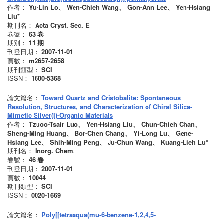
作者：
Yu-Lin Lo、 Wen-Chieh Wang、 Gon-Ann Lee、 Yen-Hsiang
Liu*
期刊名：
Acta Cryst. Sec. E
卷號：
63
卷
期別：
11
期
刊登日期：
2007-11-01
頁數：
m2657-2658
期刊類型：
SCI
ISSN：
1600-5368
論文篇名：
Toward Quartz and Cristobalite: Spontaneous
Resolution, Structures, and Characterization of Chiral Silica-
Mimetic Silver(I)-Organic Materials
作者：
Tzuoo-Tsair Luo、 Yen-Hsiang Liu、 Chun-Chieh Chan、
Sheng-Ming Huang、 Bor-Chen Chang、 Yi-Long Lu、 Gene-
Hsiang Lee、 Shih-Ming Peng、 Ju-Chun Wang、 Kuang-Lieh Lu*
期刊名：
Inorg. Chem.
卷號：
46
卷
刊登日期：
2007-11-01
頁數：
10044
期刊類型：
SCI
ISSN：
0020-1669
論文篇名：
Poly[[tetraaqua(mu-6-benzene-1,2,4,5-