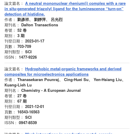
論文篇名：
A neutral mononuclear rhenium(i) complex with a rare
in situ-generated triazolyl ligand for the luminescence “turn-on”
detection of histidine.
作者：
劉彥祥、 劉靜萍、 呂光烈
期刊名：
Dalton Transactions
卷號：
52
卷
期別：
3
期
刊登日期：
2023-01-17
頁數：
703-709
期刊類型：
SCI
ISSN：
1477-9226
論文篇名：
Hydrophobic metal-organic frameworks and derived
composites for microelectronics applications
作者：
Thanasekaran Pounraj、 Cing-Huei Su、 Yen-Hsiang Liu、
Kuang-Lieh Lu
期刊名：
Chemistry - A European Journal
卷號：
27
卷
期別：
67
期
刊登日期：
2021-12-01
頁數：
16543-16563
期刊類型：
SCI
ISSN：
0947-8539