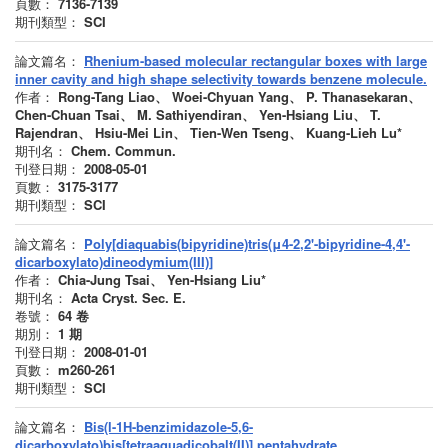
頁數：
7136-7139
期刊類型：
SCI
論文篇名：
Rhenium-based molecular rectangular boxes with large
inner cavity and high shape selectivity towards benzene molecule.
作者：
Rong-Tang Liao、 Woei-Chyuan Yang、 P. Thanasekaran、
Chen-Chuan Tsai、 M. Sathiyendiran、 Yen-Hsiang Liu、 T.
Rajendran、 Hsiu-Mei Lin、 Tien-Wen Tseng、 Kuang-Lieh Lu*
期刊名：
Chem. Commun.
刊登日期：
2008-05-01
頁數：
3175-3177
期刊類型：
SCI
論文篇名：
Poly[diaquabis(bipyridine)tris(μ4-2,2'-bipyridine-4,4'-
dicarboxylato)dineodymium(III)]
作者：
Chia-Jung Tsai、 Yen-Hsiang Liu*
期刊名：
Acta Cryst. Sec. E.
卷號：
64
卷
期別：
1
期
刊登日期：
2008-01-01
頁數：
m260-261
期刊類型：
SCI
論文篇名：
Bis(l-1H-benzimidazole-5,6-
dicarboxylato)bis[tetraaquadicobalt(II)] pentahydrate