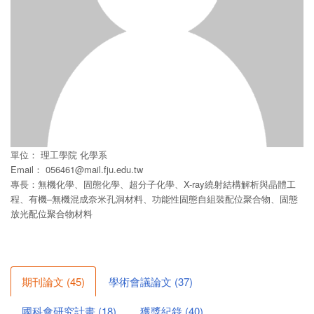
單位：
理工學院
化學系
Email：
056461@mail.fju.edu.tw
專長：無機化學、固態化學、超分子化學、X-ray繞射結構解析與晶體工
程、有機–無機混成奈米孔洞材料、功能性固態自組裝配位聚合物、固態
放光配位聚合物材料
期刊論文
(
45
)
學術會議論文
(
37
)
國科會研究計畫
(
18
)
獲獎紀錄
(
40
)