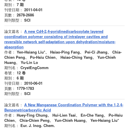
期別：
7
期
刊登日期：
2011-04-01
頁數：
2678-2686
期刊類型：
SCI
論文篇名：
A new Cd4-2,4-pyridinedicarboxylate layered
coordination polymer consisting of intralayer cavities and
reversible network self-adaptation upon dehydration/moisture-
absorption
作者：
Yen-Hsiang Liu*、 Hsiao-Ping Fang、 Pei-Ci Jhang、 Chia-
Chien Peng、 Po-Hsiu Chien、 Hsiao-Ching Yang、 Yun-Chieh
Huang、 Yu-Lin Lo
期刊名：
CrystEngComm
卷號：
12
卷
期別：
6
期
刊登日期：
2010-06-01
頁數：
1779-1783
期刊類型：
SCI
論文篇名：
A New Manganese Coordination Polymer with the 1,2,4-
Benzenetricarboxylic Acid
作者：
Huey-Ting Chung、 Hui-Lien Tsai、 En-Che Yang、 Po-Hsiu
Chien、 Chia-Chien Peng、 Yun-Chieh Huang、 Yen-Hsiang Liu*
期刊名：
Eur. J. Inog. Chem.