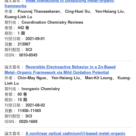
論文篇名：
Weak interactions in conducting metal–organic
frameworks
作者：
Pounraj Thanasekaran、 Cing-Huei Su、 Yen-Hsiang Liu、
Kuang-Lieh Lu
期刊名：
Coordination Chemistry Reviews
卷號：
442
卷
期別：
1
期
刊登日期：
2021-09-01
頁數：
213987
期刊類型：
SCI
ISSN：
0010-8545
論文篇名：
Reversible Electroactive Behavior in a Zn-Based
Metal−Organic Frarmework via Mild Oxidation Potential
作者：
Chin-May Ngue、 Yen-Hsiang Liu、 Man-Kit Leung、 Kuang-
Lieh Lu
期刊名：
Inorganic Chemistry
卷號：
60
卷
期別：
15
期
刊登日期：
2021-08-02
頁數：
11458–11465
期刊類型：
SCI
ISSN：
0020-1669
論文篇名：
A nonlinear optical cadmium(ii)-based metal–organic