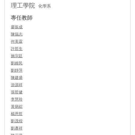
理工學院
化學系
專任教師
廖振成
陳協志
何美霖
許哲生
施宗廷
劉維民
劉靜萍
陳建盛
游源祥
張哲健
李慧玲
黃炳綜
楊恩哲
劉茂煌
劉彥祥