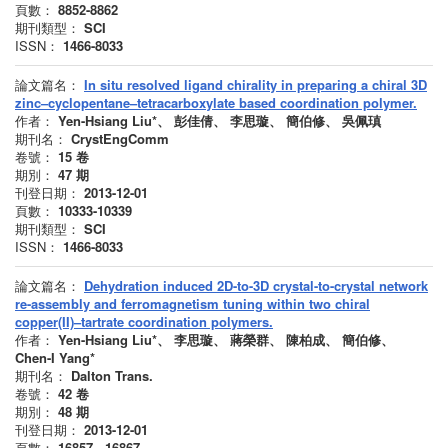
頁數：
8852-8862
期刊類型：
SCI
ISSN：
1466-8033
論文篇名：
In situ resolved ligand chirality in preparing a chiral 3D
zinc–cyclopentane–tetracarboxylate based coordination polymer.
作者：
Yen-Hsiang Liu*、 彭佳倩、 李思璇、 簡伯修、 吳佩瑱
期刊名：
CrystEngComm
卷號：
15
卷
期別：
47
期
刊登日期：
2013-12-01
頁數：
10333-10339
期刊類型：
SCI
ISSN：
1466-8033
論文篇名：
Dehydration induced 2D-to-3D crystal-to-crystal network
re-assembly and ferromagnetism tuning within two chiral
copper(II)–tartrate coordination polymers.
作者：
Yen-Hsiang Liu*、 李思璇、 蔣榮群、 陳柏成、 簡伯修、
Chen-I Yang*
期刊名：
Dalton Trans.
卷號：
42
卷
期別：
48
期
刊登日期：
2013-12-01
頁數：
16857 - 16867