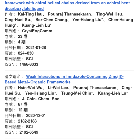
framework with chiral helical chains derived from an achiral bent
dicarboxylate ligand
作者：
Kai-Ting Hsu、 Pounraj Thanasekaran、 Ting-Wei Hsu、
Cing-Huei Su、 Bor-Chen Chang、 Yen-Hsiang Liu*、 Chen-Hsiung
Hung*、 Kuang-Lieh Lu*
期刊名：
CrystEngComm.
卷號：
23
卷
期別：
4
期
刊登日期：
2021-01-28
頁數：
824−830
期刊類型：
SCI
ISSN：
1466-8033
論文篇名：
Weak Interactions in Imidazole-Containing Zinc(II)-
Based Metal−Organic Frameworks
作者：
Hsin-Wei Wu、 Li-Wei Lee、 Pounraj Thanasekaran、 Cing-
Huei Su、 Yen-Hsiang Liu*、 Tsung-Mei Chin*、 Kuang-Lieh Lu*
期刊名：
J. Chin. Chem. Soc.
卷號：
67
卷
期別：
12
期
刊登日期：
2020-12-01
頁數：
2182-2188
期刊類型：
SCI
ISSN：
2192-6549