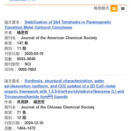
檢視模式
論文篇名：
Stabilization of Sb4 Tetrahedra in Paramagnetic
Transition Metal Carbonyl Complexes
作者：
楊恩哲
期刊名：
Journal of the American Chemical Society
卷號：
147
卷
期別：
11
期
刊登日期：
2025-03-19
頁數：
9043–9048
期刊類型：
SCI
ISSN：
0002-7863
論文篇名：
Synthesis, structural characterization, water
ad-/desorption isotherm, and CO2 uptakes of a 2D Cu(I) metal
organic framework with 1,3,5-tris(4-pyridylethynyl)benzene (L) and
Tricyanomethanide (tcm) ligands
作者：
吳雨靜、 楊恩哲
期刊名：
Journal of the Chinese Chemical Society
卷號：
71
卷
期別：
12
期
刊登日期：
2024-12-16
頁數：
1464–1472