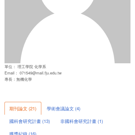
單位：
理工學院
化學系
Email：
071549@mail.fju.edu.tw
專長：無機化學
期刊論文
(
21
)
學術會議論文
(
4
)
國科會研究計畫
(
13
)
非國科會研究計畫
(
1
)
獲獎紀錄
(
16
)