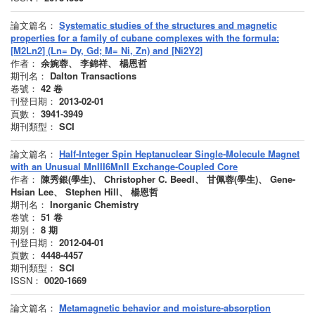
論文篇名：
Systematic studies of the structures and magnetic
properties for a family of cubane complexes with the formula:
[M2Ln2] (Ln= Dy, Gd; M= Ni, Zn) and [Ni2Y2]
作者：
余婉蓉、 李錦祥、 楊恩哲
期刊名：
Dalton Transactions
卷號：
42
卷
刊登日期：
2013-02-01
頁數：
3941-3949
期刊類型：
SCI
論文篇名：
Half-Integer Spin Heptanuclear Single-Molecule Magnet
with an Unusual MnIII6MnII Exchange-Coupled Core
作者：
陳秀銀(學生)、 Christopher C. Beedl、 甘佩蓉(學生)、 Gene-
Hsian Lee、 Stephen Hill、 楊恩哲
期刊名：
Inorganic Chemistry
卷號：
51
卷
期別：
8
期
刊登日期：
2012-04-01
頁數：
4448-4457
期刊類型：
SCI
ISSN：
0020-1669
論文篇名：
Metamagnetic behavior and moisture-absorption