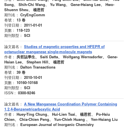
Song、 Shih-Chi Wang、 Yu Wang、 Gene-Hsiang Lee、 Hwo-
Shuenn Sheu、 楊恩哲
期刊名：
CryEngComm
卷號：
13
卷
刊登日期：
2011-01-01
頁數：
118-123
期刊類型：
SCI
論文篇名：
Studies of magnetic properties and HFEPR of
octanuclear manganese single-molecule magnets
作者：
吳哲誌學生、 Saiti Datta、 Wolfgang Wernsdorfer、 Gene-
Hsian Lee、 Stephen Hill、 楊恩哲
期刊名：
Dalton Transactions
卷號：
39
卷
刊登日期：
2010-10-01
頁數：
10160-10168
期刊類型：
SCI
ISSN：
0300-9246
論文篇名：
A New Manganese Coordination Polymer Containing
1,2,4-Benzenetricarboxylic Acid
作者：
Huey-Ting Chung、 Hui-Lien Tsai、 楊恩哲、 Po-Hsiu
Chien、 Chia-Chien Peng、 Yun-Chieh Huang 、 Yen-Hsiang Liu
期刊名：
European Journal of Inorganic Chemistry