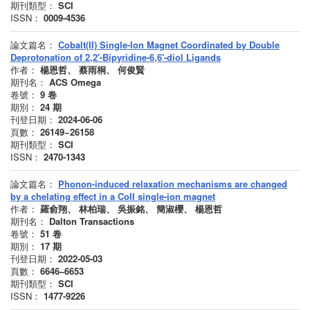
期刊類型：
SCI
ISSN：
0009-4536
論文篇名：
Cobalt(II) Single-Ion Magnet Coordinated by Double
Deprotonation of 2,2′-Bipyridine-6,6′-diol Ligands
作者：
楊恩哲、 蔡雨桐、 何俊賢
期刊名：
ACS Omega
卷號：
9
卷
期別：
24
期
刊登日期：
2024-06-06
頁數：
26149−26158
期刊類型：
SCI
ISSN：
2470-1343
論文篇名：
Phonon-induced relaxation mechanisms are changed
by a chelating effect in a CoII single-ion magnet
作者：
羅俞翔、 林柏瑞、 吳振銘、 簡淑櫻、 楊恩哲
期刊名：
Dalton Transactions
卷號：
51
卷
期別：
17
期
刊登日期：
2022-05-03
頁數：
6646–6653
期刊類型：
SCI
ISSN：
1477-9226