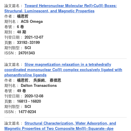
論文篇名：
Toward Heteronuclear Molecular Re(I)-Cu(II) Boxes:
Structural, Luminescent, and Magnetic Properties
作者：
楊恩哲
期刊名：
ACS Omega
卷號：
6
卷
期別：
48
期
刊登日期：
2021-12-07
頁數：
33192−33199
期刊類型：
SCI
ISSN：
24701343
論文篇名：
Slow magnetization relaxation in a tetrahedrally
coordinated mononuclear Co(II) complex exclusively ligated with
phenanthroline ligands
作者：
楊恩哲、 吳振銘、 蔡傑恩
期刊名：
Dalton Transactions
卷號：
49
卷
刊登日期：
2020-12-08
頁數：
16813 - 16820
期刊類型：
SCI
ISSN：
1477-9234
論文篇名：
Structural Characterization, Water Adsorption, and
Magnetic Properties of Two Composite Mn(II)−Squarate−dpe