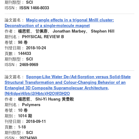
期刊類型：
SCI
ISSN：
ISSN 1466-8033
論文篇名：
Magic-angle effects in a trigonal MnIII cluster:
Deconstruction of a single-molecule magnet
作者：
楊恩哲、 甘佩蓉、 Jonathan Marbey、 Stephen Hill
期刊名：
PHYSICAL REVIEW B
卷號：
98
卷
刊登日期：
2018-10-24
頁數：
144433
期刊類型：
SCI
ISSN：
2469-9969
論文篇名：
Sponge-Like Water De-/Ad-Sorption versus Solid-State
Structural Transformation and Colour-Changing Behavior of an
Entangled 3D Composite Supramolecuar Architecture,
[Ni4(dpe)4(btc)2(Hbtc)(H2O)9]3H2O
作者：
楊恩哲、 Shi-Yi Huang 黃舋毅
期刊名：
Polymers
卷號：
10
卷
期別：
1014
期
刊登日期：
2018-09-11
頁數：
1-18
期刊類型：
SCI
ISSN：
20734360