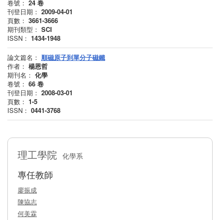
卷號：
24
卷
刊登日期：
2009-04-01
頁數：
3661-3666
期刊類型：
SCI
ISSN：
1434-1948
論文篇名：
順磁原子到單分子磁鐵
作者：
楊恩哲
期刊名：
化學
卷號：
66
卷
刊登日期：
2008-03-01
頁數：
1-5
ISSN：
0441-3768
理工學院
化學系
專任教師
廖振成
陳協志
何美霖