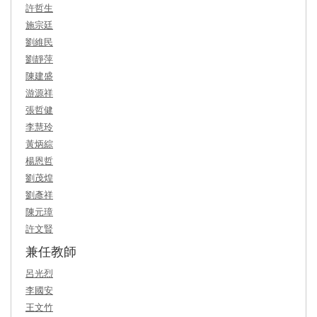
許哲生
施宗廷
劉維民
劉靜萍
陳建盛
游源祥
張哲健
李慧玲
黃炳綜
楊恩哲
劉茂煌
劉彥祥
陳元璋
許文賢
兼任教師
呂光烈
李國安
王文竹