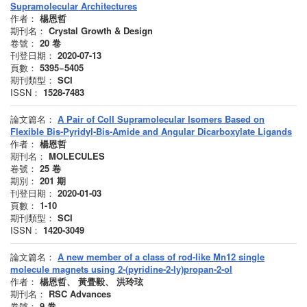
Supramolecular Architectures
作者：
楊恩哲
期刊名：
Crystal Growth & Design
卷號：
20
卷
刊登日期：
2020-07-13
頁數：
5395−5405
期刊類型：
SCI
ISSN：
1528-7483
論文篇名：
A Pair of CoII Supramolecular Isomers Based on
Flexible Bis-Pyridyl-Bis-Amide and Angular Dicarboxylate Ligands
作者：
楊恩哲
期刊名：
MOLECULES
卷號：
25
卷
期別：
201
期
刊登日期：
2020-01-03
頁數：
1-10
期刊類型：
SCI
ISSN：
1420-3049
論文篇名：
A new member of a class of rod-like Mn12 single
molecule magnets using 2-(pyridine-2-ly)propan-2-ol
作者：
楊恩哲、 黃舋毅、 洪玲玹
期刊名：
RSC Advances
卷號：
9
卷