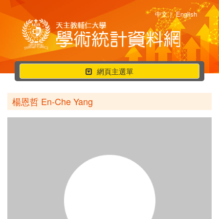
中文
|
English
行
網頁主選單
動
選
楊恩哲 En-Che Yang
單