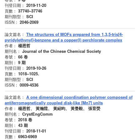
刊登日期：
2019-11-20
頁數：
37740–37746
期刊類型：
SCI
ISSN：
2046-2069
論文篇名：
The structures of MOFs prepared from 1,3,5-tris[4-
pyridylethynyl]-benzene and a copper(I) perchlorate complex
作者：
楊恩哲
期刊名：
Journal of the Chinese Chemical Society
卷號：
66
卷
期別：
9
期
刊登日期：
2019-10-26
頁數：
1018–1025.
期刊類型：
SCI
ISSN：
0009-4536
論文篇名：
A one dimensional coordination polymer composed of
antiferromagnetically coupled disk-like [Mn7] units
作者：
楊恩哲、 黃瀚陞、 黃紹昀、 黃舋毅、 張育熒
期刊名：
CrystEngComm
卷號：
2018
卷
期別：
43
期
刊登日期：
2018-11-01
頁數：
6963-6969