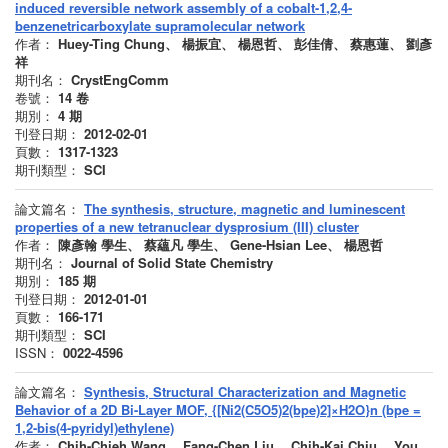
induced reversible network assembly of a cobalt-1,2,4-
benzenetricarboxylate supramolecular network
作者：
Huey-Ting Chung、 楊振宜、 楊恩哲、 彭佳倩、 蔡惠蓮、 劉彥
祥
期刊名：
CrystEngComm
卷號：
14
卷
期別：
4
期
刊登日期：
2012-02-01
頁數：
1317-1323
期刊類型：
SCI
論文篇名：
The synthesis, structure, magnetic and luminescent
properties of a new tetranuclear dysprosium (III) cluster
作者：
陳彥翰 學生、 蔡蘊凡 學生、 Gene-Hsian Lee、 楊恩哲
期刊名：
Journal of Solid State Chemistry
期別：
185
期
刊登日期：
2012-01-01
頁數：
166-171
期刊類型：
SCI
ISSN：
0022-4596
論文篇名：
Synthesis, Structural Characterization and Magnetic
Behavior of a 2D Bi-Layer MOF, {[Ni2(C5O5)2(bpe)2]×H2O}n (bpe =
1,2-bis(4-pyridyl)ethylene)
作者：
Chih-Chieh Wang、 Fang-Chen Liu、 Chih-Kai Chiu、 You