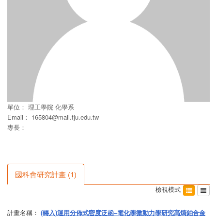
單位：
理工學院
化學系
Email：
165804@mail.fju.edu.tw
專長：
國科會研究計畫
(
1
)
檢視模式
計畫名稱：
(轉入)運用分佈式密度泛函–電化學微動力學研究高熵鉑合金