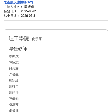
之產氫反應機制(1/2)
主持人姓名：
廖振成
起始日期：
2025-06-01
結束日期：
2026-05-31
理工學院
化學系
專任教師
廖振成
陳協志
何美霖
許哲生
施宗廷
劉維民
劉靜萍
陳建盛
游源祥
張哲健