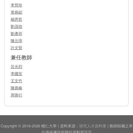
李慧玲
黃炳綜
楊恩哲
劉茂煌
劉彥祥
陳元璋
許文賢
兼任教師
呂光烈
李國安
王文竹
陳壽椿
周善行
Copyright © 2016-2026 輔仁大學 | 資料來源：
研究人才資料庫
| 教師歸屬之單
位係依據目前聘任資料所設定