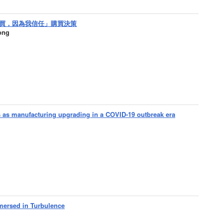
買，因為我信任」購買決策
ong
es as manufacturing upgrading in a COVID-19 outbreak era
ersed in Turbulence