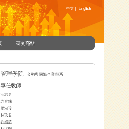
中文
|
English
頁
研究亮點
管理學院
金融與國際企業學系
專任教師
汪志勇
許育銘
鄭淑玲
林玫君
許嫣茹
林姿瑩