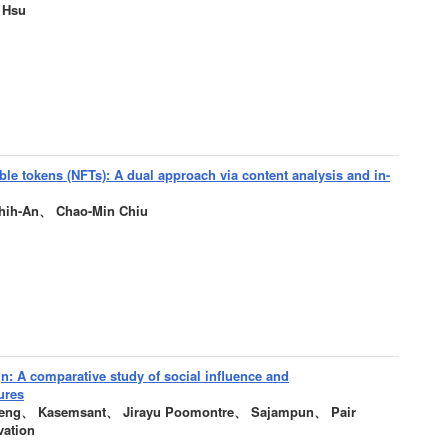
 Hsu
ble tokens (NFTs): A dual approach via content analysis and in-
hih-An、 Chao-Min Chiu
n: A comparative study of social influence and
ures
ng、 Kasemsant、 Jirayu Poomontre、 Sajampun、 Pair
vation