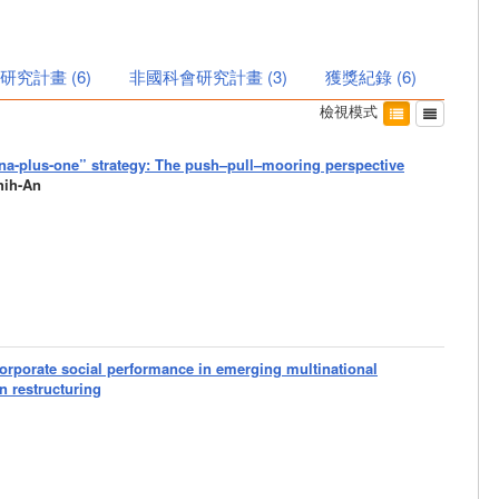
研究計畫
(
6
)
非國科會研究計畫
(
3
)
獲獎紀錄
(
6
)
檢視模式
ina-plus-one” strategy: The push–pull–mooring perspective
ih-An
corporate social performance in emerging multinational
n restructuring