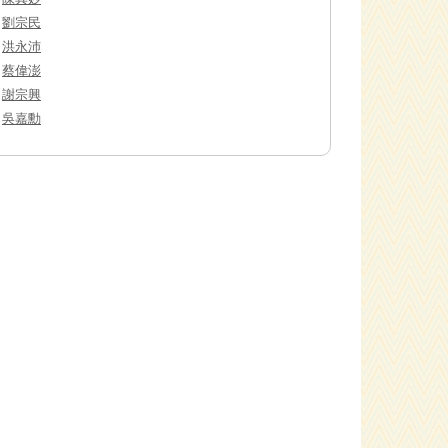
劉宗民
洪永沛
蔡偉澎
謝宗興
吳嘉勳