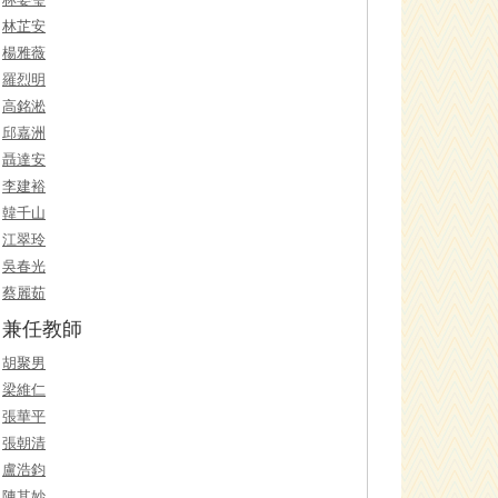
林芷安
楊雅薇
羅烈明
高銘淞
邱嘉洲
聶達安
李建裕
韓千山
江翠玲
吳春光
蔡麗茹
兼任教師
胡聚男
梁維仁
張華平
張朝清
盧浩鈞
陳其妙