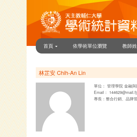
首頁
依學術單位瀏覽
教師姓
林芷安 Chih-An Lin
單位：
管理學院
金融與
Email：
144629@mail.fj
專長：整合行銷、品牌