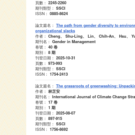
頁數：
2245-2260
期刊類型：
SSCI
ISSN：
0885-8624
論文篇名：
The path from gender diversity to environ
organizational slacks
作者：
Cheng、 Shu-Ling、 Lin、 Chih-An、 Hsu、 Y
期刊名：
Gender in Management
卷號：
40
卷
期別：
8
期
刊登日期：
2025-10-31
頁數：
973-993
期刊類型：
SSCI
ISSN：
1754-2413
論文篇名：
The grassroots of greenwashing: Unpack
作者：
林芷安
期刊名：
International Journal of Climate Change St
卷號：
17
卷
期別：
1
期
刊登日期：
2025-08-07
頁數：
897-915
期刊類型：
SSCI
ISSN：
1756-8692