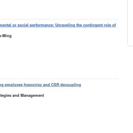
mental or social performance: Unraveling the contingent role of
u-Ming
ing employee hypocrisy and CSR decoupling
rategies and Management