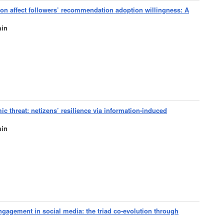
on affect followers’ recommendation adoption willingness: A
in
ic threat: netizens’ resilience via information-induced
in
engagement in social media: the triad co-evolution through