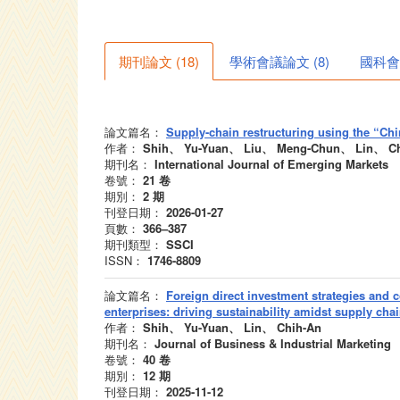
期刊論文
(
18
)
學術會議論文
(
8
)
國科會
論文篇名：
Supply-chain restructuring using the “Ch
作者：
Shih、 Yu-Yuan、 Liu、 Meng-Chun、 Lin、 Ch
期刊名：
International Journal of Emerging Markets
卷號：
21
卷
期別：
2
期
刊登日期：
2026-01-27
頁數：
366–387
期刊類型：
SSCI
ISSN：
1746-8809
論文篇名：
Foreign direct investment strategies and 
enterprises: driving sustainability amidst supply chai
作者：
Shih、 Yu-Yuan、 Lin、 Chih-An
期刊名：
Journal of Business & Industrial Marketing
卷號：
40
卷
期別：
12
期
刊登日期：
2025-11-12