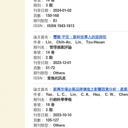
期別：
3
期
刊登日期：
2024-01-02
頁數：
150-168
期刊類型：
EI
ISSN：
ISSN 1943-1813
論文篇名：
璽樂·平安：新科技導入的迎與拒
作者：
Lin、 Chih-An、 Lin、 Tzu-Hsuan
期刊名：
管理個案評論
卷號：
14
卷
期別：
2
期
刊登日期：
2023-12-01
頁數：
51-72
期刊類型：
Others
ISSN：
查無此訊息
論文篇名：
新興市場企業品牌價值之影響因素分析：產業
作者：
Yao、 L. C.、 Lin、 C. A、 Hsu、 C. W.、 Che
期刊名：
行銷科學學報
卷號：
19
卷
期別：
2
期
刊登日期：
2023-10-10
頁數：
105-127
期刊類型：
Others