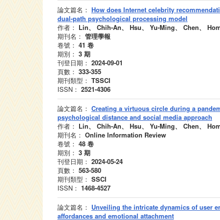
論文篇名：
How does Internet celebrity recommendati
dual-path psychological processing model
作者：
Lin、 Chih-An、 Hsu、 Yu-Ming、 Chen、 Hom
期刊名：
管理學報
卷號：
41
卷
期別：
3
期
刊登日期：
2024-09-01
頁數：
333-355
期刊類型：
TSSCI
ISSN：
2521-4306
論文篇名：
Creating a virtuous circle during a pandem
psychological distance and social media approach
作者：
Lin、 Chih-An、 Hsu、 Yu-Ming、 Chen、 Hom
期刊名：
Online Information Review
卷號：
48
卷
期別：
3
期
刊登日期：
2024-05-24
頁數：
563-580
期刊類型：
SSCI
ISSN：
1468-4527
論文篇名：
Unveiling the intricate dynamics of user 
affordances and emotional attachment