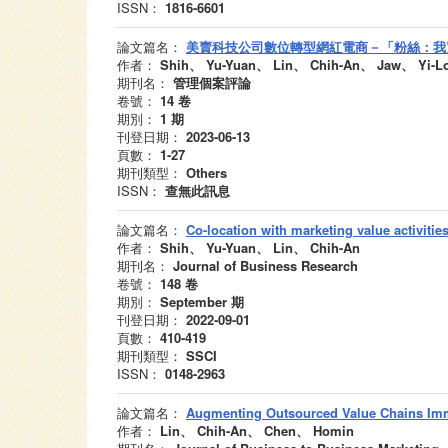
ISSN：
1816-6601
論文篇名：
美賣科技公司數位轉型網紅電商－「粉絲：我
作者：
Shih、 Yu-Yuan、 Lin、 Chih-An、 Jaw、 Yi-L
期刊名：
管理個案評論
卷號：
14
卷
期別：
1
期
刊登日期：
2023-06-13
頁數：
1-27
期刊類型：
Others
ISSN：
查無此訊息
論文篇名：
Co-location with marketing value activiti
作者：
Shih、 Yu-Yuan、 Lin、 Chih-An
期刊名：
Journal of Business Research
卷號：
148
卷
期別：
September
期
刊登日期：
2022-09-01
頁數：
410-419
期刊類型：
SSCI
ISSN：
0148-2963
論文篇名：
Augmenting Outsourced Value Chains Imm
作者：
Lin、 Chih-An、 Chen、 Homin