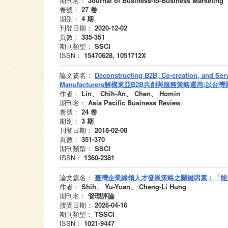
期刊名：
Journal of Business-to-Business Marketing
卷號：
27
卷
期別：
4
期
刊登日期：
2020-12-02
頁數：
335-351
期刊類型：
SSCI
ISSN：
15470628, 1051712X
論文篇名：
Deconstructing B2B, Co-creation, and Se
Manufacturers解構東亞B2B共創與服務策略運用:以台
作者：
Lin、 Chih-An、 Chen、 Homin
期刊名：
Asia Pacific Business Review
卷號：
24
卷
期別：
3
期
刊登日期：
2018-02-08
頁數：
351-370
期刊類型：
SSCI
ISSN：
1360-2381
論文篇名：
臺灣企業綠領人才發展策略之關鍵因素：「能力
作者：
Shih、 Yu-Yuan、 Cheng-Li Hung
期刊名：
管理評論
接受日期：
2026-04-16
期刊類型：
TSSCI
ISSN：
1021-9447