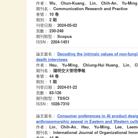
作者：
Wu、 Chun-Kuang、 Lin、 Chih-An、 Yu-Ming
期刊名：
Communication Research and Practice
卷號：
10
卷
期別：
2
期
刊登日期：
2024-05-02
頁數：
230-248
期刊類型：
Scopus
ISSN：
2204-1451
論文篇名：
Decoding the intrinsic values of non-fungi
depth interviews
作者：
Hsu、 Yu-Ming、 Chiung-Hui Huang、 Lin、 C
期刊名：
陽明交大管理學報
卷號：
44
卷
期別：
1
期
刊登日期：
2024-01-22
頁數：
83-126
期刊類型：
TSSCI
ISSN：
1028-7310
論文篇名：
Consumer preferences in AI product desig
anthropomorphic appeal in Eastern and Western cult
作者：
Lin、 Chih-An、 Hsu、 Yu-Ming、 Lee、 Leeme
期刊名：
International Journal of Organizational Inno
卷號：
16
卷