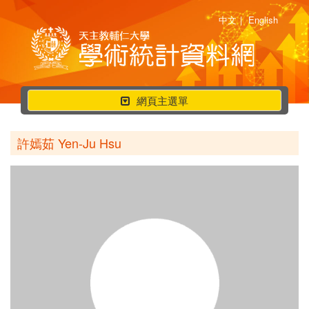
中文
|
English
行
網頁主選單
動
選
許嫣茹 Yen-Ju Hsu
單