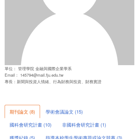
單位：
管理學院
金融與國際企業學系
Email：
145794@mail.fju.edu.tw
專長：新聞與投資人情緒、行為財務與投資、財務實證
期刊論文
(
8
)
學術會議論文
(
15
)
國科會研究計畫
(
10
)
非國科會研究計畫
(
1
)
獲獎紀錄
(
5
)
指導本校學生學術專題或論文競賽
(
3
)