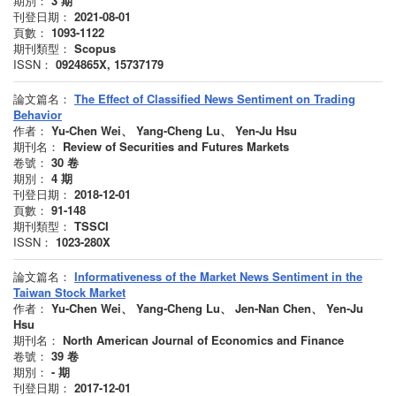
期別：
3
期
刊登日期：
2021-08-01
頁數：
1093-1122
期刊類型：
Scopus
ISSN：
0924865X, 15737179
論文篇名：
The Effect of Classified News Sentiment on Trading
Behavior
作者：
Yu-Chen Wei、 Yang-Cheng Lu、 Yen-Ju Hsu
期刊名：
Review of Securities and Futures Markets
卷號：
30
卷
期別：
4
期
刊登日期：
2018-12-01
頁數：
91-148
期刊類型：
TSSCI
ISSN：
1023-280X
論文篇名：
Informativeness of the Market News Sentiment in the
Taiwan Stock Market
作者：
Yu-Chen Wei、 Yang-Cheng Lu、 Jen-Nan Chen、 Yen-Ju
Hsu
期刊名：
North American Journal of Economics and Finance
卷號：
39
卷
期別：
-
期
刊登日期：
2017-12-01