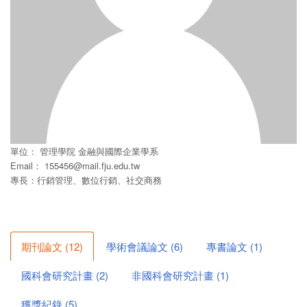
單位：
管理學院
金融與國際企業學系
Email：
155456@mail.fju.edu.tw
專長：行銷管理、數位行銷、社交商務
期刊論文
(
12
)
學術會議論文
(
6
)
專書論文
(
1
)
國科會研究計畫
(
2
)
非國科會研究計畫
(
1
)
獲獎紀錄
(
5
)