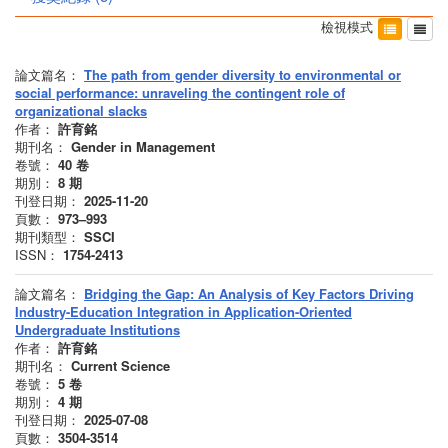
檢視模式
論文篇名：
The path from gender diversity to environmental or
social performance: unraveling the contingent role of
organizational slacks
作者：
許育銘
期刊名：
Gender in Management
卷號：
40
卷
期別：
8
期
刊登日期：
2025-11-20
頁數：
973–993
期刊類型：
SSCI
ISSN：
1754-2413
論文篇名：
Bridging the Gap: An Analysis of Key Factors Driving
Industry-Education Integration in Application-Oriented
Undergraduate Institutions
作者：
許育銘
期刊名：
Current Science
卷號：
5
卷
期別：
4
期
刊登日期：
2025-07-08
頁數：
3504-3514