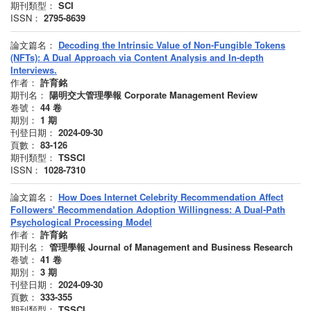
期刊類型：
SCI
ISSN：
2795-8639
論文篇名：
Decoding the Intrinsic Value of Non-Fungible Tokens
(NFTs): A Dual Approach via Content Analysis and In-depth
Interviews.
作者：
許育銘
期刊名：
陽明交大管理學報 Corporate Management Review
卷號：
44
卷
期別：
1
期
刊登日期：
2024-09-30
頁數：
83-126
期刊類型：
TSSCI
ISSN：
1028-7310
論文篇名：
How Does Internet Celebrity Recommendation Affect
Followers' Recommendation Adoption Willingness: A Dual-Path
Psychological Processing Model
作者：
許育銘
期刊名：
管理學報 Journal of Management and Business Research
卷號：
41
卷
期別：
3
期
刊登日期：
2024-09-30
頁數：
333-355
期刊類型：
TSSCI