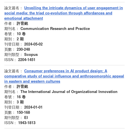
論文篇名：
Unveiling the intricate dynamics of user engagement in
social media: the triad co-evolution through affordances and
emotional attachment
作者：
許育銘
期刊名：
Communication Research and Practice
卷號：
10
卷
期別：
2
期
刊登日期：
2024-05-02
頁數：
230-248
期刊類型：
Scopus
ISSN：
2204-1451
論文篇名：
Consumer preferences in AI product design: A
comparative study of social influence and anthropomorphic appeal
in eastern and western cultures
作者：
許育銘
期刊名：
The International Journal of Organizational Innovation
卷號：
16
卷
期別：
3
期
刊登日期：
2024-01-01
頁數：
150-168
期刊類型：
EI
ISSN：
1943-1813