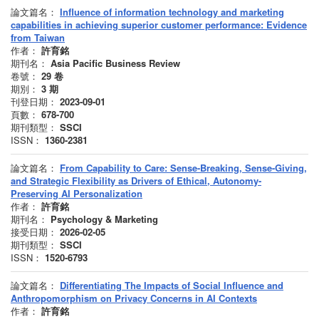
論文篇名：
Influence of information technology and marketing
capabilities in achieving superior customer performance: Evidence
from Taiwan
作者：
許育銘
期刊名：
Asia Pacific Business Review
卷號：
29
卷
期別：
3
期
刊登日期：
2023-09-01
頁數：
678-700
期刊類型：
SSCI
ISSN：
1360-2381
論文篇名：
From Capability to Care: Sense-Breaking, Sense-Giving,
and Strategic Flexibility as Drivers of Ethical, Autonomy-
Preserving AI Personalization
作者：
許育銘
期刊名：
Psychology & Marketing
接受日期：
2026-02-05
期刊類型：
SSCI
ISSN：
1520-6793
論文篇名：
Differentiating The Impacts of Social Influence and
Anthropomorphism on Privacy Concerns in AI Contexts
作者：
許育銘