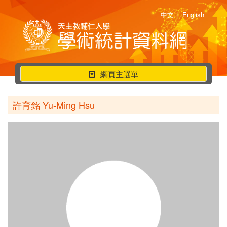
中文
|
English
行
網頁主選單
動
選
許育銘 Yu-Ming Hsu
單