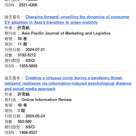
ISSN：
2521-4306
論文篇名：
Charging forward: unveiling the dynamics of consumer
EV adoption in Asia's transition to green mobility
作者：
許育銘
期刊名：
Asia Pacific Journal of Marketing and Logistics
卷號：
36
卷
期別：
11
期
刊登日期：
2024-07-31
頁數：
3192-3212
期刊類型：
SSCI
ISSN：
1355-5855
論文篇名：
Creating a virtuous circle during a pandemic threat:
netizens' resilience via information-induced psychological distance
and social media approach
作者：
許育銘
期刊名：
Online Information Review
卷號：
48
卷
期別：
3
期
刊登日期：
2024-05-24
頁數：
562-580
期刊類型：
SSCI
ISSN：
1468-4527