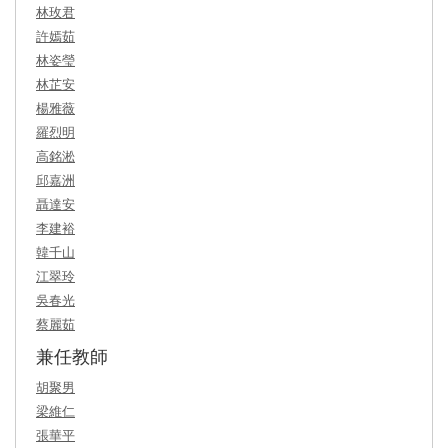
林玫君
許嫣茹
林姿瑩
林芷安
楊雅薇
羅烈明
高銘淞
邱嘉洲
聶達安
李建裕
韓千山
江翠玲
吳春光
蔡麗茹
兼任教師
胡聚男
梁維仁
張華平