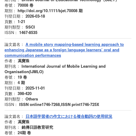
卷號：
70008
卷
期別：
http://doi.org/10.1111/bjet.70008
期
刊登日期：
2026-03-18
頁數：
1-21
期刊類型：
SSCI
ISSN：
1467-8535
論文篇名：
A mobile story mapping-based learning approach to
enhancing Japanese as a foreign language learners’ oral and
communication performances
作者：
馮寶珠
期刊名：
International Journal of Mobile Learning and
Organisation(IJMLO)
卷號：
19
卷
期別：
4
期
刊登日期：
2025-11-01
頁數：
398-420
期刊類型：
Others
ISSN：
ISSN online1746-7268,ISSN print1746-725X
論文篇名：
日本語学習者の作文における複合動詞の使用状況
作者：
馮寶珠
期刊名：
銘傳日語教育研究
卷號：
24期
卷