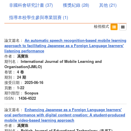
非國科會研究計畫
(
37
)
獲獎紀錄
(
28
)
其他
(
21
)
指導本校學生參與專業競賽
(
1
)
檢視模式
論文篇名：
An automatic speech recognition-based mobile learning
approach to facilitating Japanese as a Foreign Language learners'
listening performance
作者：
馮寶珠
期刊名：
International Journal of Mobile Learning and
Organisation(IJMLO)
卷號：
4
卷
期別：
24
期
接受日期：
2025-06-16
頁數：
1-22
期刊類型：
Scopus
ISSN：
1436-4522
論文篇名：
Enhancing Japanese as a Foreign Language learners'
oral performance with digital content creation: A student-produced
mobile video-based learning approach
作者：
馮寶珠
期刊名：
British Journal of Educational Technology（BJET）