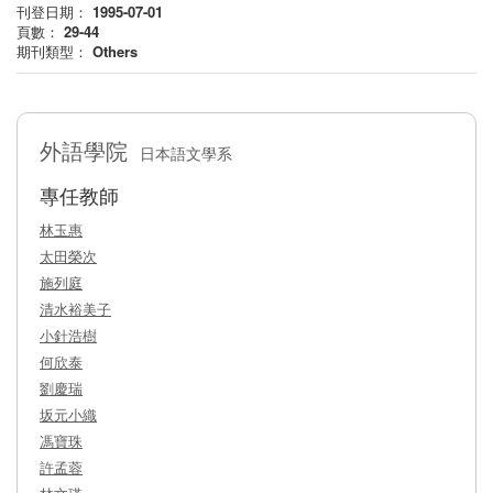
刊登日期：
1995-07-01
頁數：
29-44
期刊類型：
Others
外語學院
日本語文學系
專任教師
林玉惠
太田榮次
施列庭
清水裕美子
小針浩樹
何欣泰
劉慶瑞
坂元小織
馮寶珠
許孟蓉