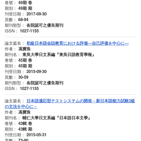
卷號：
49期
卷
期別：
49期
期
刊登日期：
2017-09-30
頁數：
68-94
期刊類型：
各院認可之優良期刊
ISSN：
1027-1155
論文篇名：
初級日本語会話教育における評価—自己評価を中心に—
作者：
馮寶珠
期刊名：
東吳大學日文系編『東吳日語教育學報』
卷號：
45期
卷
期別：
45期
期
刊登日期：
2015-09-30
頁數：
30-59
期刊類型：
各院認可之優良期刊
ISSN：
1027-1155
論文篇名：
日本語適応型テストシステムの開発－新日本語能力試験2級
の文法を中心に－
作者：
馮寶珠
期刊名：
輔仁大學日文系編『日本語日本文學』
卷號：
43輯
卷
期別：
43輯
期
刊登日期：
2015-05-31
頁數：
73-90