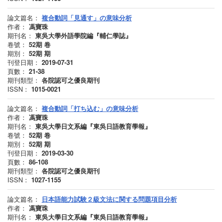
論文篇名：
複合動詞「見通す」の意味分析
作者：
馮寶珠
期刊名：
東吳大學外語學院編『輔仁學誌』
卷號：
52期
卷
期別：
52期
期
刊登日期：
2019-07-31
頁數：
21-38
期刊類型：
各院認可之優良期刊
ISSN：
1015-0021
論文篇名：
複合動詞「打ち込む」の意味分析
作者：
馮寶珠
期刊名：
東吳大學日文系編『東吳日語教育學報』
卷號：
52期
卷
期別：
52期
期
刊登日期：
2019-03-30
頁數：
86-108
期刊類型：
各院認可之優良期刊
ISSN：
1027-1155
論文篇名：
日本語能力試験２級文法に関する問題項目分析
作者：
馮寶珠
期刊名：
東吳大學日文系編『東吳日語教育學報』