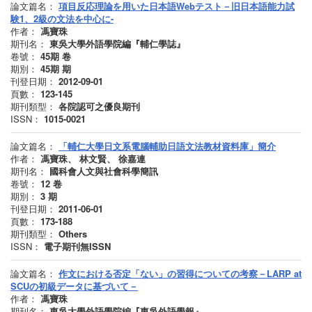
論文篇名：
項目反応理論を用いた日本語Webテスト－旧日本語能力試
験1、2級の文法を中心に-
作者：
馮寶珠
期刊名：
東吳大學外語學院編『輔仁學誌』
卷號：
45期
卷
期別：
45期
期
刊登日期：
2012-09-01
頁數：
123-145
期刊類型：
各院認可之優良期刊
ISSN：
1015-0021
論文篇名：
「輔仁大學日文系電腦輔助日語文法教材資料庫」簡介
作者：
馮寶珠、 林文賢、 徐嘉連
期刊名：
國科會人文與社會科學簡訊
卷號：
12
卷
期別：
3
期
刊登日期：
2011-06-01
頁數：
173-188
期刊類型：
Others
ISSN：
電子期刊無ISSN
論文篇名：
作文における否定「ない」の習得についての考察－LARP at
SCUの初級データに基づいて－
作者：
馮寶珠
期刊名：
東吳大學外語學院編『東吳外語學報』