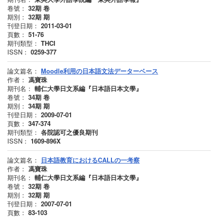
卷號：
32期
卷
期別：
32期
期
刊登日期：
2011-03-01
頁數：
51-76
期刊類型：
THCI
ISSN：
0259-377
論文篇名：
Moodle利用の日本語文法データーベース
作者：
馮寶珠
期刊名：
輔仁大學日文系編『日本語日本文學』
卷號：
34期
卷
期別：
34期
期
刊登日期：
2009-07-01
頁數：
347-374
期刊類型：
各院認可之優良期刊
ISSN：
1609-896X
論文篇名：
日本語教育におけるCALLの一考察
作者：
馮寶珠
期刊名：
輔仁大學日文系編『日本語日本文學』
卷號：
32期
卷
期別：
32期
期
刊登日期：
2007-07-01
頁數：
83-103