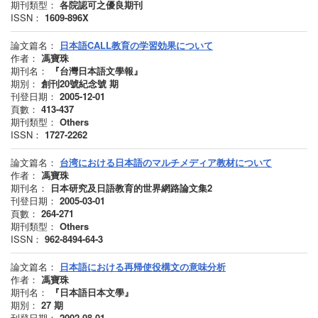
期刊類型：
各院認可之優良期刊
ISSN：
1609-896X
論文篇名：
日本語CALL教育の学習効果について
作者：
馮寶珠
期刊名：
『台灣日本語文學報』
期別：
創刊20號紀念號
期
刊登日期：
2005-12-01
頁數：
413-437
期刊類型：
Others
ISSN：
1727-2262
論文篇名：
台湾における日本語のマルチメディア教材について
作者：
馮寶珠
期刊名：
日本研究及日語教育的世界網路論文集2
刊登日期：
2005-03-01
頁數：
264-271
期刊類型：
Others
ISSN：
962-8494-64-3
論文篇名：
日本語における再帰使役構文の意味分析
作者：
馮寶珠
期刊名：
『日本語日本文學』
期別：
27
期
刊登日期：
2002-08-01