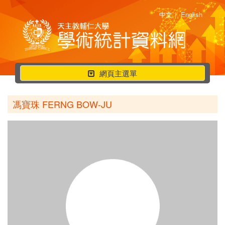
中文
|
English
行
網頁主選單
動
選
馮寶珠 FERNG BOW-JU
單