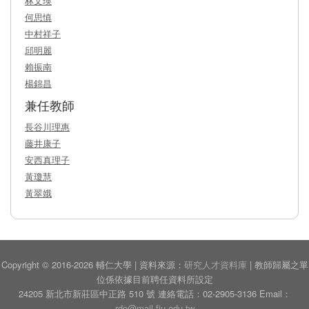
林文瑛
何思慎
中村祥子
邱明麗
賴振南
楊錦昌
兼任教師
長谷川理惠
藤井康子
安西真理子
黃瓊慧
黃翠娥
Copyright © 2016-2026 輔仁大學 | 資料來源：
研究人才資料庫
| 教師歸屬之單
位係依據目前聘任資料所設定
24205 新北市新莊區中正路 510 號 連絡電話：02-2905-3136 Email：
rdo@mail.fju.edu.tw