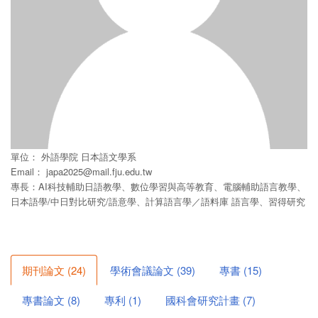
單位：
外語學院
日本語文學系
Email：
japa2025@mail.fju.edu.tw
專長：AI科技輔助日語教學、數位學習與高等教育、電腦輔助語言教學、
日本語學/中日對比研究/語意學、計算語言學／語料庫 語言學、習得研究
期刊論文
(
24
)
學術會議論文
(
39
)
專書
(
15
)
專書論文
(
8
)
專利
(
1
)
國科會研究計畫
(
7
)