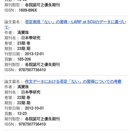
期刊類型：
各院認可之優良期刊
ISSN：
1609-896X
論文篇名：
否定表現「ない」の習得－LARP at SCUのデータに基づい
て-
作者：
馮寶珠
期刊名：
日本學研究
卷號：
23期
卷
期別：
23期
期
刊登日期：
2013-12-01
頁數：
185-206
期刊類型：
各院認可之優良期刊
ISSN：
9787507736410
論文篇名：
作文データにおける否定「ない」の習得についての考察
作者：
馮寶珠
期刊名：
日本學研究
卷號：
22期
卷
期別：
22期
期
刊登日期：
2012-10-01
頁數：
12-23
期刊類型：
各院認可之優良期刊
ISSN：
9787507736410