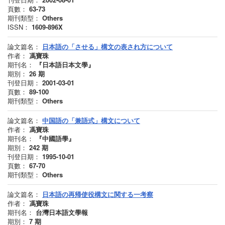
頁數：
63-73
期刊類型：
Others
ISSN：
1609-896X
論文篇名：
日本語の「させる」構文の表され方について
作者：
馮寶珠
期刊名：
『日本語日本文學』
期別：
26
期
刊登日期：
2001-03-01
頁數：
89-100
期刊類型：
Others
論文篇名：
中国語の「兼語式」構文について
作者：
馮寶珠
期刊名：
『中國語學』
期別：
242
期
刊登日期：
1995-10-01
頁數：
67-70
期刊類型：
Others
論文篇名：
日本語の再帰使役構文に関する一考察
作者：
馮寶珠
期刊名：
台灣日本語文學報
期別：
7
期