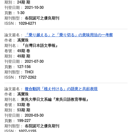
期別：
24期
期
刊登日期：
2021-10-30
頁數：
1-30
期刊類型：
各院認可之優良期刊
ISSN：
1029-6271
論文篇名：
「乗り越える」と「乗り切る」の意味用法の一考察
作者：
馮寶珠
期刊名：
『台灣日本語文學報』
卷號：
49期
卷
期別：
49期
期
刊登日期：
2021-07-30
頁數：
127-156
期刊類型：
THCI
ISSN：
1727-2262
論文篇名：
複合動詞「植え付ける」の語意と共起表現
作者：
馮寶珠
期刊名：
東吳大學日文系編『東吳日語教育學報』
卷號：
53期
卷
期別：
53期
期
刊登日期：
2020-03-30
頁數：
199-227
期刊類型：
各院認可之優良期刊
ISSN：
1027-1155