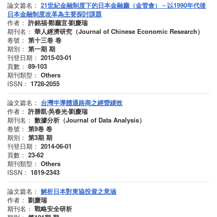
論文篇名：
21世紀金融制度下的日本金融廳（金管會）－以1990年代後
日本金融制度改革為主要探討課題
作者：
許銘福‧鄭廳宜‧劉慶瑞
期刊名：
華人經濟研究（Journal of Chinese Economic Research）
卷號：
第十三卷
卷
期別：
第一期
期
刊登日期：
2015-03-01
頁數：
89-103
期刊類型：
Others
ISSN：
1728-2055
論文篇名：
台灣半導體通路商之經營績效
作者：
許勝凱‧吳春光‧劉慶瑞
期刊名：
數據分析（Journal of Data Analysis）
卷號：
第9卷
卷
期別：
第3期
期
刊登日期：
2014-06-01
頁數：
23-62
期刊類型：
Others
ISSN：
1819-2343
論文篇名：
解析日本對東協投資之意涵
作者：
劉慶瑞
期刊名：
戰略安全研析