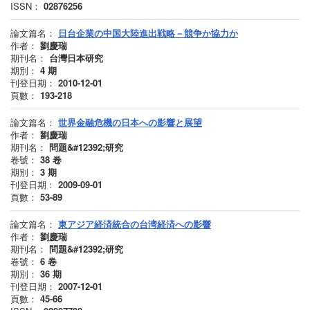
ISSN：
02876256
論文篇名：
日台企業の中国大陸進出戦略－競争か協力か
作者：
劉慶瑞
期刊名：
台灣日本研究
期別：
4
期
刊登日期：
2010-12-01
頁數：
193-218
論文篇名：
世界金融危機の日本への影響と展望
作者：
劉慶瑞
期刊名：
問題&#12392;研究
卷號：
38
卷
期別：
3
期
刊登日期：
2009-09-01
頁數：
53-89
論文篇名：
東アジア経済統合の台湾経済への影響
作者：
劉慶瑞
期刊名：
問題&#12392;研究
卷號：
6
卷
期別：
36
期
刊登日期：
2007-12-01
頁數：
45-66