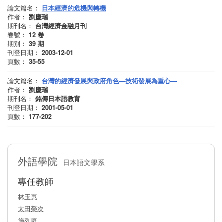
論文篇名：
日本經濟的危機與轉機
作者：
劉慶瑞
期刊名：
台灣經濟金融月刊
卷號：
12
卷
期別：
39
期
刊登日期：
2003-12-01
頁數：
35-55
論文篇名：
台灣的經濟發展與政府角色—技術發展為重心—
作者：
劉慶瑞
期刊名：
銘傳日本語教育
刊登日期：
2001-05-01
頁數：
177-202
外語學院
日本語文學系
專任教師
林玉惠
太田榮次
施列庭