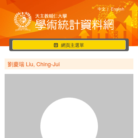
中文
|
English
行
網頁主選單
動
選
劉慶瑞 Liu, Ching-Jui
單