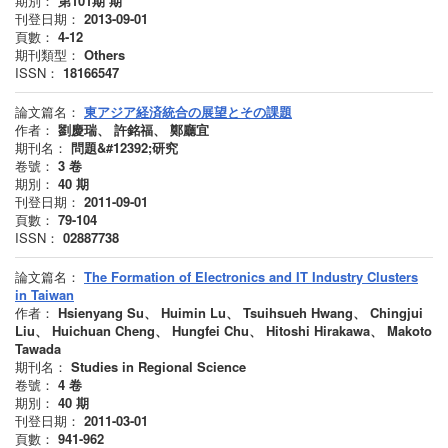
期別：
第101期
期
刊登日期：
2013-09-01
頁數：
4-12
期刊類型：
Others
ISSN：
18166547
論文篇名：
東アジア経済統合の展望とその課題
作者：
劉慶瑞、 許銘福、 鄭廳宜
期刊名：
問題&#12392;研究
卷號：
3
卷
期別：
40
期
刊登日期：
2011-09-01
頁數：
79-104
ISSN：
02887738
論文篇名：
The Formation of Electronics and IT Industry Clusters
in Taiwan
作者：
Hsienyang Su、 Huimin Lu、 Tsuihsueh Hwang、 Chingjui
Liu、 Huichuan Cheng、 Hungfei Chu、 Hitoshi Hirakawa、 Makoto
Tawada
期刊名：
Studies in Regional Science
卷號：
4
卷
期別：
40
期
刊登日期：
2011-03-01
頁數：
941-962