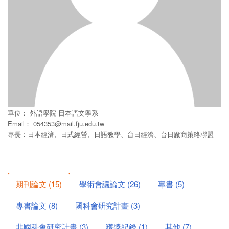
單位：
外語學院
日本語文學系
Email：
054353@mail.fju.edu.tw
專長：日本經濟、日式經營、日語教學、台日經濟、台日廠商策略聯盟
期刊論文
(
15
)
學術會議論文
(
26
)
專書
(
5
)
專書論文
(
8
)
國科會研究計畫
(
3
)
非國科會研究計畫
(
3
)
獲獎紀錄
(
1
)
其他
(
7
)