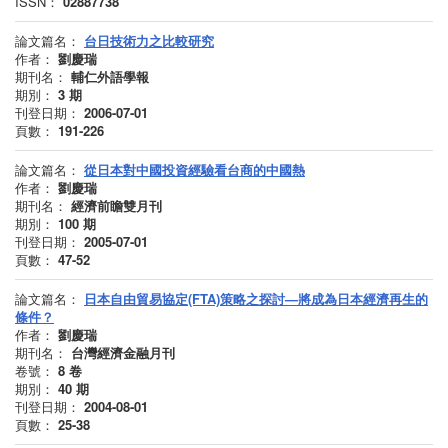
ISSN：
02887738
論文篇名：
台日技術力之比較研究
作者：
劉慶瑞
期刊名：
輔仁外語學報
期別：
3
期
刊登日期：
2006-07-01
頁數：
191-226
論文篇名：
從日本對中國投資經驗看台商的中國熱
作者：
劉慶瑞
期刊名：
經濟前瞻雙月刊
期別：
100
期
刊登日期：
2005-07-01
頁數：
47-52
論文篇名：
日本自由貿易協定(FTA)策略之探討—將成為日本經濟再生的
條件？
作者：
劉慶瑞
期刊名：
台灣經濟金融月刊
卷號：
8
卷
期別：
40
期
刊登日期：
2004-08-01
頁數：
25-38