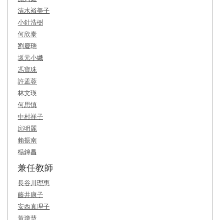
清水裕美子
小針浩樹
何欣泰
劉慶瑞
坂元小織
馮寶珠
許孟蓉
林文瑛
何思慎
中村祥子
邱明麗
賴振南
楊錦昌
兼任教師
長谷川理惠
藤井康子
安西真理子
黃瓊慧