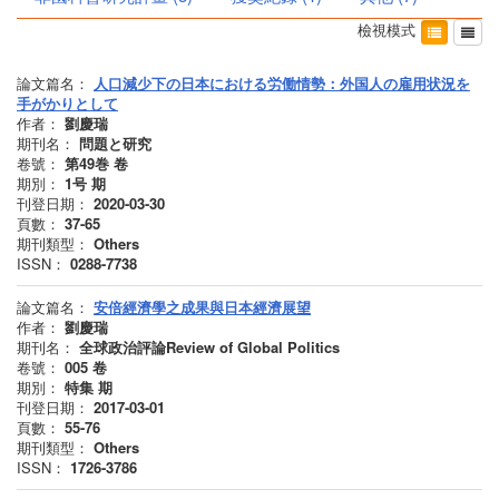
檢視模式
論文篇名：
人口減少下の日本における労働情勢：外国人の雇用状況を
手がかりとして
作者：
劉慶瑞
期刊名：
問題と研究
卷號：
第49巻
卷
期別：
1号
期
刊登日期：
2020-03-30
頁數：
37-65
期刊類型：
Others
ISSN：
0288-7738
論文篇名：
安倍經濟學之成果與日本經濟展望
作者：
劉慶瑞
期刊名：
全球政治評論Review of Global Politics
卷號：
005
卷
期別：
特集
期
刊登日期：
2017-03-01
頁數：
55-76
期刊類型：
Others
ISSN：
1726-3786