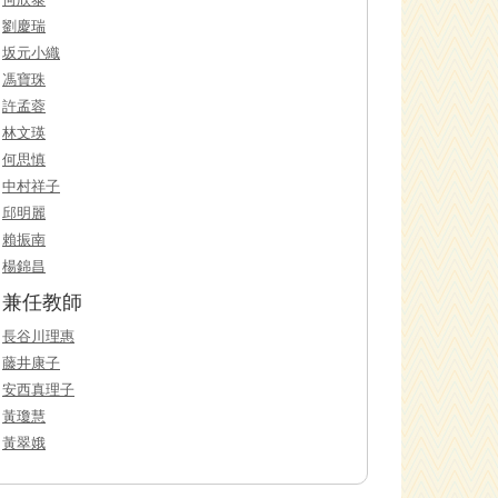
劉慶瑞
坂元小織
馮寶珠
許孟蓉
林文瑛
何思慎
中村祥子
邱明麗
賴振南
楊錦昌
兼任教師
長谷川理惠
藤井康子
安西真理子
黃瓊慧
黃翠娥