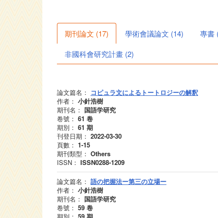
期刊論文
(
17
)
學術會議論文
(
14
)
專書
非國科會研究計畫
(
2
)
論文篇名：
コピュラ文によるトートロジーの解釈
作者：
小針浩樹
期刊名：
国語学研究
卷號：
61
卷
期別：
61
期
刊登日期：
2022-03-30
頁數：
1-15
期刊類型：
Others
ISSN：
ISSN0288-1209
論文篇名：
語の把握法ー第三の立場ー
作者：
小針浩樹
期刊名：
国語学研究
卷號：
59
卷
期別：
59
期