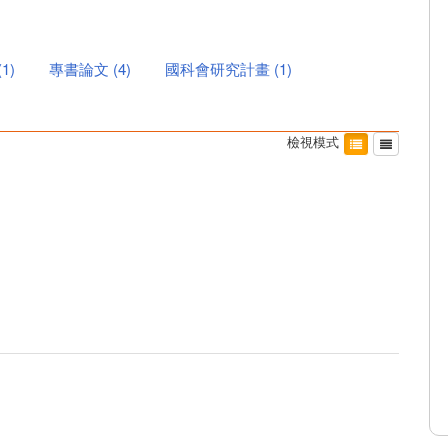
(
1
)
專書論文
(
4
)
國科會研究計畫
(
1
)
檢視模式