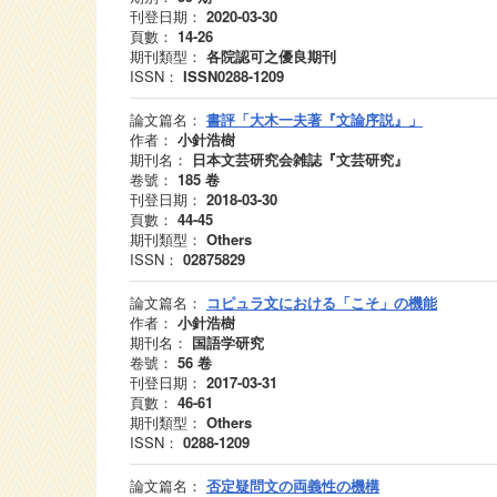
刊登日期：
2020-03-30
頁數：
14‐26
期刊類型：
各院認可之優良期刊
ISSN：
ISSN0288-1209
論文篇名：
書評「大木一夫著『文論序説』」
作者：
小針浩樹
期刊名：
日本文芸研究会雑誌『文芸研究』
卷號：
185
卷
刊登日期：
2018-03-30
頁數：
44-45
期刊類型：
Others
ISSN：
02875829
論文篇名：
コピュラ文における「こそ」の機能
作者：
小針浩樹
期刊名：
国語学研究
卷號：
56
卷
刊登日期：
2017-03-31
頁數：
46-61
期刊類型：
Others
ISSN：
0288-1209
論文篇名：
否定疑問文の両義性の機構