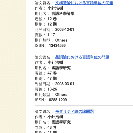
論文篇名：
文構造論における言語単位の問題
作者：
小針浩樹
期刊名：
言語科學論集
卷號：
12
卷
期別：
12
期
刊登日期：
2008-12-01
頁數：
1-17
期刊類型：
Others
ISSN：
13434586
論文篇名：
品詞論における言語単位の問題
作者：
小針浩樹
期刊名：
國語學研究
卷號：
47
卷
期別：
47
期
刊登日期：
2008-03-01
頁數：
13-26
期刊類型：
Others
ISSN：
0288-1209
論文篇名：
モダリティ論の諸問題
作者：
小針浩樹
期刊名：
國語學研究
卷號：
43
卷
期別：
43
期