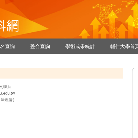
名查詢
整合查詢
學術成果統計
輔仁大學首
文學系
u.edu.tw
文法理論）