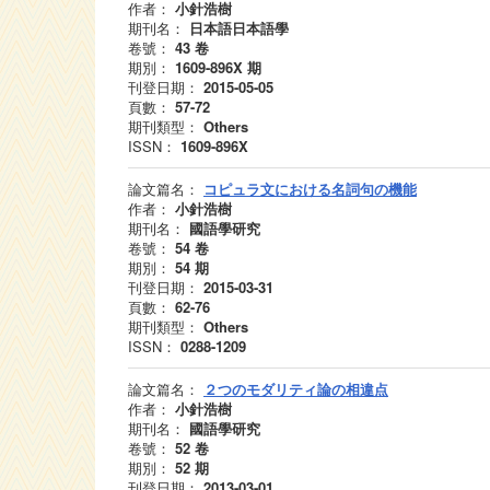
作者：
小針浩樹
期刊名：
日本語日本語學
卷號：
43
卷
期別：
1609-896X
期
刊登日期：
2015-05-05
頁數：
57-72
期刊類型：
Others
ISSN：
1609-896X
論文篇名：
コピュラ文における名詞句の機能
作者：
小針浩樹
期刊名：
國語學研究
卷號：
54
卷
期別：
54
期
刊登日期：
2015-03-31
頁數：
62-76
期刊類型：
Others
ISSN：
0288-1209
論文篇名：
２つのモダリティ論の相違点
作者：
小針浩樹
期刊名：
國語學研究
卷號：
52
卷
期別：
52
期
刊登日期：
2013-03-01