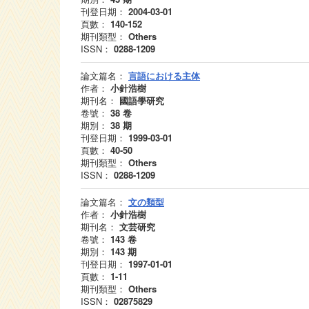
刊登日期：
2004-03-01
頁數：
140-152
期刊類型：
Others
ISSN：
0288-1209
論文篇名：
言語における主体
作者：
小針浩樹
期刊名：
國語學研究
卷號：
38
卷
期別：
38
期
刊登日期：
1999-03-01
頁數：
40-50
期刊類型：
Others
ISSN：
0288-1209
論文篇名：
文の類型
作者：
小針浩樹
期刊名：
文芸研究
卷號：
143
卷
期別：
143
期
刊登日期：
1997-01-01
頁數：
1-11
期刊類型：
Others
ISSN：
02875829