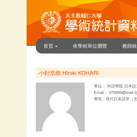
首頁
依學術單位瀏覽
教師姓
小針浩樹 Hiroki KOHARI
單位：
外語學院
日本語
Email：
079363@mail.fj
專長：現代日本語学（