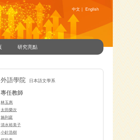
中文
|
English
頁
研究亮點
外語學院
日本語文學系
專任教師
林玉惠
太田榮次
施列庭
清水裕美子
小針浩樹
何欣泰