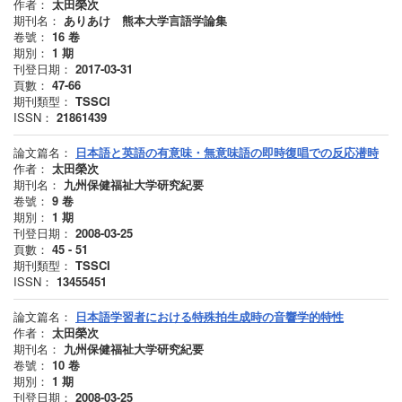
作者：
太田榮次
期刊名：
ありあけ 熊本大学言語学論集
卷號：
16
卷
期別：
1
期
刊登日期：
2017-03-31
頁數：
47-66
期刊類型：
TSSCI
ISSN：
21861439
論文篇名：
日本語と英語の有意味・無意味語の即時復唱での反応潜時
作者：
太田榮次
期刊名：
九州保健福祉大学研究紀要
卷號：
9
卷
期別：
1
期
刊登日期：
2008-03-25
頁數：
45 - 51
期刊類型：
TSSCI
ISSN：
13455451
論文篇名：
日本語学習者における特殊拍生成時の音響学的特性
作者：
太田榮次
期刊名：
九州保健福祉大学研究紀要
卷號：
10
卷
期別：
1
期
刊登日期：
2008-03-25