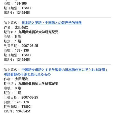
頁數：
181-186
期刊類型：
TSSCI
ISSN：
13455451
論文篇名：
日本語と英語・中国語との音声学的特徴
作者：
太田榮次
期刊名：
九州保健福祉大学研究紀要
卷號：
8
卷
期別：
1
期
刊登日期：
2007-03-25
頁數：
133 - 138
期刊類型：
TSSCI
ISSN：
13455451
論文篇名：
中国語を母語とする学習者の日本語作文に見られる誤用 :
母語音韻の干渉と思われるもの
作者：
太田榮次
期刊名：
九州保健福祉大学研究紀要
卷號：
8
卷
期別：
1
期
刊登日期：
2007-03-25
頁數：
173 - 178
期刊類型：
TSSCI
ISSN：
13455451