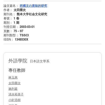
論文篇名：
把構文の意味的研究
作者：
太田榮次
期刊名：
熊本大学社会文化研究
卷號：
1
卷
期別：
1
期
刊登日期：
2003-03-01
頁數：
75－97
期刊類型：
TSSCI
ISSN：
1348530X
外語學院
日本語文學系
專任教師
林玉惠
太田榮次
施列庭
清水裕美子
小針浩樹