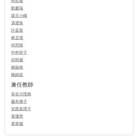
何欣泰
劉慶瑞
坂元小織
馮寶珠
許孟蓉
林文瑛
何思慎
中村祥子
邱明麗
賴振南
楊錦昌
兼任教師
長谷川理惠
藤井康子
安西真理子
黃瓊慧
黃翠娥