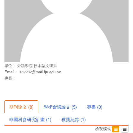
單位：
外語學院
日本語文學系
Email：
152282@mail.fju.edu.tw
專長：
期刊論文
(
8
)
學術會議論文
(
5
)
專書
(
3
)
非國科會研究計畫
(
1
)
獲獎紀錄
(
1
)
檢視模式