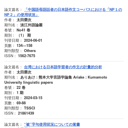
論文篇名：
「中国語母語話者の日本語作文コーパスにおける「NP１の
NP２」の使用状況」
作者：
太田榮次
期刊名：
淡江外語論叢
卷號：
No41
卷
期別：
（1）
期
刊登日期：
2024-06-01
頁數：
134—158
期刊類型：
Others
ISSN：
1562-7675
論文篇名：
台湾における日本語学習者の作文の計量的分析
作者：
太田榮次
期刊名：
ありあけ : 熊本大学言語学論集 Ariake : Kumamoto
University linguistic papers
卷號：
22
卷
期別：
1
期
刊登日期：
2024-03-15
頁數：
69-88
期刊類型：
TSSCI
ISSN：
21861439
論文篇名：
“被”字句使用状況についての覚書