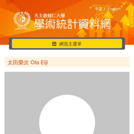
中文
|
English
行
網頁主選單
動
選
太田榮次 Ota Eiji
單