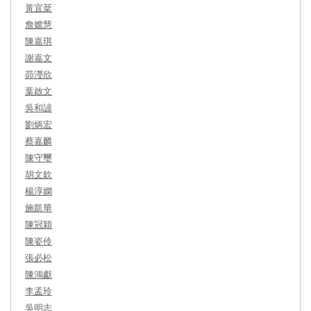
黃宜棻
詹嫦慧
陳嘉琪
謝嘉文
茆瀅欣
葉啟文
吳和諺
劉炳宏
蔡嘉麟
陳守璽
胡文欽
楊淳嫻
施凱華
陳冠穎
陳姿伶
張必松
陳鴻獻
李孟玲
吳明志