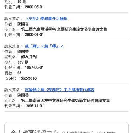
期別：
10
期
刊登日期：
2000-05-01
論文篇名：
《史記》夢異事件之解析
作者：
陳國香
期刊名：
第二屆先秦兩漢學術 全國研究生論文發表會論文集
刊登日期：
2000-01-01
論文篇名：
慈「輝」？慈「暉」？
作者：
陳國香
期刊名：
師友月刊
期別：
359
期
刊登日期：
1997-05-01
頁數：
93
ISSN：
1562-5818
論文篇名：
試論顏之推《冤魂志》中之鬼神復仇傳說
作者：
陳國香
期刊名：
第二屆南區四校中文系研究生學術論文研討會論文集
刊登日期：
1996-11-01
全人教育課程中心