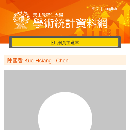
中文
|
English
行
網頁主選單
動
選
陳國香 Kuo-Hsiang , Chen
單