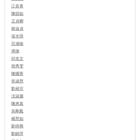
江長青
陳韻如
王貞卿
林淑貞
張光琪
呂湘瑜
周偉
邱兆文
簡秀雯
陳國香
吳淑慧
劉昶宗
沈淑麗
陳惠真
吳剛鳳
楊慧如
劉得興
劉錦萍