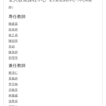
全人教育課程中心（中心聘教
師）
專任教師
陳建霖
徐美婷
林之鼎
陳韶琪
吳娟
陳美靜
郭瑩萍
兼任教師
黎清仁
黃義婷
李宗翰
洪義筌
林國威
張尊堯