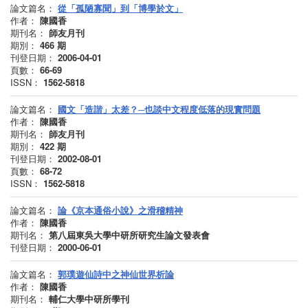
論文篇名：
從「孤陋寡聞」到「博學於文」
作者：
陳國香
期刊名：
師友月刊
期別：
466
期
刊登日期：
2006-04-01
頁數：
66-69
ISSN：
1562-5818
論文篇名：
國文「造諧」太差？─也談中文程度低落的現實問題
作者：
陳國香
期刊名：
師友月刊
期別：
422
期
刊登日期：
2002-08-01
頁數：
68-72
ISSN：
1562-5818
論文篇名：
論《京本通俗小說》之滑稽精神
作者：
陳國香
期刊名：
第八屆東吳大學中研所研究生論文發表會
刊登日期：
2000-06-01
論文篇名：
郭璞遊仙詩中之神仙世界析論
作者：
陳國香
期刊名：
輔仁大學中研所學刊