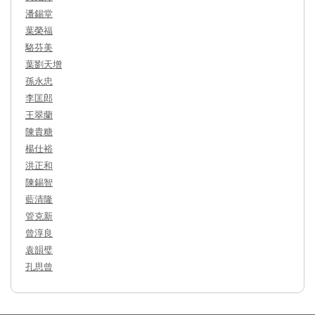
潘錫堂
葉榮福
駱芬美
葉劉天增
孫永忠
李匡郎
王翠蘭
陳貴糖
楊仕裕
洪正和
陳錫智
藍清隆
管克新
曾淳良
袁韻璧
孔思曾