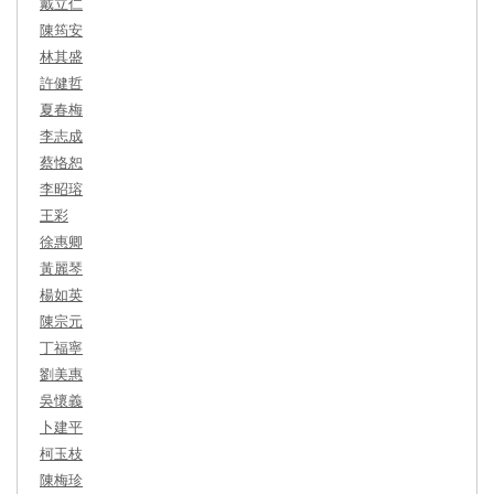
戴立仁
陳筠安
林其盛
許健哲
夏春梅
李志成
蔡恪恕
李昭瑢
王彩
徐惠卿
黃麗琴
楊如英
陳宗元
丁福寧
劉美惠
吳懷義
卜建平
柯玉枝
陳梅珍