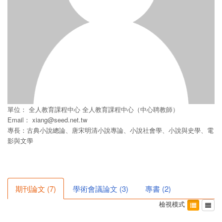
單位：
全人教育課程中心
全人教育課程中心（中心聘教師）
Email：
xiang@seed.net.tw
專長：古典小說總論、唐宋明清小說專論、小說社會學、小說與史學、電
影與文學
期刊論文
(
7
)
學術會議論文
(
3
)
專書
(
2
)
檢視模式