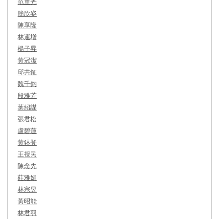
范重光
簡欣姿
陳享隆
林運增
楊子昇
黃冠潔
邱共鉦
魏千鈞
段雅芳
葉紹謀
張君松
盧碧蓮
黃鉢登
王授民
陳念先
莊雅娟
林宗昱
黃昭能
林君羽