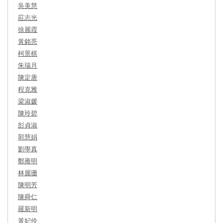
吳美慧
莊志光
徐麗霞
黃銘亮
柯景棋
朱瑞月
陳定唐
程克雅
梁淑媛
陳玲碧
彭貞淑
郭慧娟
劉學真
鄭雍明
林麗珊
陳明芳
陳舜仁
羅新明
黃妃伶