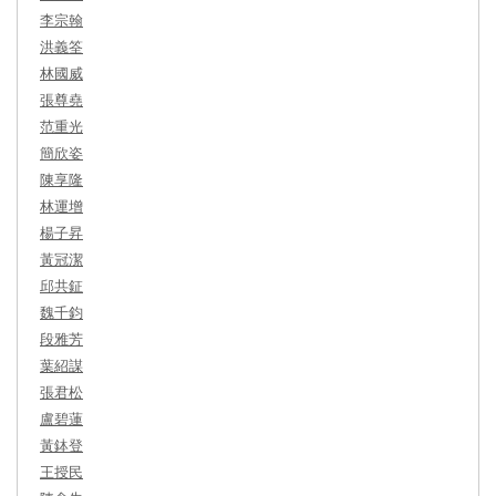
李宗翰
洪義筌
林國威
張尊堯
范重光
簡欣姿
陳享隆
林運增
楊子昇
黃冠潔
邱共鉦
魏千鈞
段雅芳
葉紹謀
張君松
盧碧蓮
黃鉢登
王授民