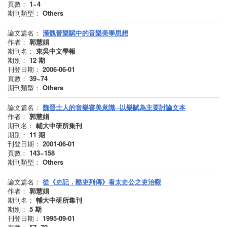
頁數：
1~4
期刊類型：
Others
論文篇名：
漢魏晉樂賦中的音樂美學思想
作者：
郭慧娟
期刊名：
東吳中文學報
期別：
12
期
刊登日期：
2006-06-01
頁數：
39~74
期刊類型：
Others
論文篇名：
魏晉士人的音樂審美意識─以樂賦為主要討論文本
作者：
郭慧娟
期刊名：
輔大中研所集刊
期別：
11
期
刊登日期：
2001-06-01
頁數：
143~158
期刊類型：
Others
論文篇名：
從《史記．酷吏列傳》看太史公之吏治觀
作者：
郭慧娟
期刊名：
輔大中研所集刊
期別：
5
期
刊登日期：
1995-09-01