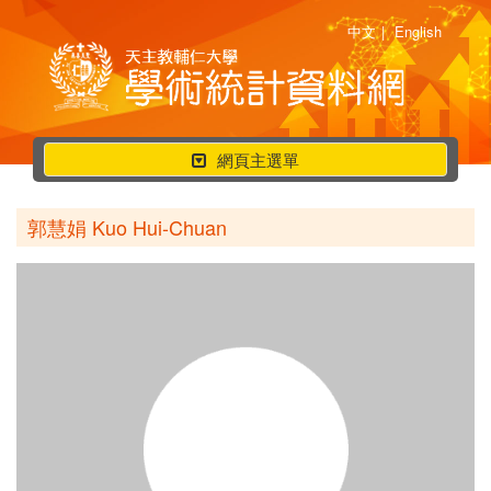
中文
|
English
行
網頁主選單
動
選
郭慧娟 Kuo Hui-Chuan
單