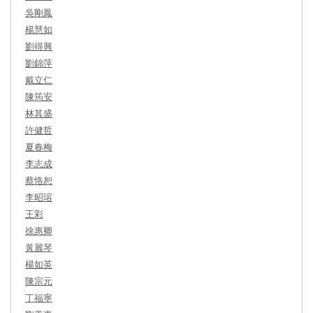
吳剛鳳
楊慧如
劉得興
劉錦萍
戴立仁
陳筠安
林其盛
許健哲
夏春梅
李志成
蔡恪恕
李昭瑢
王彩
徐惠卿
黃麗琴
楊如英
陳宗元
丁福寧