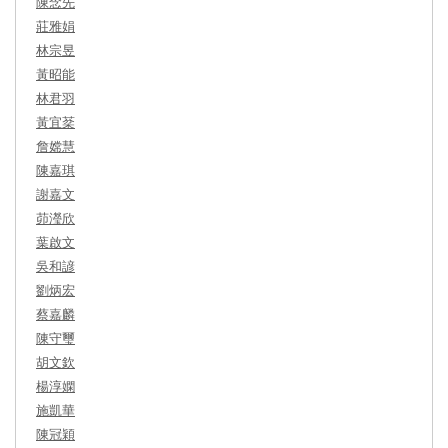
陳念先
莊雅娟
林宗昱
黃昭能
林君羽
黃宜棻
詹嫦慧
陳嘉琪
謝嘉文
茆瀅欣
葉啟文
吳和諺
劉炳宏
蔡嘉麟
陳守璽
胡文欽
楊淳嫻
施凱華
陳冠穎