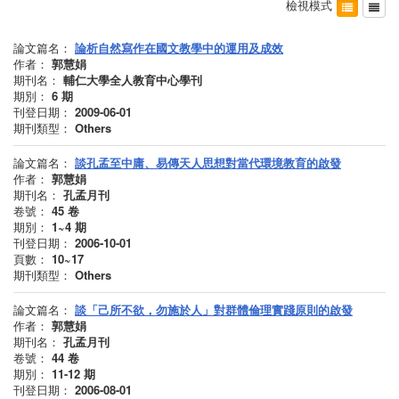
檢視模式
論文篇名：
論析自然寫作在國文教學中的運用及成效
作者：
郭慧娟
期刊名：
輔仁大學全人教育中心學刊
期別：
6
期
刊登日期：
2009-06-01
期刊類型：
Others
論文篇名：
談孔孟至中庸、易傳天人思想對當代環境教育的啟發
作者：
郭慧娟
期刊名：
孔孟月刊
卷號：
45
卷
期別：
1~4
期
刊登日期：
2006-10-01
頁數：
10~17
期刊類型：
Others
論文篇名：
談「己所不欲，勿施於人」對群體倫理實踐原則的啟發
作者：
郭慧娟
期刊名：
孔孟月刊
卷號：
44
卷
期別：
11-12
期
刊登日期：
2006-08-01