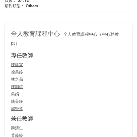
頁數：
57~72
期刊類型：
Others
全人教育課程中心
全人教育課程中心（中心聘教
師）
專任教師
陳建霖
徐美婷
林之鼎
陳韶琪
吳娟
陳美靜
郭瑩萍
兼任教師
黎清仁
黃義婷