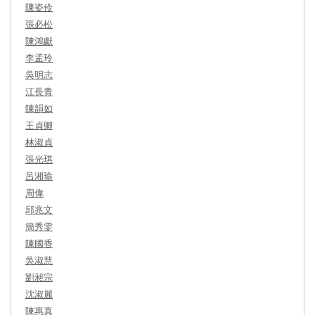
陳姿伶
張必松
陳鴻獻
李孟玲
吳明志
江長青
陳韻如
王貞卿
林淑貞
張光琪
呂湘瑜
周偉
邱兆文
簡秀雯
陳國香
吳淑慧
劉昶宗
沈淑麗
陳惠真