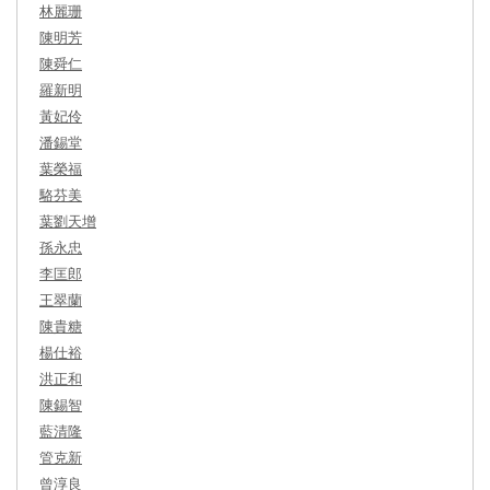
林麗珊
陳明芳
陳舜仁
羅新明
黃妃伶
潘錫堂
葉榮福
駱芬美
葉劉天增
孫永忠
李匡郎
王翠蘭
陳貴糖
楊仕裕
洪正和
陳錫智
藍清隆
管克新
曾淳良