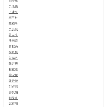
劉美惠
吳懷義
卜建平
柯玉枝
陳梅珍
吳美慧
莊志光
徐麗霞
黃銘亮
柯景棋
朱瑞月
陳定唐
程克雅
梁淑媛
陳玲碧
彭貞淑
郭慧娟
劉學真
鄭雍明