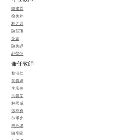
陳建霖
徐美婷
林之鼎
陳韶琪
吳娟
陳美靜
郭瑩萍
兼任教師
黎清仁
黃義婷
李宗翰
洪義筌
林國威
張尊堯
范重光
簡欣姿
陳享隆