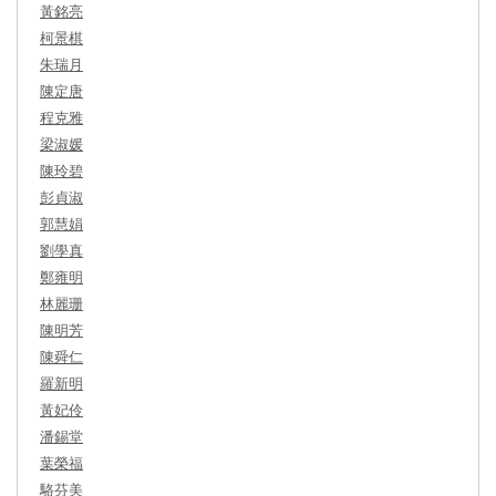
黃銘亮
柯景棋
朱瑞月
陳定唐
程克雅
梁淑媛
陳玲碧
彭貞淑
郭慧娟
劉學真
鄭雍明
林麗珊
陳明芳
陳舜仁
羅新明
黃妃伶
潘錫堂
葉榮福
駱芬美