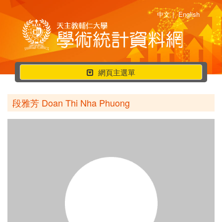
中文
|
English
行
網頁主選單
動
選
段雅芳 Doan Thi Nha Phuong
單