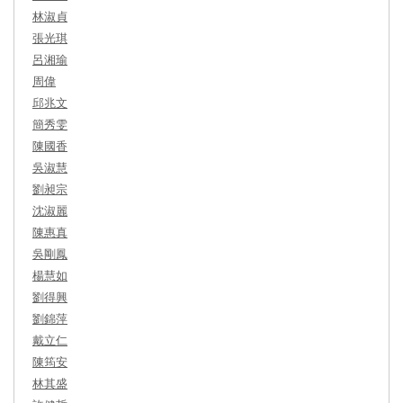
林淑貞
張光琪
呂湘瑜
周偉
邱兆文
簡秀雯
陳國香
吳淑慧
劉昶宗
沈淑麗
陳惠真
吳剛鳳
楊慧如
劉得興
劉錦萍
戴立仁
陳筠安
林其盛