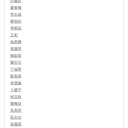
許健哲
夏春梅
李志成
蔡恪恕
李昭瑢
王彩
徐惠卿
黃麗琴
楊如英
陳宗元
丁福寧
劉美惠
吳懷義
卜建平
柯玉枝
陳梅珍
吳美慧
莊志光
徐麗霞