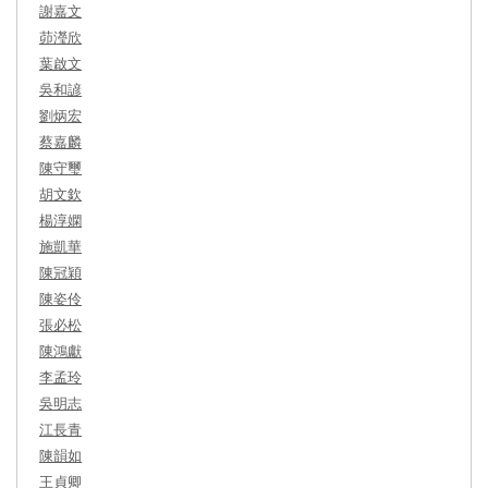
謝嘉文
茆瀅欣
葉啟文
吳和諺
劉炳宏
蔡嘉麟
陳守璽
胡文欽
楊淳嫻
施凱華
陳冠穎
陳姿伶
張必松
陳鴻獻
李孟玲
吳明志
江長青
陳韻如
王貞卿