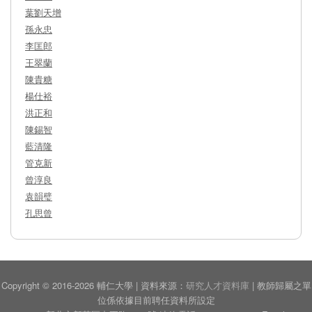
葉劉天增
孫永忠
李匡郎
王翠蘭
陳貴糖
楊仕裕
洪正和
陳錫智
藍清隆
管克新
曾淳良
袁韻璧
孔思曾
Copyright © 2016-2026 輔仁大學 | 資料來源：
研究人才資料庫
| 教師歸屬之單
位係依據目前聘任資料所設定