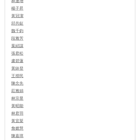
林運增
楊子昇
黃冠潔
邱共鉦
魏千鈞
段雅芳
葉紹謀
張君松
盧碧蓮
黃鉢登
王授民
陳念先
莊雅娟
林宗昱
黃昭能
林君羽
黃宜棻
詹嫦慧
陳嘉琪