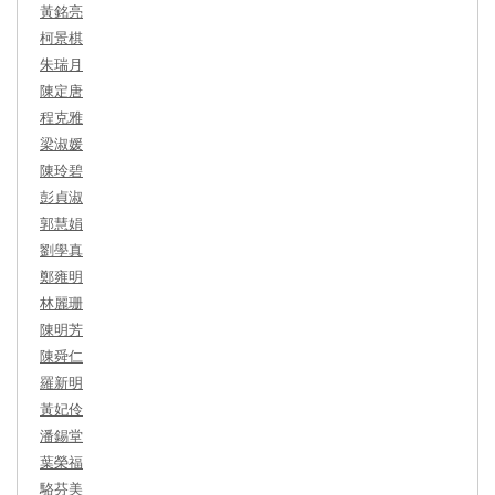
黃銘亮
柯景棋
朱瑞月
陳定唐
程克雅
梁淑媛
陳玲碧
彭貞淑
郭慧娟
劉學真
鄭雍明
林麗珊
陳明芳
陳舜仁
羅新明
黃妃伶
潘錫堂
葉榮福
駱芬美