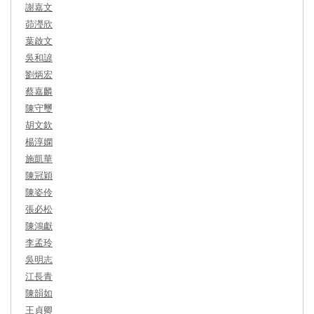
謝嘉文
茆瀅欣
葉啟文
吳和諺
劉炳宏
蔡嘉麟
陳守璽
胡文欽
楊淳嫻
施凱華
陳冠穎
陳姿伶
張必松
陳鴻獻
李孟玲
吳明志
江長青
陳韻如
王貞卿