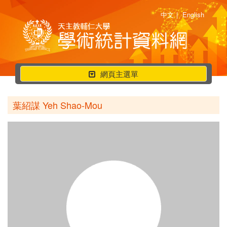
中文
|
English
行
網頁主選單
動
選
葉紹謀 Yeh Shao-Mou
單