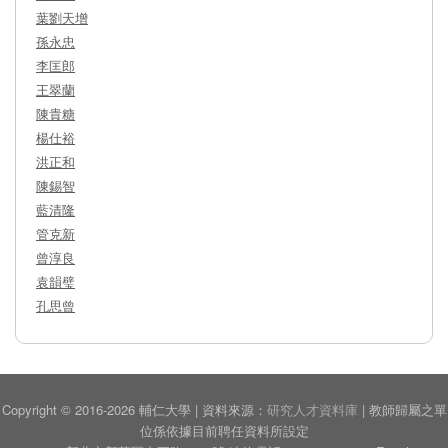
葉劉天增
孫永忠
李匡郎
王翠蘭
陳貴糖
楊仕裕
洪正和
陳錫智
藍清隆
管克新
曾淳良
袁韻璧
孔思曾
Copyright © 2016-2026 輔仁大學 | 資料來源：
研究人才資料庫
| 教師歸屬之單
位係依據目前聘任資料所設定