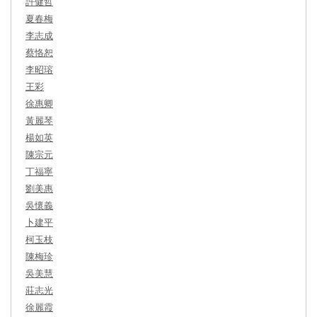
許健哲
夏春梅
李志成
蔡恪恕
李昭瑢
王彩
徐惠卿
黃麗琴
楊如英
陳宗元
丁福寧
劉美惠
吳懷義
卜建平
柯玉枝
陳梅珍
吳美慧
莊志光
徐麗霞