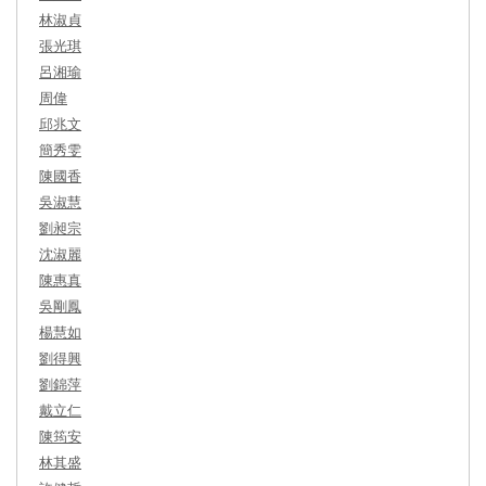
林淑貞
張光琪
呂湘瑜
周偉
邱兆文
簡秀雯
陳國香
吳淑慧
劉昶宗
沈淑麗
陳惠真
吳剛鳳
楊慧如
劉得興
劉錦萍
戴立仁
陳筠安
林其盛