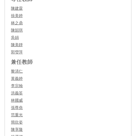
陳建霖
徐美婷
林之鼎
陳韶琪
吳娟
陳美靜
郭瑩萍
兼任教師
黎清仁
黃義婷
李宗翰
洪義筌
林國威
張尊堯
范重光
簡欣姿
陳享隆