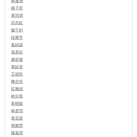
林運增
楊子昇
黃冠潔
邱共鉦
魏千鈞
段雅芳
葉紹謀
張君松
盧碧蓮
黃鉢登
王授民
陳念先
莊雅娟
林宗昱
黃昭能
林君羽
黃宜棻
詹嫦慧
陳嘉琪