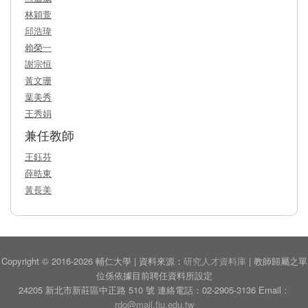
林穎萱
邱浩瑋
賴榮一
謝宗恒
黃文珊
葉美秀
王秀娟
兼任教師
王鈺芬
薛晧東
黃長美
Copyright © 2016-2026 輔仁大學 | 資料來源：
研究人才資料庫
| 教師歸屬之單
位係依據目前聘任資料所設定
24205 新北市新莊區中正路 510 號 連絡電話：02-2905-3136 Email：
rdo@mail.fju.edu.tw