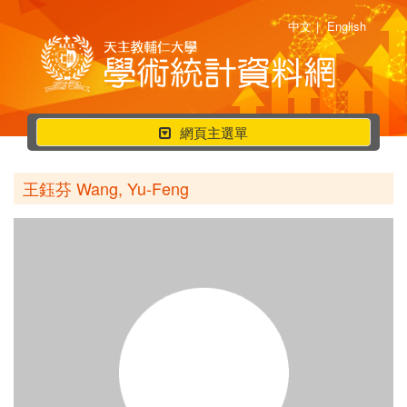
中文
|
English
行
網頁主選單
動
選
王鈺芬 Wang, Yu-Feng
單