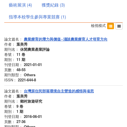
藝術展演
(
4
)
獲獎紀錄
(
3
)
指導本校學生參與專業競賽
(
1
)
檢視模式
論文篇名：
農業療育的潛力與價值─淺談農業療育人才培育方向
作者：
葉美秀
期刊名：
休閒農業產業評論
卷號：
11
卷
期別：
11
期
刊登日期：
2021-01-01
頁數：
48-55
期刊類型：
Others
ISSN：
2221-644-8
論文篇名：
台灣原住民部落環境自主營造的感悟與省思
作者：
葉美秀
期刊名：
鄉村旅遊研究
卷號：
9
卷
期別：
1
期
刊登日期：
2016-06-01
頁數：
27-36
期刊類型：
Others