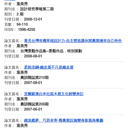
作者：
葉美秀
期刊名：
設計研究學報第二期
期別：
2
期
刊登日期：
2008-12-01
頁數：
94-110
ISSN：
1996-4250
論文篇名：
看見台灣有機草根設計力-自主營造讓休閒農業擁有自己特色
作者：
葉美秀
期刊名：
台灣景觀作品集--景觀作品．特別策劃
刊登日期：
2008-08-01
論文篇名：
柔能克鋼-鐵皮屋不只是鐵皮屋
作者：
葉美秀
期刊名：
農訓雜誌第210期
刊登日期：
2007-08-01
論文篇名：
宜蘭蘇澳白米社區木屐文化館變身記
作者：
葉美秀
期刊名：
農訓雜誌第208期
刊登日期：
2007-06-01
論文篇名：
織造戲夢、巧思有寄-舊農業設施變身新風格餐廳
作者：
葉美秀