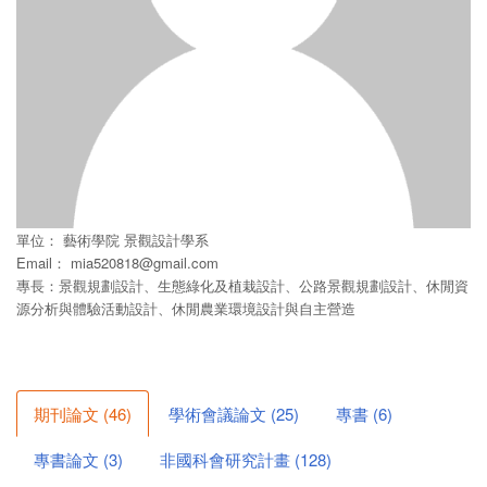
單位：
藝術學院
景觀設計學系
Email：
mia520818@gmail.com
專長：景觀規劃設計、生態綠化及植栽設計、公路景觀規劃設計、休閒資
源分析與體驗活動設計、休閒農業環境設計與自主營造
期刊論文
(
46
)
學術會議論文
(
25
)
專書
(
6
)
專書論文
(
3
)
非國科會研究計畫
(
128
)