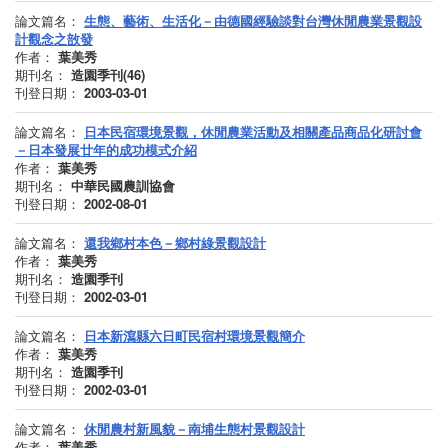
論文篇名：
生態、藝術、生活化－由德國經驗談對台灣休閒農業景觀設
計觀念之敨發
作者：
葉美秀
期刊名：
造園季刊(46)
刊登日期：
2003-03-01
論文篇名：
日本民宿環境景觀，休閒農業活動及相關產品商品化研討會
－日本發展廿年的成功模式介紹
作者：
葉美秀
期刊名：
中華民國農訓協會
刊登日期：
2002-08-01
論文篇名：
還我鄉村本色－鄉村綠景觀設計
作者：
葉美秀
期刊名：
造園季刊
刊登日期：
2002-03-01
論文篇名：
日本新瀉縣六日町民宿村環境景觀簡介
作者：
葉美秀
期刊名：
造園季刊
刊登日期：
2002-03-01
論文篇名：
休閒農村新風貌－南埔生態村景觀設計
作者：
葉美秀