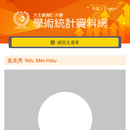
中文
|
English
行
網頁主選單
動
選
葉美秀 Yeh, Mei-Hsiu
單