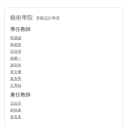
藝術學院
景觀設計學系
專任教師
熊迺威
林穎萱
邱浩瑋
賴榮一
謝宗恒
黃文珊
葉美秀
王秀娟
兼任教師
王鈺芬
薛晧東
黃長美