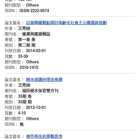
期刊類型：
Others
ISSN：
ISSN 2222-9574
論文篇名：
以無障礙觀點探討高齡化社會之公園通路規劃
作者：
王秀娟
期刊名：
健康與建築雜誌
卷號：
第一卷
卷
期別：
第二期
期
刊登日期：
2014-02-01
頁數：
33-39
期刊類型：
Others
ISSN：
2310-1415
論文篇名：
樹木保護的理念推廣
作者：
王秀娟
期刊名：
福田樹木保育雙月刊
卷號：
35期
卷
期別：
35期
期
刊登日期：
2013-12-01
頁數：
4-10
期刊類型：
Others
ISSN：
無
論文篇名：
都市再生的景觀思考