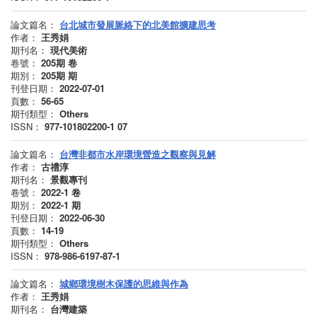
論文篇名：
台北城市發展脈絡下的北美館擴建思考
作者：
王秀娟
期刊名：
現代美術
卷號：
205期
卷
期別：
205期
期
刊登日期：
2022-07-01
頁數：
56-65
期刊類型：
Others
ISSN：
977-101802200-1 07
論文篇名：
台灣非都市水岸環境營造之觀察與見解
作者：
古禮淳
期刊名：
景觀專刊
卷號：
2022-1
卷
期別：
2022-1
期
刊登日期：
2022-06-30
頁數：
14-19
期刊類型：
Others
ISSN：
978-986-6197-87-1
論文篇名：
城鄉環境樹木保護的思維與作為
作者：
王秀娟
期刊名：
台灣建築