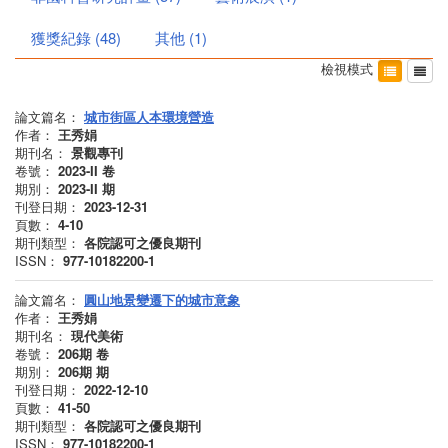
獲獎紀錄
(
48
)
其他
(
1
)
檢視模式
論文篇名：
城市街區人本環境營造
作者：
王秀娟
期刊名：
景觀專刊
卷號：
2023-II
卷
期別：
2023-II
期
刊登日期：
2023-12-31
頁數：
4-10
期刊類型：
各院認可之優良期刊
ISSN：
977-10182200-1
論文篇名：
圓山地景變遷下的城市意象
作者：
王秀娟
期刊名：
現代美術
卷號：
206期
卷
期別：
206期
期
刊登日期：
2022-12-10
頁數：
41-50
期刊類型：
各院認可之優良期刊
ISSN：
977-10182200-1