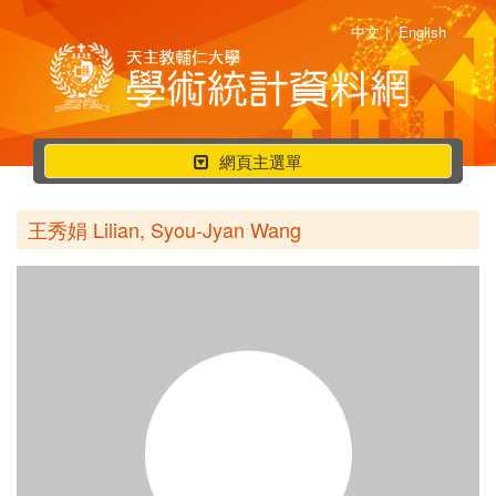
中文
|
English
行
網頁主選單
動
選
王秀娟 Lilian, Syou-Jyan Wang
單