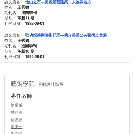
論文篇名：
他山之石—美國景觀建築：人物與地方
作者：
王秀娟
期刊名：
造園季刊
期別：
革新11
期
刊登日期：
1992-09-01
論文篇名：
歌功頌德到擁抱群眾—簡介美國公共藝術之發展
作者：
王秀娟
期刊名：
造園季刊
期別：
革新10
期
刊登日期：
1992-06-01
藝術學院
景觀設計學系
專任教師
熊迺威
林穎萱
邱浩瑋
賴榮一
謝宗恒