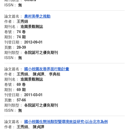
ISSN：
無
論文篇名：
農村美學之推動
作者：
王秀娟
期刊名：
造園景觀雜誌
卷號：
74
卷
期別：
74
期
刊登日期：
2012-09-01
頁數：
28-39
期刊類型：
各院認可之優良期刊
ISSN：
無
論文篇名：
國小校園友善界面行動計畫
作者：
王秀娟、 陳貞譁、 李典桂
期刊名：
造園景觀雜誌
卷號：
69
卷
期別：
69
期
刊登日期：
2011-03-01
頁數：
57-66
期刊類型：
各院認可之優良期刊
ISSN：
無
論文篇名：
國小校園生態池類型暨環境效益研究-以台北市為例
作者：
王秀娟、 陳貞譁