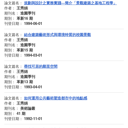
論文篇名：
規劃與設計之實務實踐—簡介「景觀建築之基地工程學」
作者：
王秀娟
期刊名：
造園季刊
期別：
革新16
期
刊登日期：
1994-06-01
論文篇名：
結合建築藝術形式與環境特質的校園景觀
作者：
王秀娟
期刊名：
造園季刊
期別：
革新15
期
刊登日期：
1994-03-01
論文篇名：
尋找可居的鄰里空間
作者：
王秀娟
期刊名：
造園季刊
期別：
革新13
期
刊登日期：
1993-04-01
論文篇名：
如何運用公共藝術塑造都市中的地點感
作者：
王秀娟
期刊名：
美術論叢
期別：
41
期
刊登日期：
1992-11-01