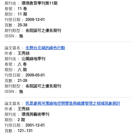
期刊名：
環境教育學刊第11期
卷號：
11
卷
期別：
11
期
刊登日期：
2009-12-01
頁數：
25-38
期刊類型：
各院認可之優良期刊
ISSN：
無
論文篇名：
生態台北城的綠色行動
作者：
王秀娟
期刊名：
公園綠地季刊
卷號：
八
卷
期別：
八
期
刊登日期：
2009-05-01
頁數：
21-26
期刊類型：
各院認可之優良期刊
ISSN：
無
論文篇名：
民眾參與河濱綠地空間營造與維護管理之領域現象探討
作者：
王秀娟
期刊名：
環境與藝術學刊
期別：
2
期
刊登日期：
2001-12-01
頁數：
121~131