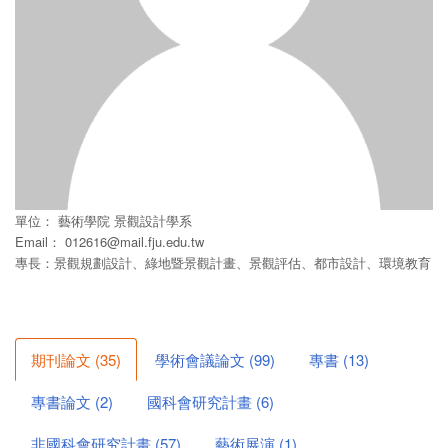
單位：
藝術學院
景觀設計學系
Email：
012616@mail.fju.edu.tw
專長：景觀規劃設計、綠地暨景觀計畫、景觀評估、都市設計、環境教育
期刊論文
(
35
)
學術會議論文
(
99
)
專書
(
13
)
專書論文
(
2
)
國科會研究計畫
(
6
)
非國科會研究計畫
(
57
)
藝術展演
(
1
)