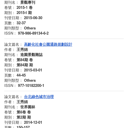
期刊名：
景觀專刊
卷號：
2015-1
卷
期別：
2015-Ι
期
刊登日期：
2015-06-30
頁數：
32-37
期刊類型：
Others
ISSN：
978-986-89134-6-2
論文篇名：
高齡化社會公園通路規劃設計
作者：
王秀娟
期刊名：
造園景觀雜誌
卷號：
第84期
卷
期別：
第84期
期
刊登日期：
2015-03-01
頁數：
44-45
期刊類型：
Others
ISSN：
977-10182200-1
論文篇名：
台北綠色城市治理
作者：
王秀娟
期刊名：
世界園林
卷號：
第6卷
卷
期別：
第2期
期
刊登日期：
2014-12-01
頁數：
150-157