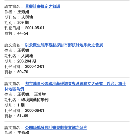
論文篇名：
景觀計畫擬定之芻議
作者：
王秀娟
期刊名：
人與地
期別：
209
期
刊登日期：
2001-05-01
頁數：
44~54
論文篇名：
以景觀生態學觀點探討市鄉鎮綠地系統之發展
作者：
王秀娟
期刊名：
人與地
期別：
203.204
期
刊登日期：
2000-12-01
頁數：
59~70
論文篇名：
都市地區公園綠地基礎調查與系統建立之研究—以台北市士
林地區為例
作者：
王秀娟、 王希智
期刊名：
環境與藝術學刊
期別：
1
期
刊登日期：
2000-06-01
頁數：
51~69
論文篇名：
公園綠地發展計畫規劃與實施之研究
作者：
王秀娟