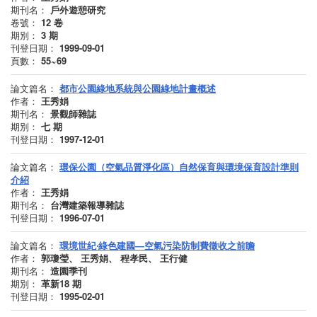
期刊名：
戶外遊憩研究
卷號：
12
卷
期別：
3
期
刊登日期：
1999-09-01
頁數：
55~69
論文篇名：
都市公園綠地系統與公園綠地計畫概述
作者：
王秀娟
期刊名：
景觀師雜誌
期別：
七
期
刊登日期：
1997-12-01
論文篇名：
環保公園（空氣品質淨化區）自然保育與環境保育設計準則
介紹
作者：
王秀娟
期刊名：
台灣建築報導雜誌
刊登日期：
1996-07-01
論文篇名：
環境世紀‧綠色建國—空氣污染防制費徵收之前瞻
作者：
郭瓊瑩、 王秀娟、 程孝民、 王行健
期刊名：
造園季刊
期別：
革新18
期
刊登日期：
1995-02-01