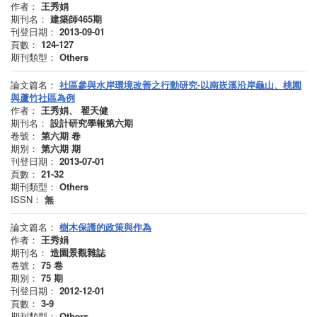
作者：
王秀娟
期刊名：
建築師465期
刊登日期：
2013-09-01
頁數：
124-127
期刊類型：
Others
論文篇名：
社區參與水岸環境改善之行動研究-以南崁溪沿岸龜山、桃園
與蘆竹社區為例
作者：
王秀娟、 翟天健
期刊名：
設計研究學報第六期
卷號：
第六期
卷
期別：
第六期
期
刊登日期：
2013-07-01
頁數：
21-32
期刊類型：
Others
ISSN：
無
論文篇名：
樹木保護的政策與作為
作者：
王秀娟
期刊名：
造園景觀雜誌
卷號：
75
卷
期別：
75
期
刊登日期：
2012-12-01
頁數：
3-9
期刊類型：
Others