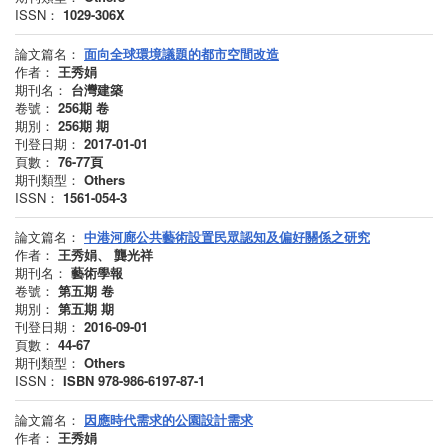
ISSN：
1029-306X
論文篇名：
面向全球環境議題的都市空間改造
作者：
王秀娟
期刊名：
台灣建築
卷號：
256期
卷
期別：
256期
期
刊登日期：
2017-01-01
頁數：
76-77頁
期刊類型：
Others
ISSN：
1561-054-3
論文篇名：
中港河廊公共藝術設置民眾認知及偏好關係之研究
作者：
王秀娟、 龔光祥
期刊名：
藝術學報
卷號：
第五期
卷
期別：
第五期
期
刊登日期：
2016-09-01
頁數：
44-67
期刊類型：
Others
ISSN：
ISBN 978-986-6197-87-1
論文篇名：
因應時代需求的公園設計需求
作者：
王秀娟