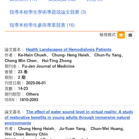
指導本校學生學術專題或論文競賽
(
3
)
指導本校學生參與專業競賽
(
16
)
檢視模式
論文篇名：
Health Landscapes of Hemodialysis Patients
作者：
Ke-Hsin Chueh、 Chung- Heng Hsieh、 Chun-Yu Yang、
Cheng Min Chen、 Hui-Ting Zhong
期刊名：
Fu-Jen Journal of Medicine
卷號：
23
卷
期別：
2
期
刊登日期：
2025-06-01
頁數：
14-23
期刊類型：
Others
ISSN：
1810-2093
論文篇名：
The effect of water sound level in virtual reality: A study
of restorative benefits in young adults through immersive natural
environments
作者：
Chung Heng Hsieh、 Ju-Yuan Yang、 Chun-Wei Huang、
Wei Chien Benny Chin