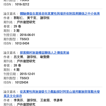
ISSN：
1016-3212
論文篇名：
體驗價值在鹿港老街真實性與場所依附因果關係之中介效果
作者：
郭彰仁、 黃千宜、 謝宗恒
期刊名：
戶外遊憩研究
卷號：
29
卷
期別：
3
期
刊登日期：
2016-06-01
期刊類型：
TSSCI
ISSN：
1012-5434
論文篇名：
探索鄉村旅遊權益關係人之價值意涵
作者：
呂文博、 謝宗恒、 歐聖榮
期刊名：
戶外遊憩研究
卷號：
28
卷
期別：
4
期
刊登日期：
2015-12-01
期刊類型：
TSSCI
ISSN：
10125434
論文篇名：
從真實性與旅遊吸引力觀點探討阿里山達邦鄒族部落觀光發
展及文化保存
作者：
李美芬、 謝宗恒、 王俞淵、 李彥希
期刊名：
戶外遊憩研究