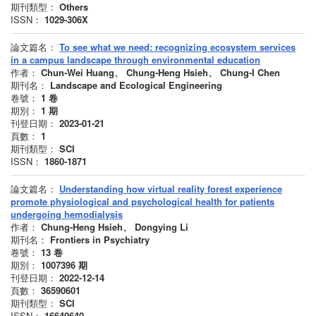
期刊類型：
Others
ISSN：
1029-306X
論文篇名：
To see what we need: recognizing ecosystem services
in a campus landscape through environmental education
作者：
Chun‐Wei Huang、 Chung‐Heng Hsieh、 Chung‐I Chen
期刊名：
Landscape and Ecological Engineering
卷號：
1
卷
期別：
1
期
刊登日期：
2023-01-21
頁數：
1
期刊類型：
SCI
ISSN：
1860-1871
論文篇名：
Understanding how virtual reality forest experience
promote physiological and psychological health for patients
undergoing hemodialysis
作者：
Chung-Heng Hsieh、 Dongying Li
期刊名：
Frontiers in Psychiatry
卷號：
13
卷
期別：
1007396
期
刊登日期：
2022-12-14
頁數：
36590601
期刊類型：
SCI
ISSN：
16640640