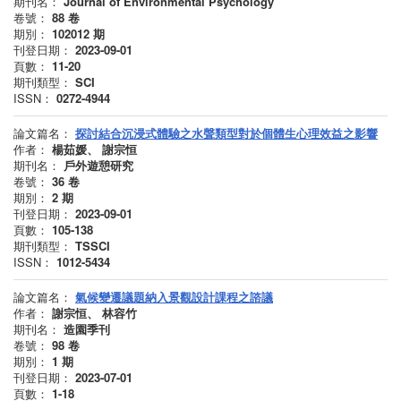
期刊名：
Journal of Environmental Psychology
卷號：
88
卷
期別：
102012
期
刊登日期：
2023-09-01
頁數：
11-20
期刊類型：
SCI
ISSN：
0272-4944
論文篇名：
探討結合沉浸式體驗之水聲類型對於個體生心理效益之影響
作者：
楊茹媛、 謝宗恒
期刊名：
戶外遊憩研究
卷號：
36
卷
期別：
2
期
刊登日期：
2023-09-01
頁數：
105-138
期刊類型：
TSSCI
ISSN：
1012-5434
論文篇名：
氣候變遷議題納入景觀設計課程之諮議
作者：
謝宗恒、 林容竹
期刊名：
造園季刊
卷號：
98
卷
期別：
1
期
刊登日期：
2023-07-01
頁數：
1-18