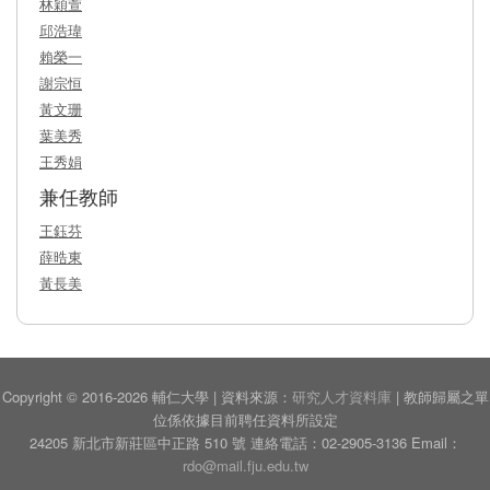
林穎萱
邱浩瑋
賴榮一
謝宗恒
黃文珊
葉美秀
王秀娟
兼任教師
王鈺芬
薛晧東
黃長美
Copyright © 2016-2026 輔仁大學 | 資料來源：
研究人才資料庫
| 教師歸屬之單
位係依據目前聘任資料所設定
24205 新北市新莊區中正路 510 號 連絡電話：02-2905-3136 Email：
rdo@mail.fju.edu.tw