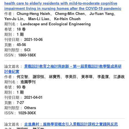
health care to elderly residents with mild‑to‑moderate cognitive
impairment living in nursing homes after the COVID‑19 pandemic
作者：
Chung-Heng Hsieh、 Cheng‑Min Chen、 Ju-Yuan Yang、
Yen-Ju Lin、 Man-Li Liao、 Ke-Hsin Chueh
期刊名：
Landscape and Ecological Engineering
卷號：
18
卷
期別：
1
期
刊登日期：
2021-10-06
頁數：
45-56
期刊類型：
SCI
ISSN：
1860-188X
論文篇名：
景觀設計教育之檢討與創新－第一屆景觀設計教學暨成果研
討會紀實
作者：
何立智、 謝宗恒、 林寶秀、 李美芬、 黃孝璋、 李盈潔、 江彥政
期刊名：
造園季刊
卷號：
93
卷
期別：
1
期
刊登日期：
2021-04-01
頁數：
7-27
期刊類型：
Others
ISSN：
1029-306X
論文篇名：
走進農村：服務學習概念引入景觀設計課程之實踐與反思