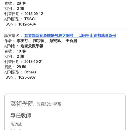
卷號：
28
卷
期別：
3
期
刊登日期：
2015-09-12
期刊類型：
TSSCI
ISSN：
1012-5434
論文篇名：
鄒族部落意象轉變歷程之探討 —以阿里山達邦地區為例
作者：
李美芬、 謝宗恒、 顏宏旭、 王俞淵
期刊名：
造園景觀學報
卷號：
19
卷
期別：
2
期
刊登日期：
2013-10-21
頁數：
29-50
期刊類型：
Others
ISSN：
1025-5907
藝術學院
景觀設計學系
專任教師
熊迺威