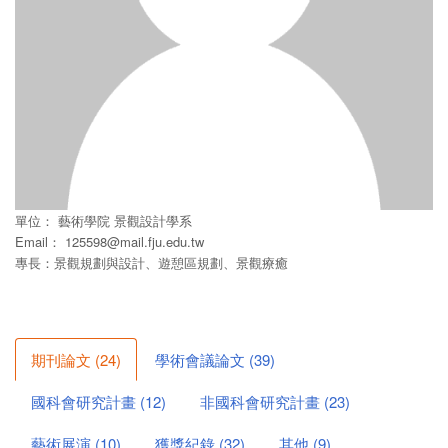
單位：
藝術學院
景觀設計學系
Email：
125598@mail.fju.edu.tw
專長：景觀規劃與設計、遊憩區規劃、景觀療癒
期刊論文
(
24
)
學術會議論文
(
39
)
國科會研究計畫
(
12
)
非國科會研究計畫
(
23
)
藝術展演
(
10
)
獲獎紀錄
(
32
)
其他
(
9
)