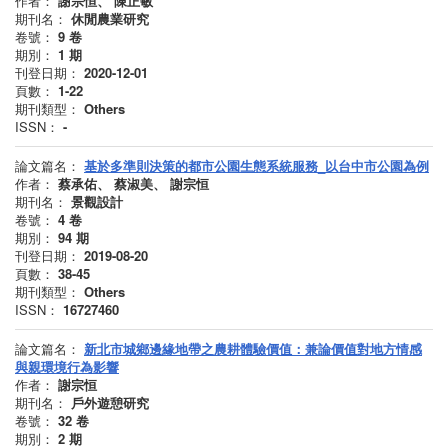
作者：
謝宗恒、 陳正敏
期刊名：
休閒農業研究
卷號：
9
卷
期別：
1
期
刊登日期：
2020-12-01
頁數：
1-22
期刊類型：
Others
ISSN：
-
論文篇名：
基於多準則決策的都市公園生態系統服務_以台中市公園為例
作者：
蔡承佑、 蔡淑美、 謝宗恒
期刊名：
景觀設計
卷號：
4
卷
期別：
94
期
刊登日期：
2019-08-20
頁數：
38-45
期刊類型：
Others
ISSN：
16727460
論文篇名：
新北市城鄉邊緣地帶之農耕體驗價值：兼論價值對地方情感
與親環境行為影響
作者：
謝宗恒
期刊名：
戶外遊憩研究
卷號：
32
卷
期別：
2
期