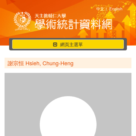
中文
|
English
行
網頁主選單
動
選
謝宗恒 Hsieh, Chung-Heng
單