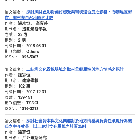
論文篇名：
探討牌誌色彩對偏好感受與環境適合度之影響：澎湖地區都
市、鄉村與自然地區的比較
作者：
謝宗恒、 高育芸
期刊名：
造園景觀學報
卷號：
22
卷
期別：
2
期
刊登日期：
2018-06-01
期刊類型：
Others
ISSN：
1025-5907
論文篇名：
二結圳文化景觀場域之鄉村景觀屬性與地方情感之探討
作者：
謝宗恒
期刊名：
建築學報
期別：
102
期
刊登日期：
2017-12-31
頁數：
129-151
期刊類型：
TSSCI
ISSN：
1016-3212
論文篇名：
探討社會資本與文化興趣對於地方情感與負責任環境行為關
係之中介效果—以二結圳文化景觀之社區為例
作者：
謝宗恒
期刊名：
戶外遊憩研究