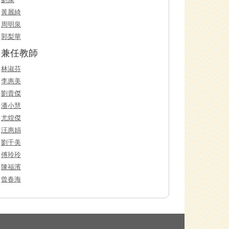
黃麗綺
周明泉
郭梨華
兼任教師
林淑芬
李惠美
劉貴傑
潘小慧
尤煌傑
汪惠娟
劉千美
傅玲玲
陳福濱
曾春海