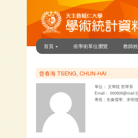
首頁
依學術單位瀏覽
教師姓
曾春海 TSENG, CHUN-HAI
單位：
文學院
哲學系
Email：
000505@mail.fj
專長：先秦儒學、宋明