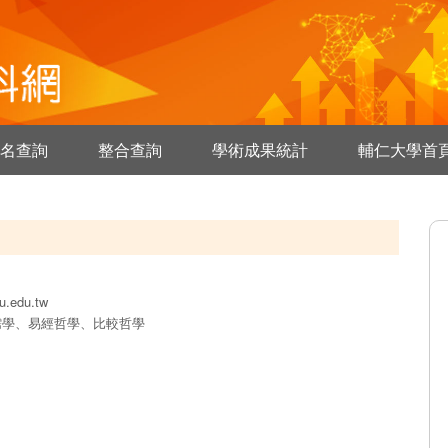
名查詢
整合查詢
學術成果統計
輔仁大學首
u.edu.tw
儒學、易經哲學、比較哲學