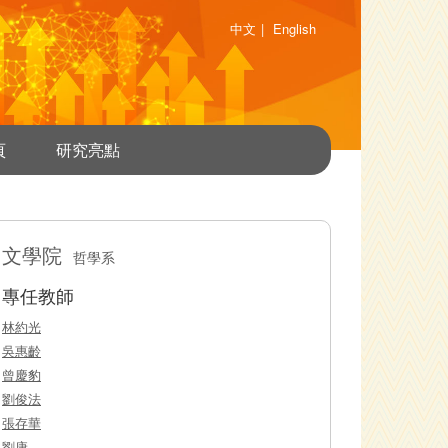
中文
|
English
頁
研究亮點
文學院
哲學系
專任教師
林約光
吳惠齡
曾慶豹
劉俊法
張存華
劉康